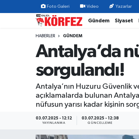
Foto Galeri
Video
Yazarlar
Gündem
Siyaset
Gündem
Nöbetçi Eczaneler
HABERLER
GÜNDEM
Siyaset
Hava Durumu
Antalya’da nü
Yerel Yönetim
Trafik Durumu
sorgulandı!
Ekonomi
Süper Lig Puan Durumu ve Fikstür
Antalya’nın Huzuru Güvenlik ve 
Spor
Tüm Manşetler
açıklamalarda bulunan Antalya 
Yaşam
Son Dakika Haberleri
nüfusun yarısı kadar kişinin sorg
Asayiş
Haber Arşivi
03.07.2025 - 12:12
03.07.2025 - 12:38
YAYINLANMA
GÜNCELLEME
Dünya