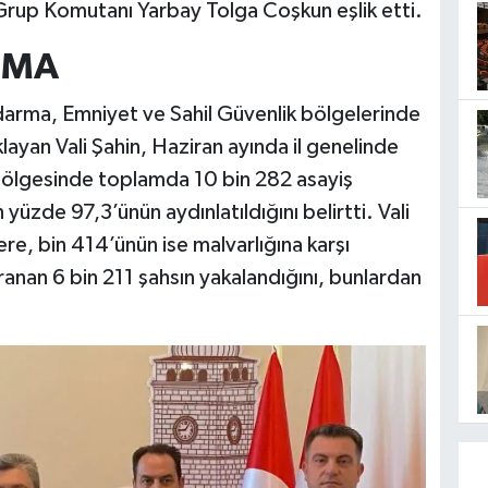
 Grup Komutanı Yarbay Tolga Coşkun eşlik etti.
TMA
ndarma, Emniyet ve Sahil Güvenlik bölgelerinde
klayan Vali Şahin, Haziran ayında il genelinde
bölgesinde toplamda 10 bin 282 asayiş
yüzde 97,3’ünün aydınlatıldığını belirtti. Vali
ere, bin 414’ünün ise malvarlığına karşı
ranan 6 bin 211 şahsın yakalandığını, bunlardan