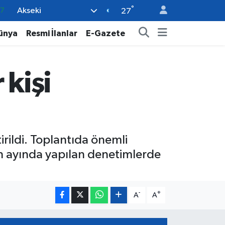
°
Akseki
18
27
32
ünya
Resmi İlanlar
E-Gazete
38
59
 kişi
14
87
irildi. Toplantıda önemli
an ayında yapılan denetimlerde
-
+
A
A