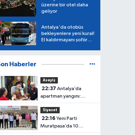
üzerine bir otel daha
geliyor
Antalya'da otobüs
bekleyenlere yeni kural!
El kaldırmayanı şoför
almayacak
Son Haberler
Asayiş
22:37
Antalya’da
apartman yangını:
Mahsur kalan aile
Siyaset
kurtarıldı
22:16
Yeni Parti
Muratpaşa’da 10
belediye meclis üyesiyle