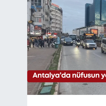
Eğitim
Sağlık
Magazin
Turizm
Çevre
Kültür ve Sanat
Sivil Toplum
Tarım
Bilim ve Teknoloji