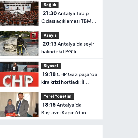
Sağlık
güçlendi
21:30
Antalya Tabip
Odası açıklaması TBMM
gündeminde
Asayiş
20:13
Antalya’da seyir
halindeki LPG’li
otomobil alev aldı: 4
Siyaset
yaralı
19:18
CHP Gazipaşa'da
kira krizi hortladı: İl
Başkanlığı mahkemeye
Yerel Yönetim
gitti
18:16
Antalya’da
Başsavcı Kapıcı’dan
şehit annesi Aysel
Belen’e anlamlı ziyaret