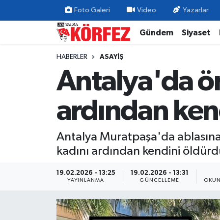
Foto Galeri
Video
Yazarlar
Gündem
Siyaset
Gündem
Nöbetçi Eczaneler
HABERLER
ASAYIŞ
Siyaset
Hava Durumu
Antalya'da ön
Yerel Yönetim
Trafik Durumu
ardından ken
Ekonomi
Süper Lig Puan Durumu ve Fikstür
Antalya Muratpaşa'da ablasına 
Spor
Tüm Manşetler
kadını ardından kendini öldürd
Yaşam
Son Dakika Haberleri
19.02.2026 - 13:25
19.02.2026 - 13:31
YAYINLANMA
GÜNCELLEME
OKUN
Asayiş
Haber Arşivi
Dünya