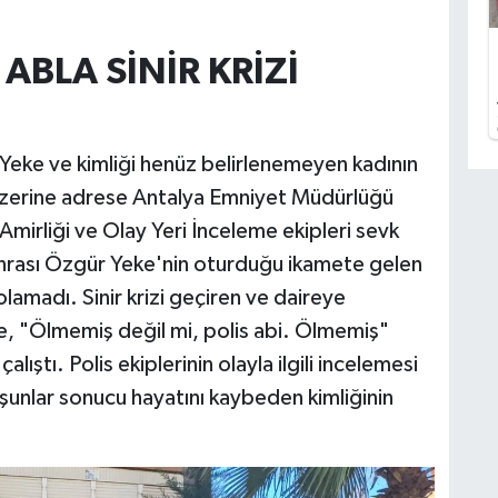
ABLA SİNİR KRİZİ
e Yeke ve kimliği henüz belirlenemeyen kadının
 üzerine adrese Antalya Emniyet Müdürlüğü
irliği ve Olay Yeri İnceleme ekipleri sevk
onrası Özgür Yeke'nin oturduğu ikamete gelen
olamadı. Sinir krizi geçiren ve daireye
re, "Ölmemiş değil mi, polis abi. Ölmemiş"
ıştı. Polis ekiplerinin olayla ilgili incelemesi
rşunlar sonucu hayatını kaybeden kimliğinin