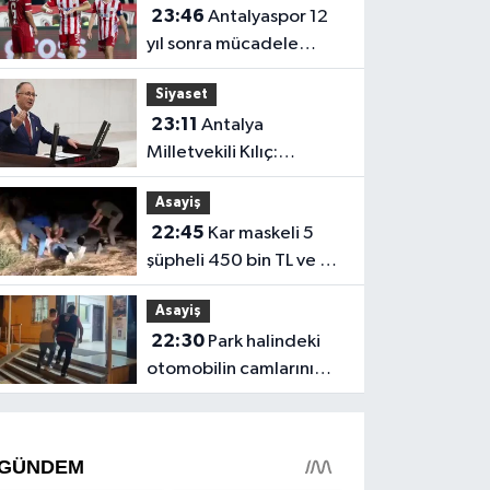
23:46
Antalyaspor 12
yıl sonra mücadele
ettiği 1. Lig’e galibiyet
Siyaset
ile başladı
23:11
Antalya
Milletvekili Kılıç:
"Ormanlar sadece
Asayiş
alevlerle yok olmuyor"
22:45
Kar maskeli 5
şüpheli 450 bin TL ve 50
gram altını çaldı
Asayiş
22:30
Park halindeki
otomobilin camlarını
kırdı