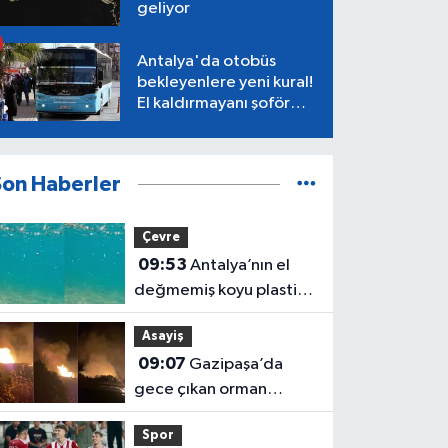
geliyor
Antalya'da otobüs
bekleyenlere yeni kural!
El kaldırmayanı şoför
almayacak
Son Haberler
Çevre
09:53
Antalya’nın el
değmemiş koyu plastik
çöplüğüne döndü!
Asayiş
09:07
Gazipaşa’da
gece çıkan orman
yangını söndürüldü, D-
Spor
400 trafiğe açıldı