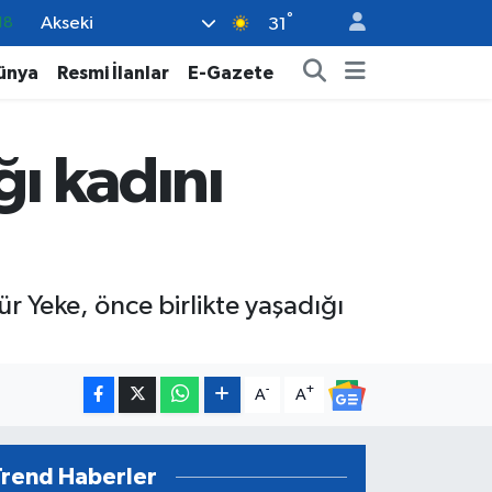
18
°
Akseki
31
32
ünya
Resmi İlanlar
E-Gazete
38
%0
ğı kadını
14
.1
 Yeke, önce birlikte yaşadığı
-
+
A
A
Trend Haberler