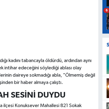
6
adığı kadını tabancayla öldürdü, ardından aynı
rek intihar edeceğini söylediği ablası olay
kiplerinin daireye sokmadığı abla, "Ölmemiş değil
inden bir haber almaya çalıştı.
LAH SESİNİ DUYDU
a ilçesi Konuksever Mahallesi 821 Sokak