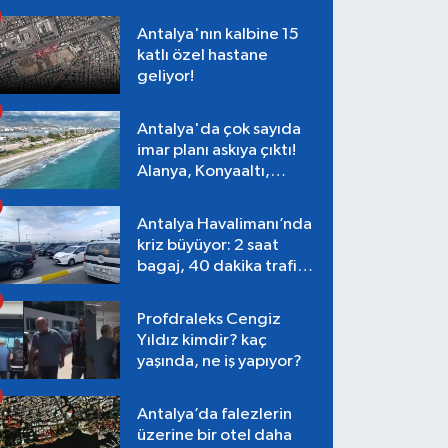
Antalya'nın kalbine 15
katlı özel hastane
geliyor!
Antalya'da çok sayıda
imar planı askıya çıktı!
Alanya, Konyaaltı,
Muratpaşa, Aksu
Antalya Havalimanı’nda
kriz büyüyor: 2 saat
bagaj, 40 dakika trafik,
Terminal 1 tepkisi
Profdraleks Cengiz
Yıldız kimdir? kaç
yaşında, ne iş yapıyor?
Antalya’da falezlerin
üzerine bir otel daha