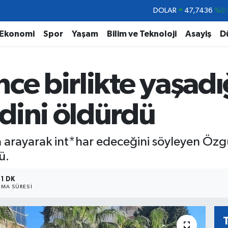
DOLAR
47,7436
%0.
EURO
55,2510
%0.
Ekonomi
Spor
Yaşam
Bilim ve Teknoloji
Asayiş
D
STERLİN
64,4811
%0.
GRAM ALTIN
6660.55
ce birlikte yaşadı
BİST100
13.779
%-
BITCOIN
64.815,30
%-0
dini öldürdü
arayarak int*har edeceğini söyleyen Özgür
ü.
1 DK
MA SÜRESI