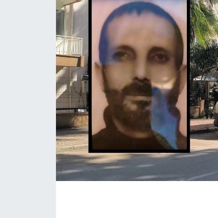
Eğitim
Sağlık
Magazin
Turizm
Çevre
Kültür ve Sanat
Sivil Toplum
Tarım
Bilim ve Teknoloji