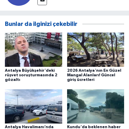
Bunlar da ilginizi çekebilir
Antalya Büyükşehir'deki
2026 Antalya'nın En Güzel
rüşvet soruşturmasında 2
Mangal Alanları! Güncel
gözaltı
giriş ücretleri
Antalya Havalimanı’nda
Kundu'da beklenen haber