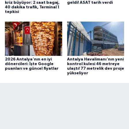
kriz büyüyor: 2 saat bagaj,
geldi! ASAT tarih verdi
40 dakika trafik, Terminal 1
tepkisi
2026 Antalya'nın en iyi
Antalya Havalimanı'nın yeni
dönercileri: İşte Google
kontrol kulesi 46 metreye
puanları ve güncel fiyatlar
ulaştı! 77 metrelik dev proje
yükseliyor