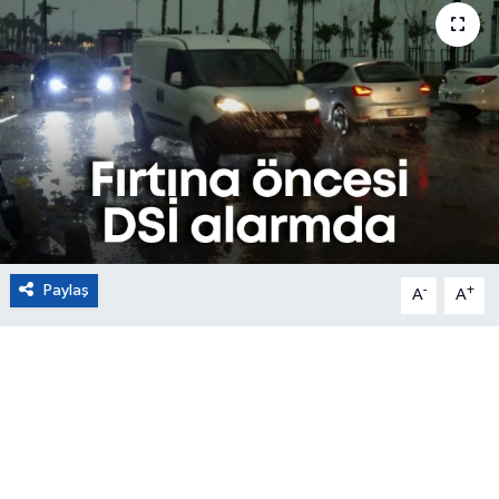
Eğitim
Sağlık
Magazin
Turizm
Çevre
Paylaş
-
+
A
A
Kültür ve Sanat
Sivil Toplum
Tarım
Bilim ve Teknoloji