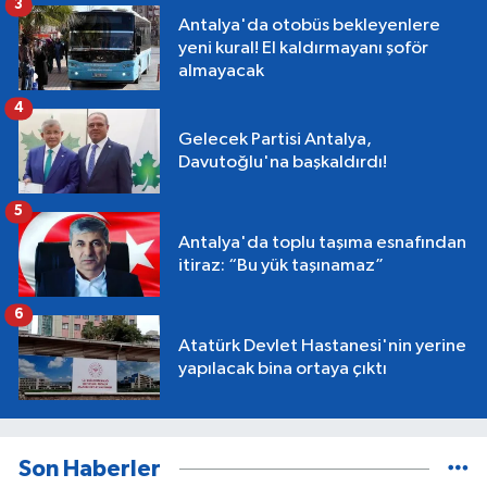
3
Antalya'da otobüs bekleyenlere
yeni kural! El kaldırmayanı şoför
almayacak
4
Gelecek Partisi Antalya,
Davutoğlu'na başkaldırdı!
5
Antalya'da toplu taşıma esnafından
itiraz: “Bu yük taşınamaz”
6
Atatürk Devlet Hastanesi'nin yerine
yapılacak bina ortaya çıktı
Son Haberler