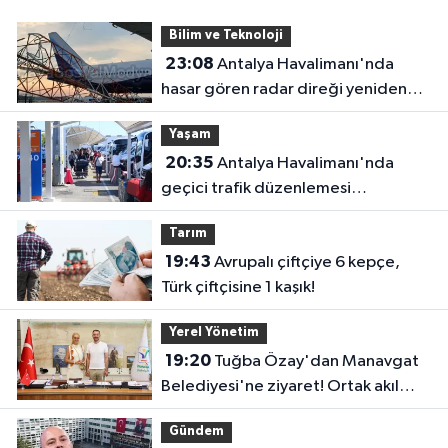
Bilim ve Teknoloji
23:08
Antalya Havalimanı'nda
hasar gören radar direği yeniden
hizmette
Yaşam
20:35
Antalya Havalimanı'nda
geçici trafik düzenlemesi
uygulanacak! Yolculara uyarı
Tarım
19:43
Avrupalı çiftçiye 6 kepçe,
Türk çiftçisine 1 kaşık!
Yerel Yönetim
19:20
Tuğba Özay'dan Manavgat
Belediyesi'ne ziyaret! Ortak akıl
sürecine destek verdi
Gündem