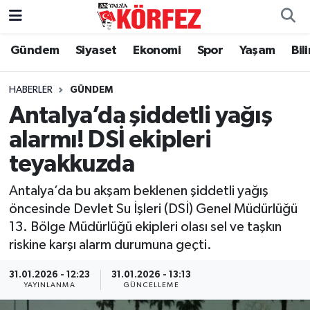
Gündem
Siyaset
Ekonomi
Spor
Yaşam
Bil
Gündem
Nöbetçi Eczaneler
Siyaset
Hava Durumu
HABERLER
GÜNDEM
Antalya’da şiddetli yağış
Yerel Yönetim
Trafik Durumu
alarmı! DSİ ekipleri
teyakkuzda
Ekonomi
Süper Lig Puan Durumu ve Fikstür
Antalya’da bu akşam beklenen şiddetli yağış
Spor
Tüm Manşetler
öncesinde Devlet Su İşleri (DSİ) Genel Müdürlüğü
13. Bölge Müdürlüğü ekipleri olası sel ve taşkın
Yaşam
Son Dakika Haberleri
riskine karşı alarm durumuna geçti.
Asayiş
Haber Arşivi
31.01.2026 - 12:23
31.01.2026 - 13:13
YAYINLANMA
GÜNCELLEME
Dünya