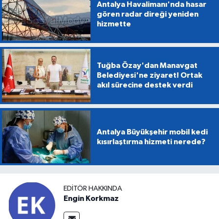
Antalya Havalimanı'nda hasar
gören radar direği yeniden
hizmette
Tuğba Özay'dan Manavgat
Belediyesi'ne ziyaret! Ortak
akıl sürecine destek verdi
Antalya Büyükşehir mobil kedi
kısırlaştırma hizmeti nerede?
EDITÖR HAKKINDA
Engin Korkmaz