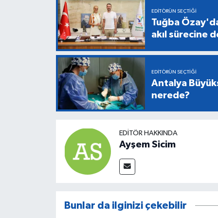
EDITÖRÜN SEÇTIĞI
Tuğba Özay'da
akıl sürecine 
EDITÖRÜN SEÇTIĞI
Antalya Büyükş
nerede?
EDITÖR HAKKINDA
Ayşem Sicim
Bunlar da ilginizi çekebilir