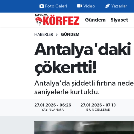
Foto Galeri
Video
Yazarlar
Gündem
Siyaset
Gündem
Nöbetçi Eczaneler
HABERLER
GÜNDEM
Siyaset
Hava Durumu
Antalya'daki f
Yerel Yönetim
Trafik Durumu
çökertti!
Ekonomi
Süper Lig Puan Durumu ve Fikstür
Antalya'da şiddetli fırtına nede
Spor
Tüm Manşetler
saniyelerle kurtuldu.
Yaşam
Son Dakika Haberleri
27.01.2026 - 06:26
27.01.2026 - 07:13
YAYINLANMA
GÜNCELLEME
Asayiş
Haber Arşivi
Dünya