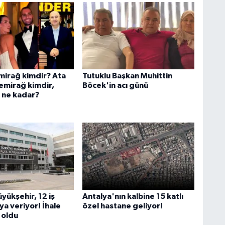
irağ kimdir? Ata
Tutuklu Başkan Muhittin
emirağ kimdir,
Böcek'in acı günü
i ne kadar?
yükşehir, 12 iş
Antalya'nın kalbine 15 katlı
aya veriyor! İhale
özel hastane geliyor!
i oldu