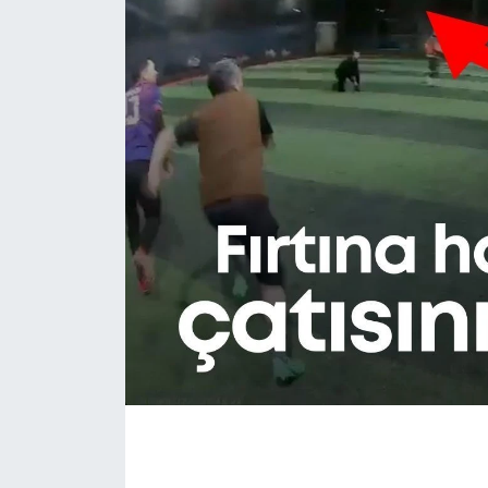
Eğitim
Sağlık
Magazin
Turizm
Çevre
Kültür ve Sanat
Sivil Toplum
Tarım
Bilim ve Teknoloji