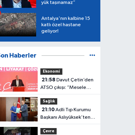
yük taşınamaz”
Antalya'nın kalbine 15
katlı özel hastane
geliyor!
Son Haberler
Ekonomi
21:58
Davut Çetin’den
ATSO çıkışı: “Mesele
Antalya’nın geleceği”
Sağlık
21:10
Adli Tıp Kurumu
Başkanı Aslıyüksek’ten
Rektör Özkan'a davet
Çevre