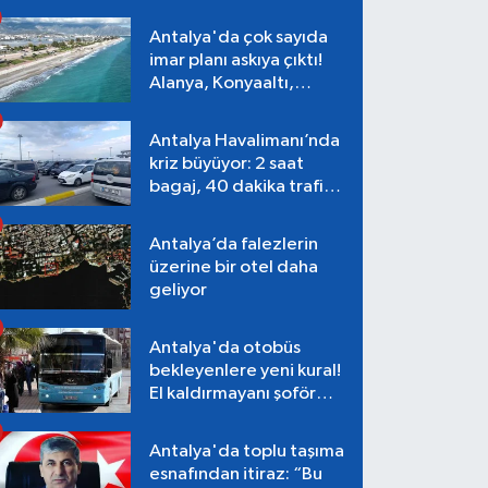
Antalya'da çok sayıda
imar planı askıya çıktı!
Alanya, Konyaaltı,
Muratpaşa, Aksu
Antalya Havalimanı’nda
kriz büyüyor: 2 saat
bagaj, 40 dakika trafik,
Terminal 1 tepkisi
Antalya’da falezlerin
üzerine bir otel daha
geliyor
Antalya'da otobüs
bekleyenlere yeni kural!
El kaldırmayanı şoför
almayacak
Antalya'da toplu taşıma
esnafından itiraz: “Bu