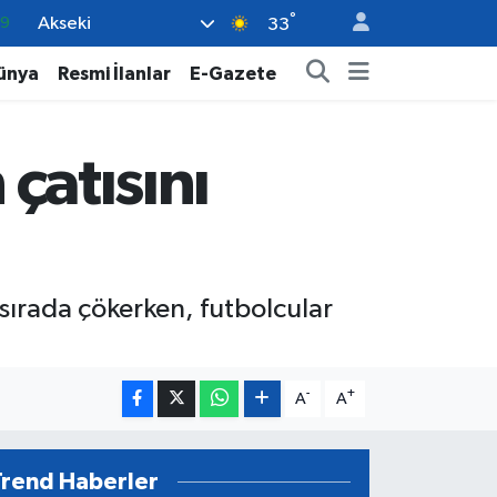
°
Akseki
33
06
.1
ünya
Resmi İlanlar
E-Gazete
21
39
 çatısını
8
 sırada çökerken, futbolcular
-
+
A
A
Trend Haberler