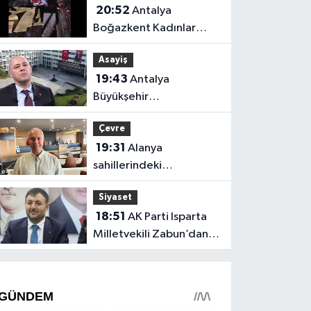
20:52
Antalya
Boğazkent Kadınlar
Plajı’nda bırakılan çöpler
Asayiş
tepki çekti
19:43
Antalya
Büyükşehir
soruşturmasında iki isim
Çevre
hakkında yeni karar
19:31
Alanya
sahillerindeki
mikroplastik kirliliğinin
Siyaset
kaynağı açıklandı
18:51
AK Parti Isparta
Milletvekili Zabun’dan
Antalya mesajı: “Ne
dediysek o”