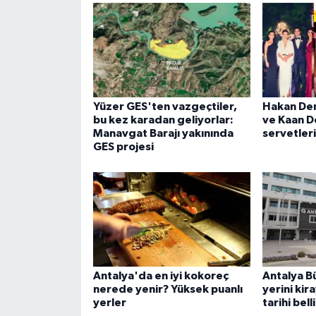
Yüzer GES'ten vazgeçtiler,
Hakan Dem
bu kez karadan geliyorlar:
ve Kaan D
Manavgat Barajı yakınında
servetler
GES projesi
Antalya'da en iyi kokoreç
Antalya Bü
nerede yenir? Yüksek puanlı
yerini kir
yerler
tarihi bell