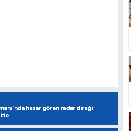
manı'nda hasar gören radar direği
tte