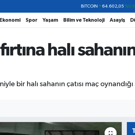
DOLAR
47,5986
%0.
EURO
55,0700
%0
Ekonomi
Spor
Yaşam
Bilim ve Teknoloji
Asayiş
D
STERLİN
64,2438
%0.
GRAM ALTIN
6518.23
%0.
ırtına halı sahanın
BİST100
13.768
%4
niyle bir halı sahanın çatısı maç oynandığı