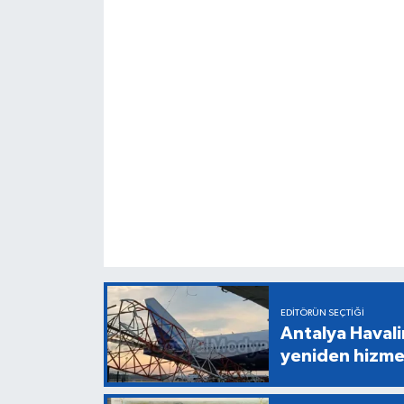
EDITÖRÜN SEÇTIĞI
Antalya Havali
yeniden hizme