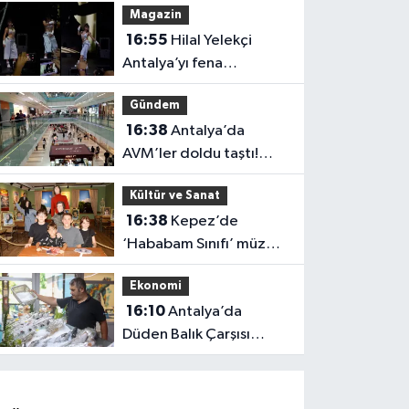
Magazin
16:55
Hilal Yelekçi
Antalya’yı fena
“Hileledi”! O anlar
Gündem
gündem oldu
16:38
Antalya’da
AVM’ler doldu taştı!
vatandaşların geliş
Kültür ve Sanat
nedeni farklı çıktı
16:38
Kepez’de
‘Hababam Sınıfı’ müzesi
boş kalmıyor: Ayda 7 bin
Ekonomi
ziyaretçi
16:10
Antalya’da
Düden Balık Çarşısı
balıkseverlerin uğrak
noktası oldu