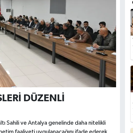
SLERİ DÜZENLİ
ı Sahili ve Antalya genelinde daha nitelikli
etim faaliyeti uygulanacağını ifade ederek,