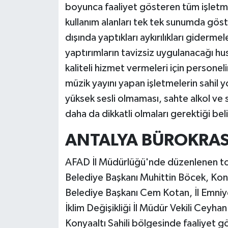
boyunca faaliyet gösteren tüm işletmel
kullanım alanları tek tek sunumda göster
dışında yaptıkları aykırılıkları gidermel
yaptırımların tavizsiz uygulanacağı hu
kaliteli hizmet vermeleri için personelin
müzik yayını yapan işletmelerin sahil 
yüksek sesli olmaması, sahte alkol ve 
daha da dikkatli olmaları gerektiği belir
ANTALYA BÜROKRASİ
AFAD İl Müdürlüğü'nde düzenlenen topl
Belediye Başkanı Muhittin Böcek, Ko
Belediye Başkanı Cem Kotan, İl Emniye
İklim Değişikliği İl Müdür Vekili Ceyhan
Konyaaltı Sahili bölgesinde faa