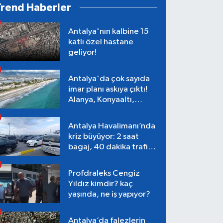
Trend Haberler
Antalya'nın kalbine 15
katlı özel hastane
geliyor!
Antalya'da çok sayıda
imar planı askıya çıktı!
Alanya, Konyaaltı,
Muratpaşa, Aksu
Antalya Havalimanı’nda
kriz büyüyor: 2 saat
bagaj, 40 dakika trafik,
Terminal 1 tepkisi
Profdraleks Cengiz
Yıldız kimdir? kaç
yaşında, ne iş yapıyor?
Antalya’da falezlerin