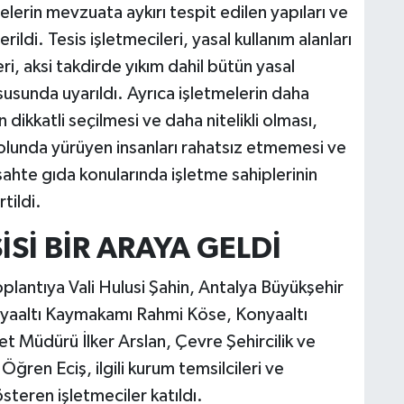
erin mevzuata aykırı tespit edilen yapıları ve
ildi. Tesis işletmecileri, yasal kullanım alanları
eri, aksi takdirde yıkım dahil bütün yasal
susunda uyarıldı. Ayrıca işletmelerin daha
 dikkatli seçilmesi ve daha nitelikli olması,
yolunda yürüyen insanları rahatsız etmemesi ve
sahte gıda konularında işletme sahiplerinin
tildi.
Sİ BİR ARAYA GELDİ
antıya Vali Hulusi Şahin, Antalya Büyükşehir
nyaaltı Kaymakamı Rahmi Köse, Konyaaltı
t Müdürü İlker Arslan, Çevre Şehircilik ve
 Öğren Eciş, ilgili kurum temsilcileri ve
liyet gösteren işletmeciler katıldı.