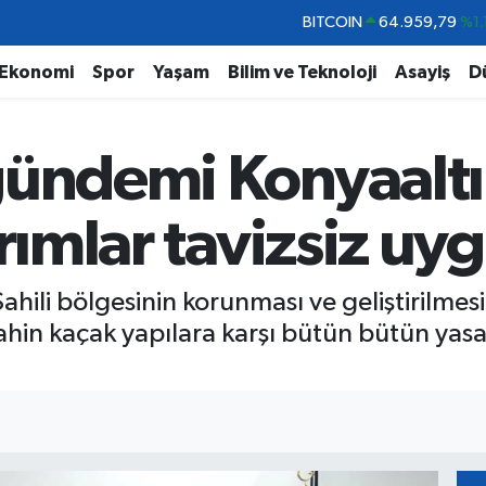
DOLAR
47,7436
%0.
EURO
55,2510
%0.
Ekonomi
Spor
Yaşam
Bilim ve Teknoloji
Asayiş
D
STERLİN
64,4811
%0.
GRAM ALTIN
6660.55
%0.
gündemi Konyaaltı
BİST100
13.779
%-
ırımlar tavizsiz u
ahili bölgesinin korunması ve geliştirilmesi
ahin kaçak yapılara karşı bütün bütün yasal