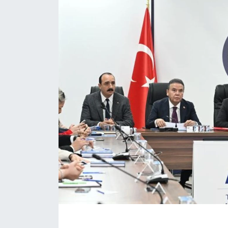
Eğitim
Sağlık
Magazin
Turizm
Çevre
Kültür ve Sanat
Sivil Toplum
Tarım
Bilim ve Teknoloji