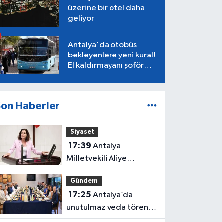
üzerine bir otel daha
geliyor
Antalya'da otobüs
bekleyenlere yeni kural!
El kaldırmayanı şoför
almayacak
Son Haberler
Siyaset
17:39
Antalya
Milletvekili Aliye
Coşar'dan Çocuk Yasası
Gündem
tepkisi
17:25
Antalya’da
unutulmaz veda töreni!
Protokol buluştu