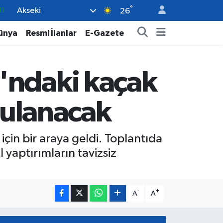
°
Akseki
26
18
32
ünya
Resmi İlanlar
E-Gazete
38
03
'ndaki kaçak
14
ygulanacak
 için bir araya geldi. Toplantıda
 yaptırımların tavizsiz
-
+
A
A