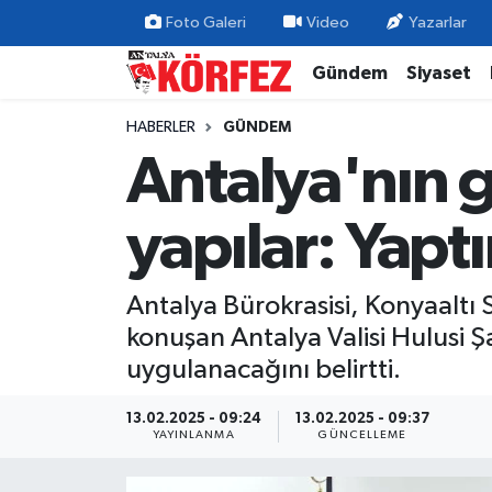
Foto Galeri
Video
Yazarlar
Gündem
Siyaset
Gündem
Nöbetçi Eczaneler
HABERLER
GÜNDEM
Siyaset
Hava Durumu
Antalya'nın 
Yerel Yönetim
Trafik Durumu
yapılar: Yapt
Ekonomi
Süper Lig Puan Durumu ve Fikstür
Antalya Bürokrasisi, Konyaaltı S
Spor
Tüm Manşetler
konuşan Antalya Valisi Hulusi Ş
Yaşam
Son Dakika Haberleri
uygulanacağını belirtti.
Asayiş
Haber Arşivi
13.02.2025 - 09:24
13.02.2025 - 09:37
YAYINLANMA
GÜNCELLEME
Dünya