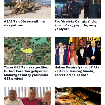
ASAT'tan Döşemealtı'na
Profdraleks Cengiz Yıldız
dev yatırım
kimdir? kaç yaşında, ne iş
yapıyor?
Yüzer GES'ten vazgeçtiler,
Hakan Demirağ kimdir? Ata
bu kez karadan geliyorlar:
ve Kaan Demirağ kimdir,
Manavgat Barajı yakınında
servetleri ne kadar?
GES projesi