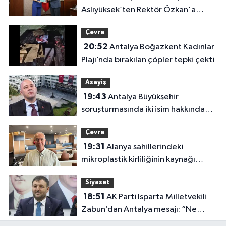
Aslıyüksek’ten Rektör Özkan'a
davet
Çevre
20:52
Antalya Boğazkent Kadınlar
Plajı’nda bırakılan çöpler tepki çekti
Asayiş
19:43
Antalya Büyükşehir
soruşturmasında iki isim hakkında
yeni karar
Çevre
19:31
Alanya sahillerindeki
mikroplastik kirliliğinin kaynağı
açıklandı
Siyaset
18:51
AK Parti Isparta Milletvekili
Zabun’dan Antalya mesajı: “Ne
dediysek o”