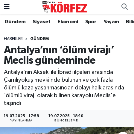
Gündem
Siyaset
Ekonomi
Spor
Yaşam
Bil
Gündem
Nöbetçi Eczaneler
Siyaset
Hava Durumu
HABERLER
GÜNDEM
Antalya’nın ‘ölüm virajı’
Yerel Yönetim
Trafik Durumu
Meclis gündeminde
Ekonomi
Süper Lig Puan Durumu ve Fikstür
Antalya’nın Akseki ile İbradı ilçeleri arasında
Çamlıyokuş mevkiinde bulunan ve çok fazla
Spor
Tüm Manşetler
ölümlü kaza yaşanmasından dolayı halk arasında
‘ölümlü viraj' olarak bilinen karayolu Meclis'e
Yaşam
Son Dakika Haberleri
taşındı
Asayiş
Haber Arşivi
19.07.2025 - 17:58
19.07.2025 - 18:10
YAYINLANMA
GÜNCELLEME
Dünya