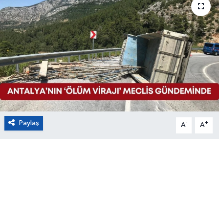
Eğitim
Sağlık
Magazin
Turizm
Çevre
Paylaş
-
+
A
A
Kültür ve Sanat
Sivil Toplum
Tarım
Bilim ve Teknoloji