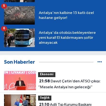
5
Antalya'nın kalbine 15 katlı özel
hastane geliyor!
6
Antalya'da otobüs bekleyenlere
yeni kural! El kaldırmayanı şoför
almayacak
Son Haberler
Ekonomi
21:58
Davut Çetin’den ATSO çıkışı:
“Mesele Antalya’nın geleceği”
Sağlık
21:10
Adli Tıp Kurumu Başkanı