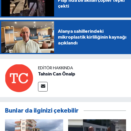
Plajı’nda bırakılan çöpler tepki
çekti
Alanya sahillerindeki
mikroplastik kirliliğinin kaynağı
açıklandı
EDITÖR HAKKINDA
Tahsin Can Önalp
Bunlar da ilginizi çekebilir