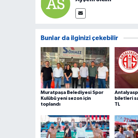
Bunlar da ilginizi çekebilir
Muratpaşa Belediyesi Spor
Antalyas
Kulübü yeni sezon için
biletleri 
toplandı
TL