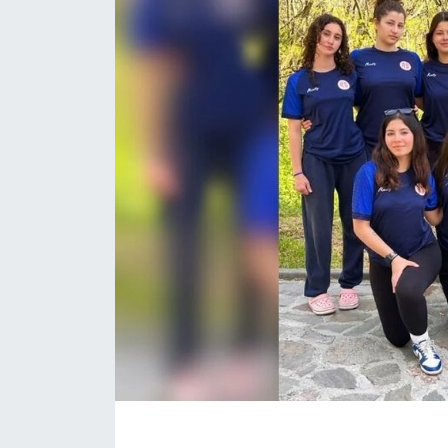
Eğitim
Sağlık
Magazin
Turizm
Çevre
Kültür ve Sanat
Sivil Toplum
Tarım
Bilim ve Teknoloji