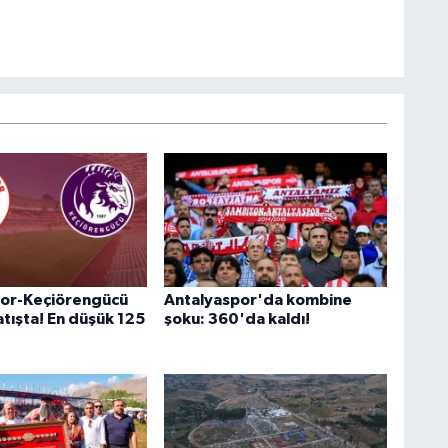
por-Keçiörengücü
Antalyaspor'da kombine
satışta! En düşük 125
şoku: 360'da kaldı!