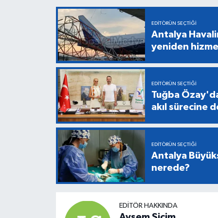
EDITÖRÜN SEÇTIĞI
Antalya Havali
yeniden hizme
EDITÖRÜN SEÇTIĞI
Tuğba Özay'da
akıl sürecine 
EDITÖRÜN SEÇTIĞI
Antalya Büyükş
nerede?
EDITÖR HAKKINDA
Ayşem Sicim