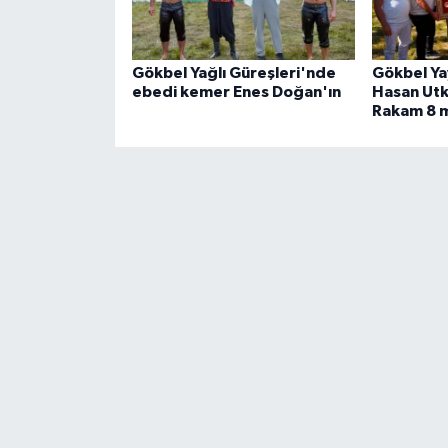
Gökbel Yağlı Güreşleri'nde
Gökbel Yay
ebedi kemer Enes Doğan'ın
Hasan Utk
Rakam 8 mi