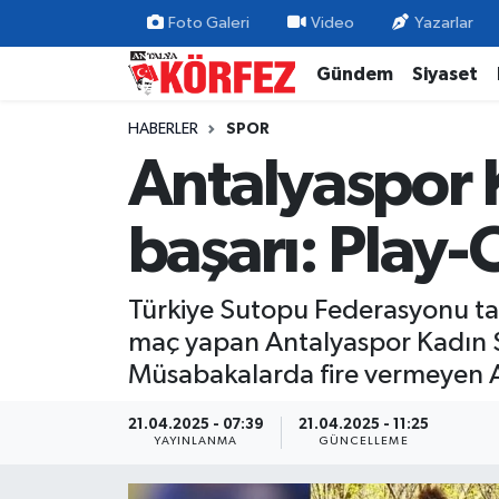
Foto Galeri
Video
Yazarlar
Gündem
Siyaset
Gündem
Nöbetçi Eczaneler
HABERLER
SPOR
Siyaset
Hava Durumu
Antalyaspor 
Yerel Yönetim
Trafik Durumu
başarı: Play-
Ekonomi
Süper Lig Puan Durumu ve Fikstür
Türkiye Sutopu Federasyonu ta
Spor
Tüm Manşetler
maç yapan Antalyaspor Kadın Su
Yaşam
Son Dakika Haberleri
Müsabakalarda fire vermeyen A
Asayiş
Haber Arşivi
21.04.2025 - 07:39
21.04.2025 - 11:25
YAYINLANMA
GÜNCELLEME
Dünya