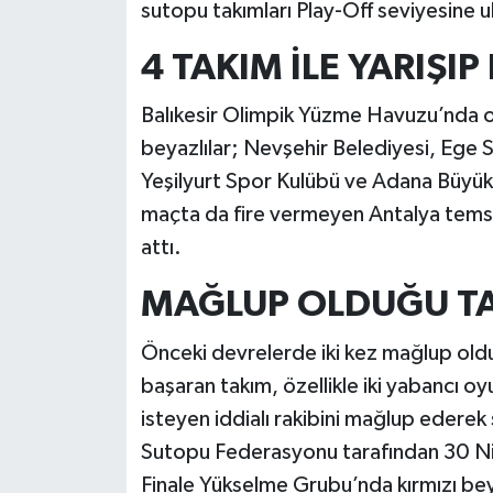
sutopu takımları Play-Off seviyesine u
4 TAKIM İLE YARIŞIP
Balıkesir Olimpik Yüzme Havuzu’nda 
beyazlılar; Nevşehir Belediyesi, Ege S
Yeşilyurt Spor Kulübü ve Adana Büyükşe
maçta da fire vermeyen Antalya temsil
attı.
MAĞLUP OLDUĞU TA
Önceki devrelerde iki kez mağlup old
başaran takım, özellikle iki yabancı o
isteyen iddialı rakibini mağlup edere
Sutopu Federasyonu tarafından 30 Nisa
Finale Yükselme Grubu’nda kırmızı bey