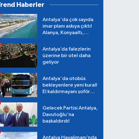
Trend Haberler
Antalya'da çok sayıda
imar planı askıya çıktı!
Alanya, Konyaaltı,
Muratpaşa, Aksu
Antalya’da falezlerin
üzerine bir otel daha
geliyor
Antalya'da otobüs
bekleyenlere yeni kural!
El kaldırmayanı şoför
almayacak
Gelecek Partisi Antalya,
Davutoğlu'na
başkaldırdı!
Antalya Havalimanı’nda