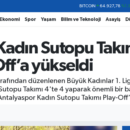
DOLAR
47,5894
%0.
EURO
55,0398
%-0.
Ekonomi
Spor
Yaşam
Bilim ve Teknoloji
Asayiş
D
STERLİN
64,1581
%0.
GRAM ALTIN
6527.85
%0.5
Kadın Sutopu Takı
BİST100
13.703
%
Off’a yükseldi
rafından düzenlenen Büyük Kadınlar 1. Li
topu Takımı 4'te 4 yaparak önemli bir ba
ntalyaspor Kadın Sutopu Takımı Play-Off’