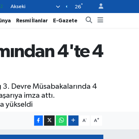
°
Akseki
26
08
02
ünya
Resmi İlanlar
E-Gazete
16
4
mından 4'te 4
11
g 3. Devre Müsabakalarında 4
şarıya imza attı.
a yükseldi
-
+
A
A