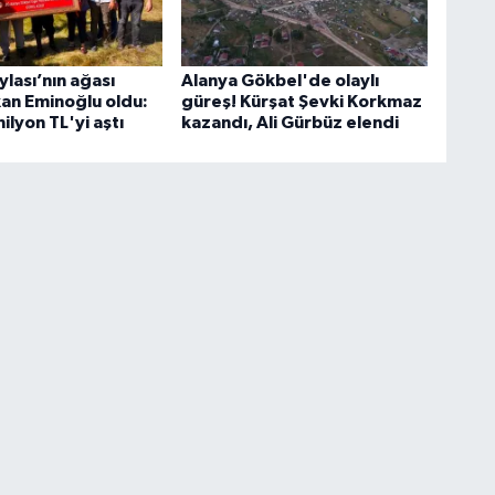
lası’nın ağası
Alanya Gökbel'de olaylı
an Eminoğlu oldu:
güreş! Kürşat Şevki Korkmaz
lyon TL'yi aştı
kazandı, Ali Gürbüz elendi