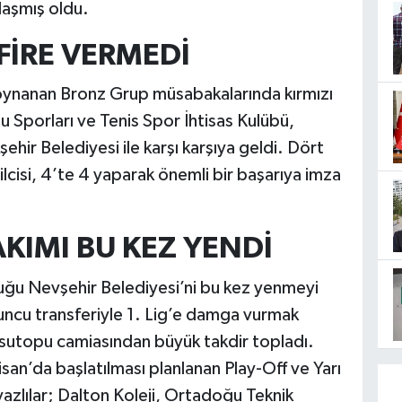
laşmış oldu.
 FİRE VERMEDİ
oynanan Bronz Grup müsabakalarında kırmızı
u Sporları ve Tenis Spor İhtisas Kulübü,
hir Belediyesi ile karşı karşıya geldi. Dört
cisi, 4’te 4 yaparak önemli bir başarıya imza
KIMI BU KEZ YENDİ
uğu Nevşehir Belediyesi’ni bu kez yenmeyi
yuncu transferiyle 1. Lig’e damga vurmak
k sutopu camiasından büyük takdir topladı.
n’da başlatılması planlanan Play-Off ve Yarı
azlılar; Dalton Koleji, Ortadoğu Teknik