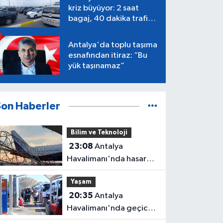
kriz büyüyor: 2 saat
bagaj, 40 dakika trafik,
Terminal 1 tepkisi
Antalya'da toplu taşıma
esnafından itiraz: “Bu
yük taşınamaz”
Son Haberler
Bilim ve Teknoloji
23:08
Antalya
Havalimanı'nda hasar
gören radar direği
Yaşam
yeniden hizmette
20:35
Antalya
Havalimanı'nda geçici
trafik düzenlemesi