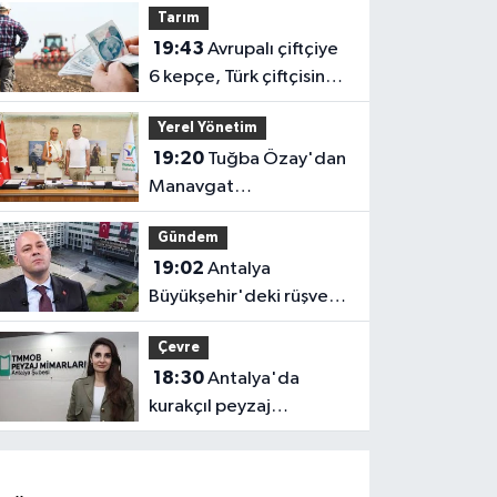
Tarım
uygulanacak! Yolculara
19:43
Avrupalı çiftçiye
uyarı
6 kepçe, Türk çiftçisine 1
kaşık!
Yerel Yönetim
19:20
Tuğba Özay'dan
Manavgat
Belediyesi'ne ziyaret!
Gündem
Ortak akıl sürecine
19:02
Antalya
destek verdi
Büyükşehir'deki rüşvet
soruşturmasında 2
Çevre
gözaltı
18:30
Antalya'da
kurakçıl peyzaj
tartışması: "Kentlerimiz
doğadan koparılıyor"