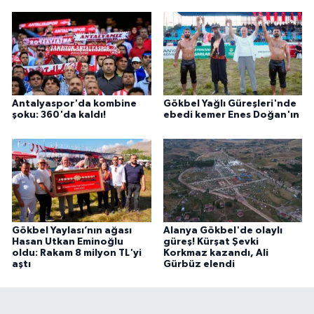
Antalyaspor'da kombine
Gökbel Yağlı Güreşleri'nde
şoku: 360'da kaldı!
ebedi kemer Enes Doğan'ın
Gökbel Yaylası’nın ağası
Alanya Gökbel'de olaylı
Hasan Utkan Eminoğlu
güreş! Kürşat Şevki
oldu: Rakam 8 milyon TL'yi
Korkmaz kazandı, Ali
aştı
Gürbüz elendi