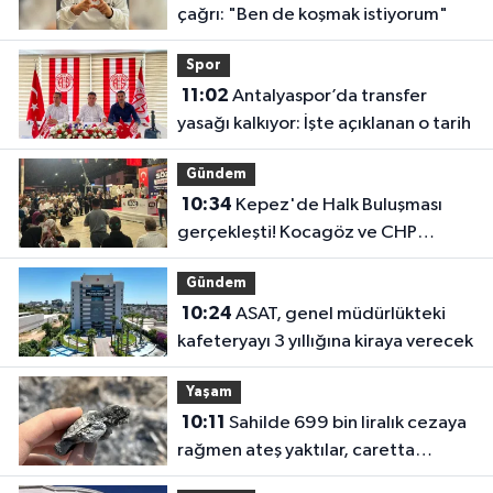
çağrı: "Ben de koşmak istiyorum"
Spor
11:02
Antalyaspor’da transfer
yasağı kalkıyor: İşte açıklanan o tarih
Gündem
10:34
Kepez'de Halk Buluşması
gerçekleşti! Kocagöz ve CHP
yönetimi vatandaşı dinledi
Gündem
10:24
ASAT, genel müdürlükteki
kafeteryayı 3 yıllığına kiraya verecek
Yaşam
10:11
Sahilde 699 bin liralık cezaya
rağmen ateş yaktılar, caretta
yavrusu öldü