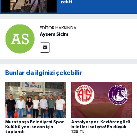
çekti
EDITÖR HAKKINDA
Ayşem Sicim
Bunlar da ilginizi çekebilir
Muratpaşa Belediyesi Spor
Antalyaspor-Keçiörengücü
Kulübü yeni sezon için
biletleri satışta! En düşük
toplandı
125 TL