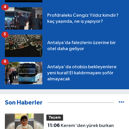
4
Profdraleks Cengiz Yıldız kimdir?
kaç yaşında, ne iş yapıyor?
5
Antalya’da falezlerin üzerine bir
otel daha geliyor
6
Antalya'da otobüs bekleyenlere
yeni kural! El kaldırmayanı şoför
almayacak
Son Haberler
Yaşam
11:06
Kerem'den yürek burkan