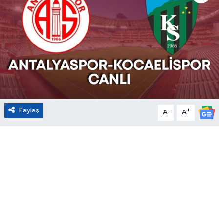
Eğitim
Sağlık
Magazin
Turizm
Paylaş
-
+
A
A
Çevre
Kültür ve Sanat
Sivil Toplum
Tarım
Bilim ve Teknoloji