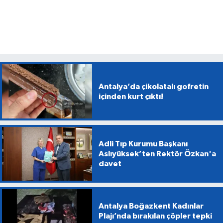
Antalya’da çikolatalı gofretin
içinden kurt çıktı!
Adli Tıp Kurumu Başkanı
Aslıyüksek’ten Rektör Özkan'a
davet
Antalya Boğazkent Kadınlar
Plajı’nda bırakılan çöpler tepki