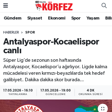
Gündem
Siyaset
Ekonomi
Spor
Yaşam
Bil
Gündem
Nöbetçi Eczaneler
Siyaset
Hava Durumu
HABERLER
SPOR
Antalyaspor-Kocaelispor
Yerel Yönetim
Trafik Durumu
canlı
Ekonomi
Süper Lig Puan Durumu ve Fikstür
Süper Lig’de sezonun son haftasında
Antalyaspor, Kocaelispor’u ağırlıyor. Ligde kalma
Spor
Tüm Manşetler
mücadelesi veren kırmızı-beyazlılarda tek hedef
galibiyet. Dakika dakika skor burada…
Yaşam
Son Dakika Haberleri
17.05.2026 - 16:10
17.05.2026 - 19:00
4 DK
YAYINLANMA
GÜNCELLEME
OKUNMA SÜRESI
Asayiş
Haber Arşivi
Dünya