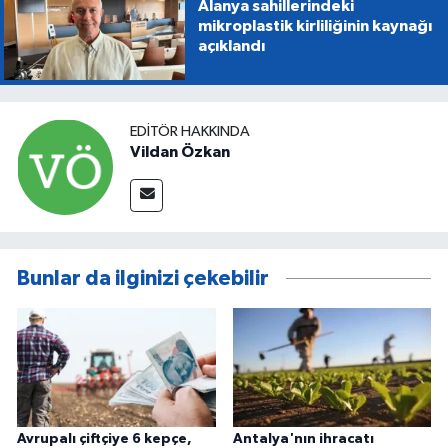
Alanya sahillerindeki
mikroplastik kirliliğinin kaynağı
açıklandı
EDITÖR HAKKINDA
Vildan Özkan
Bunlar da ilginizi çekebilir
Avrupalı çiftçiye 6 kepçe,
Antalya'nın ihracatı