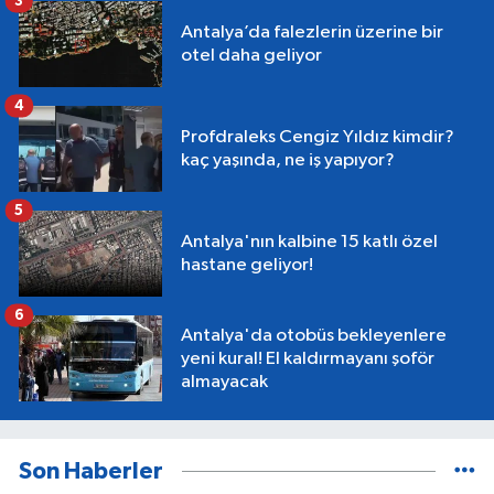
3
Antalya’da falezlerin üzerine bir
otel daha geliyor
4
Profdraleks Cengiz Yıldız kimdir?
kaç yaşında, ne iş yapıyor?
5
Antalya'nın kalbine 15 katlı özel
hastane geliyor!
6
Antalya'da otobüs bekleyenlere
yeni kural! El kaldırmayanı şoför
almayacak
Son Haberler