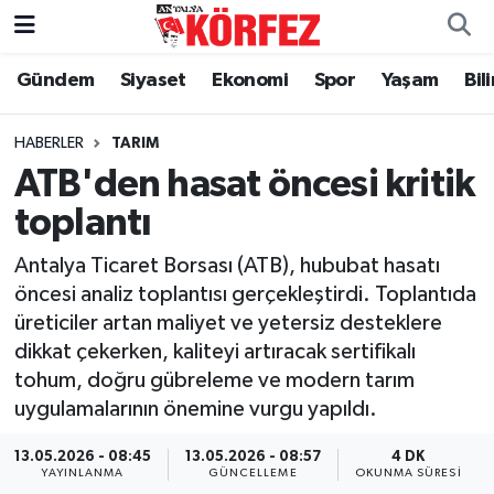
Gündem
Siyaset
Ekonomi
Spor
Yaşam
Bil
Gündem
Nöbetçi Eczaneler
Siyaset
Hava Durumu
HABERLER
TARIM
ATB'den hasat öncesi kritik
Yerel Yönetim
Trafik Durumu
toplantı
Ekonomi
Süper Lig Puan Durumu ve Fikstür
Antalya Ticaret Borsası (ATB), hububat hasatı
öncesi analiz toplantısı gerçekleştirdi. Toplantıda
Spor
Tüm Manşetler
üreticiler artan maliyet ve yetersiz desteklere
dikkat çekerken, kaliteyi artıracak sertifikalı
Yaşam
Son Dakika Haberleri
tohum, doğru gübreleme ve modern tarım
uygulamalarının önemine vurgu yapıldı.
Asayiş
Haber Arşivi
13.05.2026 - 08:45
13.05.2026 - 08:57
4 DK
Dünya
YAYINLANMA
GÜNCELLEME
OKUNMA SÜRESI