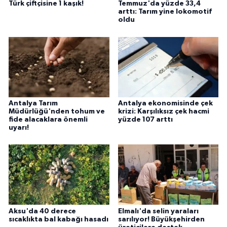
Türk çiftçisine 1 kaşık!
Temmuz'da yüzde 33,4
arttı: Tarım yine lokomotif
oldu
Antalya Tarım
Antalya ekonomisinde çek
Müdürlüğü'nden tohum ve
krizi: Karşılıksız çek hacmi
fide alacaklara önemli
yüzde 107 arttı
uyarı!
Aksu'da 40 derece
Elmalı'da selin yaraları
sıcaklıkta bal kabağı hasadı
sarılıyor! Büyükşehirden