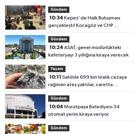
Gündem
10:34
Kepez'de Halk Buluşması
gerçekleşti! Kocagöz ve CHP
yönetimi vatandaşı dinledi
Gündem
10:24
ASAT, genel müdürlükteki
kafeteryayı 3 yıllığına kiraya verecek
Yaşam
10:11
Sahilde 699 bin liralık cezaya
rağmen ateş yaktılar, caretta
yavrusu öldü
Gündem
10:04
Muratpaşa Belediyesi 34
otomat yerini kiraya veriyor
Gündem