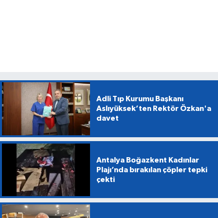
Adli Tıp Kurumu Başkanı
Aslıyüksek’ten Rektör Özkan'a
davet
Antalya Boğazkent Kadınlar
Plajı’nda bırakılan çöpler tepki
çekti