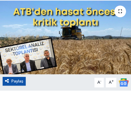
Eğitim
Sağlık
Magazin
Turizm
Çevre
Paylaş
-
+
A
A
Kültür ve Sanat
Sivil Toplum
Tarım
Bilim ve Teknoloji