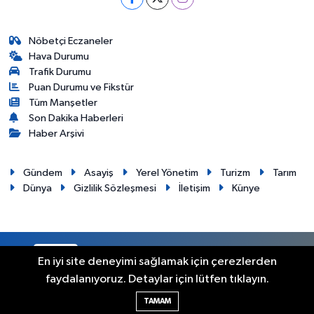
Nöbetçi Eczaneler
Hava Durumu
Trafik Durumu
Puan Durumu ve Fikstür
Tüm Manşetler
Son Dakika Haberleri
Haber Arşivi
Gündem
Asayiş
Yerel Yönetim
Turizm
Tarım
Dünya
Gizlilik Sözleşmesi
İletişim
Künye
RSS
Copyright © 2012. Her hakkı saklıdır.
En iyi site deneyimi sağlamak için çerezlerden
faydalanıyoruz. Detaylar için lütfen tıklayın.
Haber Yazılımı:
TE Bilişim
TAMAM