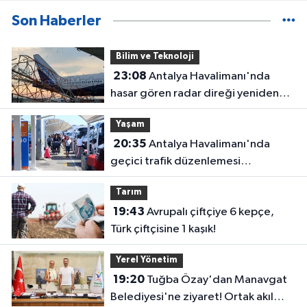
Son Haberler
Bilim ve Teknoloji
23:08
Antalya Havalimanı'nda
hasar gören radar direği yeniden
hizmette
Yaşam
20:35
Antalya Havalimanı'nda
geçici trafik düzenlemesi
uygulanacak! Yolculara uyarı
Tarım
19:43
Avrupalı çiftçiye 6 kepçe,
Türk çiftçisine 1 kaşık!
Yerel Yönetim
19:20
Tuğba Özay'dan Manavgat
Belediyesi'ne ziyaret! Ortak akıl