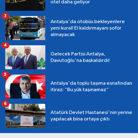
otel daha geliyor
3
Antalya'da otobüs bekleyenlere
yeni kural! El kaldırmayanı şoför
almayacak
4
Gelecek Partisi Antalya,
Davutoğlu'na başkaldırdı!
5
Antalya'da toplu taşıma esnafından
itiraz: “Bu yük taşınamaz”
6
Atatürk Devlet Hastanesi'nin yerine
yapılacak bina ortaya çıktı