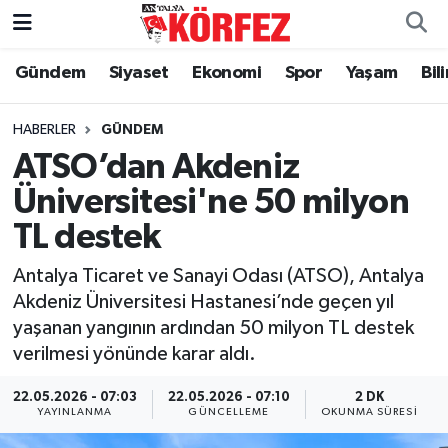
Gündem
Siyaset
Ekonomi
Spor
Yaşam
Bil
Gündem
Nöbetçi Eczaneler
Siyaset
Hava Durumu
HABERLER
GÜNDEM
ATSO’dan Akdeniz
Yerel Yönetim
Trafik Durumu
Üniversitesi'ne 50 milyon
TL destek
Ekonomi
Süper Lig Puan Durumu ve Fikstür
Antalya Ticaret ve Sanayi Odası (ATSO), Antalya
Spor
Tüm Manşetler
Akdeniz Üniversitesi Hastanesi’nde geçen yıl
yaşanan yangının ardından 50 milyon TL destek
Yaşam
Son Dakika Haberleri
verilmesi yönünde karar aldı.
Asayiş
Haber Arşivi
22.05.2026 - 07:03
22.05.2026 - 07:10
2 DK
YAYINLANMA
GÜNCELLEME
OKUNMA SÜRESI
Dünya