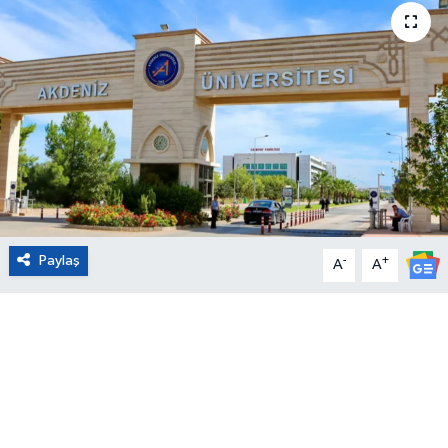
Eğitim
Sağlık
Magazin
Turizm
Çevre
Paylaş
-
+
A
A
Kültür ve Sanat
Sivil Toplum
Tarım
Bilim ve Teknoloji