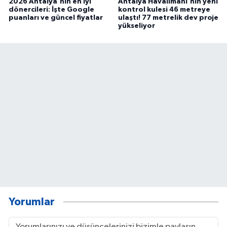
2026 Antalya'nın en iyi
Antalya Havalimanı'nın yeni
dönercileri: İşte Google
kontrol kulesi 46 metreye
puanları ve güncel fiyatlar
ulaştı! 77 metrelik dev proje
yükseliyor
Yorumlar