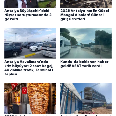
Antalya Büyükşehir'deki
2026 Antalya'nın En Güzel
rüşvet soruşturmasında 2
Mangal Alanları! Güncel
gözaltı
giriş ücretleri
Antalya Havalimanı’nda
Kundu'da beklenen haber
kriz büyüyor: 2 saat bagaj,
geldi! ASAT tarih verdi
40 dakika trafik, Terminal 1
tepkisi