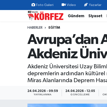
Foto Galeri
Video
Yazarlar
Gündem
Siyaset
Gündem
Nöbetçi Eczaneler
HABERLER
EĞITIM
Siyaset
Hava Durumu
Avrupa’dan A
Yerel Yönetim
Trafik Durumu
Akdeniz Ünive
Ekonomi
Süper Lig Puan Durumu ve Fikstür
Akdeniz Üniversitesi Uzay Bilim
Spor
Tüm Manşetler
depremlerin ardından kültürel m
Yaşam
Son Dakika Haberleri
Miras Alanlarında Deprem Hasar
Asayiş
Haber Arşivi
24.04.2026 - 09:59
24.04.2026 - 12:05
YAYINLANMA
GÜNCELLEME
OK
Dünya