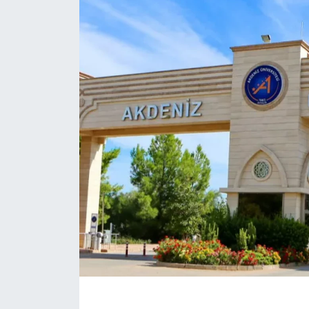
Eğitim
Sağlık
Magazin
Turizm
Çevre
Kültür ve Sanat
Sivil Toplum
Tarım
Bilim ve Teknoloji