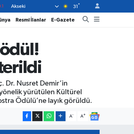
°
Akseki
18
31
32
ünya
Resmi İlanlar
E-Gazete
38
%0
ödül!
14
.1
erildi
ç. Dr. Nusret Demir’in
yönelik yürütülen Kültürel
stra Ödülü’ne layık görüldü.
-
+
A
A