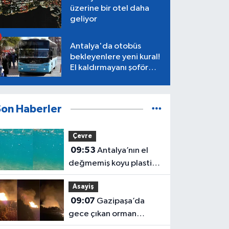
üzerine bir otel daha
geliyor
Antalya'da otobüs
bekleyenlere yeni kural!
El kaldırmayanı şoför
almayacak
Son Haberler
Çevre
09:53
Antalya’nın el
değmemiş koyu plastik
çöplüğüne döndü!
Asayiş
09:07
Gazipaşa’da
gece çıkan orman
yangını söndürüldü, D-