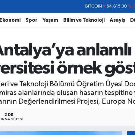
DOLAR
47,7436
%0.
EURO
55,2510
%0.
Ekonomi
Spor
Yaşam
Bilim ve Teknoloji
Asayiş
D
STERLİN
64,4811
%0.
GRAM ALTIN
6660.55
ntalya’ya anlamlı 
BİST100
13.779
%-
BITCOIN
64.815,30
%-0
rsitesi örnek göst
leri ve Teknoloji Bölümü Öğretim Üyesi Do
iras alanlarında oluşan hasarın tespitine 
ının Değerlendirilmesi Projesi, Europa No
2 DK
UNMA SÜRESI