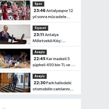
Spor
400 trafiğe açıldı
23:46
Antalyaspor 12
yıl sonra mücadele
ettiği 1. Lig’e galibiyet
Siyaset
ile başladı
23:11
Antalya
Milletvekili Kılıç:
"Ormanlar sadece
Asayiş
alevlerle yok olmuyor"
22:45
Kar maskeli 5
şüpheli 450 bin TL ve 50
gram altını çaldı
Asayiş
22:30
Park halindeki
otomobilin camlarını
kırdı