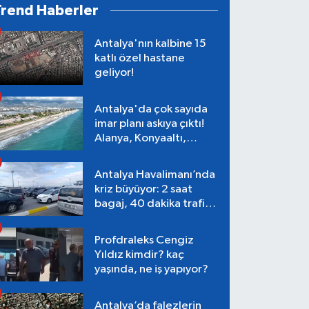
Trend Haberler
Antalya'nın kalbine 15
katlı özel hastane
geliyor!
Antalya'da çok sayıda
imar planı askıya çıktı!
Alanya, Konyaaltı,
Muratpaşa, Aksu
Antalya Havalimanı’nda
kriz büyüyor: 2 saat
bagaj, 40 dakika trafik,
Terminal 1 tepkisi
Profdraleks Cengiz
Yıldız kimdir? kaç
yaşında, ne iş yapıyor?
Antalya’da falezlerin