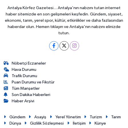
Antalya Körfez Gazetesi... Antalya'nın nabzını tutan internet
haber sitemizde en son gelişmeleri keşfedin. Gündem, siyaset,
ekonomi, tarım, yerel spor, kültür, etkinlikler ve daha fazlasından
haberdar olun. Hemen tıklayın ve Antalya'nın nabzını elinizde
tutun.
Nöbetçi Eczaneler
Hava Durumu
Trafik Durumu
Puan Durumu ve Fikstür
Tüm Manşetler
Son Dakika Haberleri
Haber Arşivi
Gündem
Asayiş
Yerel Yönetim
Turizm
Tarım
Dünya
Gizlilik Sözleşmesi
İletişim
Künye