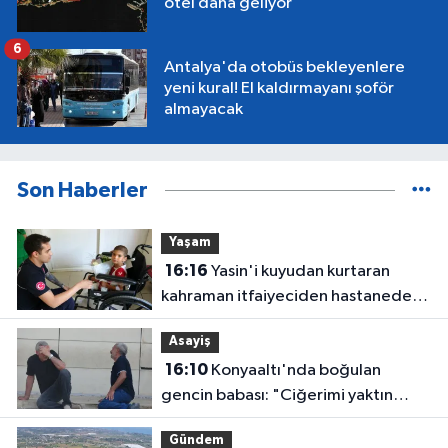
otel daha geliyor
6
Antalya'da otobüs bekleyenlere
yeni kural! El kaldırmayanı şoför
almayacak
Son Haberler
Yaşam
16:16
Yasin'i kuyudan kurtaran
kahraman itfaiyeciden hastanede
ziyaret
Asayiş
16:10
Konyaaltı'nda boğulan
gencin babası: "Ciğerimi yaktın
babam"
Gündem