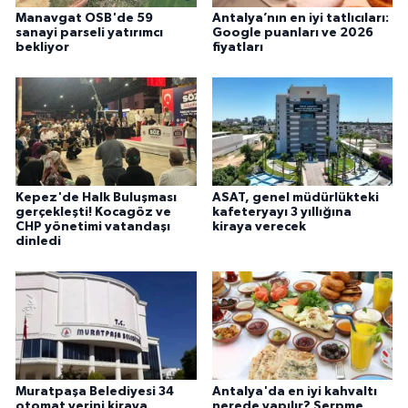
Manavgat OSB'de 59
Antalya’nın en iyi tatlıcıları:
sanayi parseli yatırımcı
Google puanları ve 2026
bekliyor
fiyatları
Kepez'de Halk Buluşması
ASAT, genel müdürlükteki
gerçekleşti! Kocagöz ve
kafeteryayı 3 yıllığına
CHP yönetimi vatandaşı
kiraya verecek
dinledi
Muratpaşa Belediyesi 34
Antalya'da en iyi kahvaltı
otomat yerini kiraya
nerede yapılır? Serpme