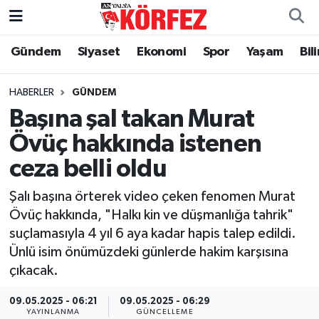
Gündem
Siyaset
Ekonomi
Spor
Yaşam
Bil
Gündem
Nöbetçi Eczaneler
Siyaset
Hava Durumu
HABERLER
GÜNDEM
Başına şal takan Murat
Yerel Yönetim
Trafik Durumu
Övüç hakkında istenen
ceza belli oldu
Ekonomi
Süper Lig Puan Durumu ve Fikstür
Şalı başına örterek video çeken fenomen Murat
Spor
Tüm Manşetler
Övüç hakkında, "Halkı kin ve düşmanlığa tahrik"
suçlamasıyla 4 yıl 6 aya kadar hapis talep edildi.
Yaşam
Son Dakika Haberleri
Ünlü isim önümüzdeki günlerde hakim karşısına
çıkacak.
Asayiş
Haber Arşivi
09.05.2025 - 06:21
09.05.2025 - 06:29
Dünya
YAYINLANMA
GÜNCELLEME