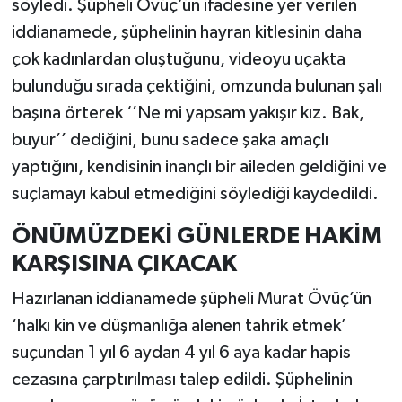
söyledi. Şüpheli Övüç’ün ifadesine yer verilen
iddianamede, şüphelinin hayran kitlesinin daha
çok kadınlardan oluştuğunu, videoyu uçakta
bulunduğu sırada çektiğini, omzunda bulunan şalı
başına örterek ‘’Ne mi yapsam yakışır kız. Bak,
buyur’’ dediğini, bunu sadece şaka amaçlı
yaptığını, kendisinin inançlı bir aileden geldiğini ve
suçlamayı kabul etmediğini söylediği kaydedildi.
ÖNÜMÜZDEKİ GÜNLERDE HAKİM
KARŞISINA ÇIKACAK
Hazırlanan iddianamede şüpheli Murat Övüç’ün
‘halkı kin ve düşmanlığa alenen tahrik etmek’
suçundan 1 yıl 6 aydan 4 yıl 6 aya kadar hapis
cezasına çarptırılması talep edildi. Şüphelinin