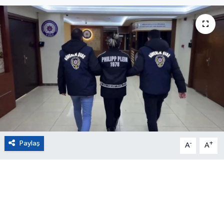
Eğitim
Sağlık
Magazin
Turizm
Çevre
Paylaş
-
+
Kültür ve Sanat
A
A
Sivil Toplum
Tarım
Bilim ve Teknoloji