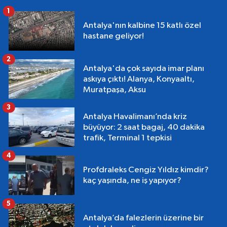
1
Antalya'nın kalbine 15 katlı özel
hastane geliyor!
2
Antalya'da çok sayıda imar planı
askıya çıktı! Alanya, Konyaaltı,
Muratpaşa, Aksu
3
Antalya Havalimanı’nda kriz
büyüyor: 2 saat bagaj, 40 dakika
trafik, Terminal 1 tepkisi
4
Profdraleks Cengiz Yıldız kimdir?
kaç yaşında, ne iş yapıyor?
5
Antalya’da falezlerin üzerine bir