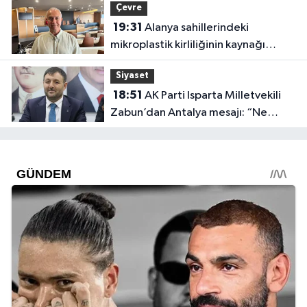
Çevre
19:31
Alanya sahillerindeki
mikroplastik kirliliğinin kaynağı
açıklandı
Siyaset
18:51
AK Parti Isparta Milletvekili
Zabun’dan Antalya mesajı: “Ne
dediysek o”