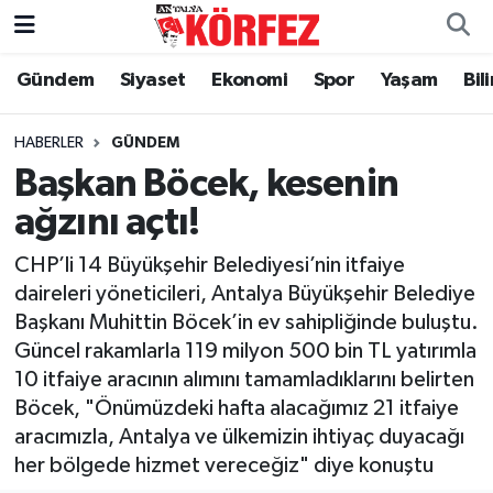
Gündem
Siyaset
Ekonomi
Spor
Yaşam
Bil
Gündem
Nöbetçi Eczaneler
Siyaset
Hava Durumu
HABERLER
GÜNDEM
Başkan Böcek, kesenin
Yerel Yönetim
Trafik Durumu
ağzını açtı!
Ekonomi
Süper Lig Puan Durumu ve Fikstür
CHP’li 14 Büyükşehir Belediyesi’nin itfaiye
daireleri yöneticileri, Antalya Büyükşehir Belediye
Spor
Tüm Manşetler
Başkanı Muhittin Böcek’in ev sahipliğinde buluştu.
Güncel rakamlarla 119 milyon 500 bin TL yatırımla
Yaşam
Son Dakika Haberleri
10 itfaiye aracının alımını tamamladıklarını belirten
Böcek, "Önümüzdeki hafta alacağımız 21 itfaiye
Asayiş
Haber Arşivi
aracımızla, Antalya ve ülkemizin ihtiyaç duyacağı
her bölgede hizmet vereceğiz" diye konuştu
Dünya