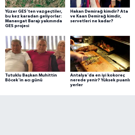
Yüzer GES'ten vazgeçtiler,
Hakan Demirağ kimdir? Ata
bu kez karadan geliyorlar:
ve Kaan Demirağ kimdir,
Manavgat Barajı yakınında
servetleri ne kadar?
GES projesi
Tutuklu Başkan Muhittin
Antalya'da en iyi kokoreç
Böcek'in acı günü
nerede yenir? Yüksek puanlı
yerler