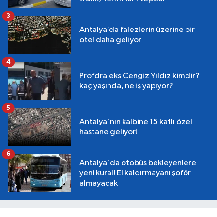
3
Antalya’da falezlerin üzerine bir
otel daha geliyor
4
Profdraleks Cengiz Yıldız kimdir?
kaç yaşında, ne iş yapıyor?
5
Antalya'nın kalbine 15 katlı özel
hastane geliyor!
6
Antalya'da otobüs bekleyenlere
yeni kural! El kaldırmayanı şoför
almayacak