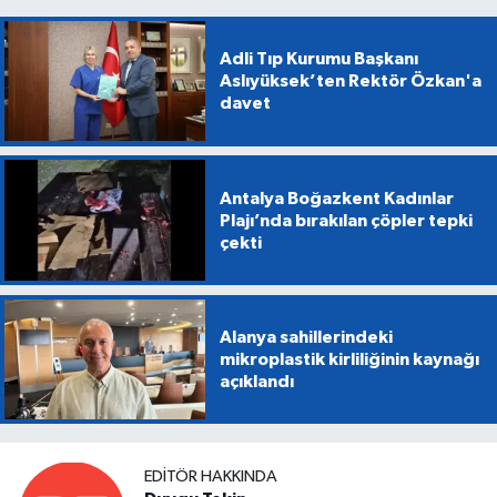
Adli Tıp Kurumu Başkanı
Aslıyüksek’ten Rektör Özkan'a
davet
Antalya Boğazkent Kadınlar
Plajı’nda bırakılan çöpler tepki
çekti
Alanya sahillerindeki
mikroplastik kirliliğinin kaynağı
açıklandı
EDITÖR HAKKINDA