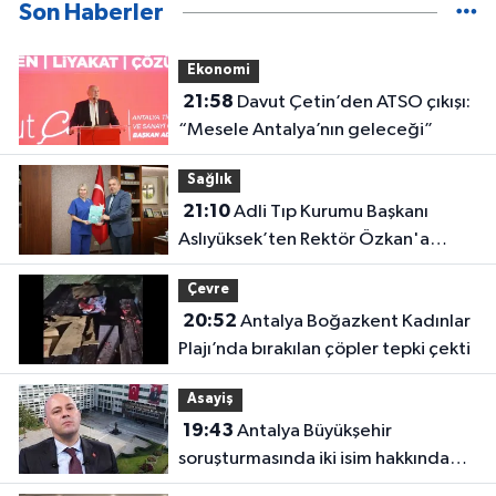
Son Haberler
Ekonomi
21:58
Davut Çetin’den ATSO çıkışı:
“Mesele Antalya’nın geleceği”
Sağlık
21:10
Adli Tıp Kurumu Başkanı
Aslıyüksek’ten Rektör Özkan'a
davet
Çevre
20:52
Antalya Boğazkent Kadınlar
Plajı’nda bırakılan çöpler tepki çekti
Asayiş
19:43
Antalya Büyükşehir
soruşturmasında iki isim hakkında
yeni karar