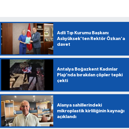
Adli Tıp Kurumu Başkanı
Aslıyüksek’ten Rektör Özkan'a
davet
Antalya Boğazkent Kadınlar
Plajı’nda bırakılan çöpler tepki
çekti
Alanya sahillerindeki
mikroplastik kirliliğinin kaynağı
açıklandı