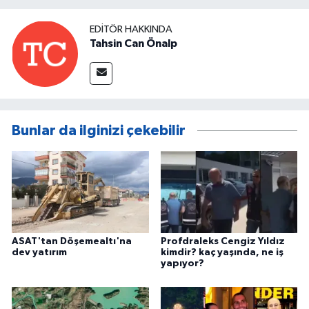
EDITÖR HAKKINDA
Tahsin Can Önalp
Bunlar da ilginizi çekebilir
ASAT'tan Döşemealtı'na
Profdraleks Cengiz Yıldız
dev yatırım
kimdir? kaç yaşında, ne iş
yapıyor?