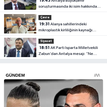
19:43
Antalya Büyükşehir
soruşturmasında iki isim hakkında
yeni karar
Çevre
19:31
Alanya sahillerindeki
mikroplastik kirliliğinin kaynağı
açıklandı
Siyaset
18:51
AK Parti Isparta Milletvekili
Zabun’dan Antalya mesajı: “Ne
dediysek o”