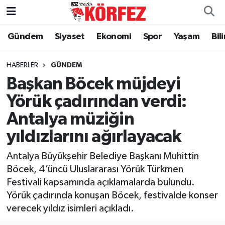
Gündem
Siyaset
Ekonomi
Spor
Yaşam
Bil
Gündem
Nöbetçi Eczaneler
Siyaset
Hava Durumu
HABERLER
GÜNDEM
Başkan Böcek müjdeyi
Yerel Yönetim
Trafik Durumu
Yörük çadırından verdi:
Antalya müziğin
Ekonomi
Süper Lig Puan Durumu ve Fikstür
yıldızlarını ağırlayacak
Spor
Tüm Manşetler
Antalya Büyükşehir Belediye Başkanı Muhittin
Yaşam
Son Dakika Haberleri
Böcek, 4’üncü Uluslararası Yörük Türkmen
Festivali kapsamında açıklamalarda bulundu.
Asayiş
Haber Arşivi
Yörük çadırında konuşan Böcek, festivalde konser
verecek yıldız isimleri açıkladı.
Dünya