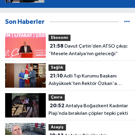
Son Haberler
Ekonomi
21:58
Davut Çetin’den ATSO çıkışı:
“Mesele Antalya’nın geleceği”
Sağlık
21:10
Adli Tıp Kurumu Başkanı
Aslıyüksek’ten Rektör Özkan'a
davet
Çevre
20:52
Antalya Boğazkent Kadınlar
Plajı’nda bırakılan çöpler tepki çekti
Asayiş