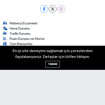
Nöbetçi Eczaneler
Hava Durumu
Trafik Durumu
Puan Durumu ve Fikstür
Tüm Manşetler
Son Dakika Haberleri
En iyi site deneyimi sağlamak için çerezlerden
Haber Arşivi
faydalanıyoruz. Detaylar için lütfen tıklayın.
TAMAM
Gündem
Asayiş
Yerel Yönetim
Turizm
Tarım
Dünya
Gizlilik Sözleşmesi
İletişim
Künye
RSS
Copyright © 2012. Her hakkı saklıdır.