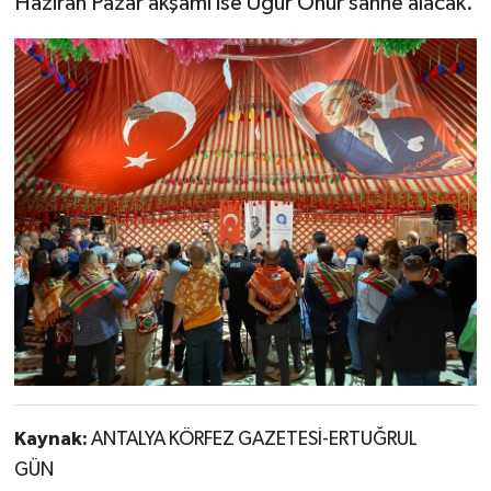
Haziran Pazar akşamı ise Uğur Önür sahne alacak.
Kaynak:
ANTALYA KÖRFEZ GAZETESİ-ERTUĞRUL
GÜN