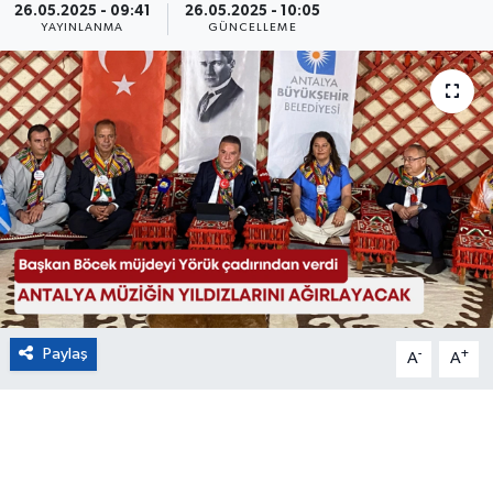
26.05.2025 - 09:41
26.05.2025 - 10:05
YAYINLANMA
GÜNCELLEME
Eğitim
Sağlık
Magazin
Turizm
Çevre
Kültür ve Sanat
Paylaş
-
+
A
A
Sivil Toplum
Tarım
Bilim ve Teknoloji