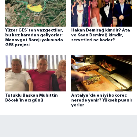
Yüzer GES'ten vazgeçtiler,
Hakan Demirağ kimdir? Ata
bu kez karadan geliyorlar:
ve Kaan Demirağ kimdir,
Manavgat Barajı yakınında
servetleri ne kadar?
GES projesi
Tutuklu Başkan Muhittin
Antalya'da en iyi kokoreç
Böcek'in acı günü
nerede yenir? Yüksek puanlı
yerler