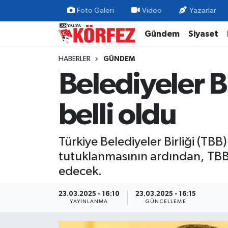
Foto Galeri
Video
Yazarlar
Gündem
Siyaset
Gündem
Nöbetçi Eczaneler
HABERLER
GÜNDEM
Siyaset
Hava Durumu
Belediyeler B
Yerel Yönetim
Trafik Durumu
belli oldu
Ekonomi
Süper Lig Puan Durumu ve Fikstür
Türkiye Belediyeler Birliği (T
Spor
Tüm Manşetler
tutuklanmasının ardından, TBB
Yaşam
Son Dakika Haberleri
edecek.
Asayiş
Haber Arşivi
23.03.2025 - 16:10
23.03.2025 - 16:15
YAYINLANMA
GÜNCELLEME
Dünya