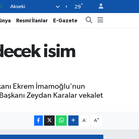
°
Akseki
6
29
2
ünya
Resmi İlanlar
E-Gazete
2
2
decek isim
0
6
Başkanı Ekrem İmamoğlu’nun
Başkanı Zeydan Karalar vekalet
-
+
A
A