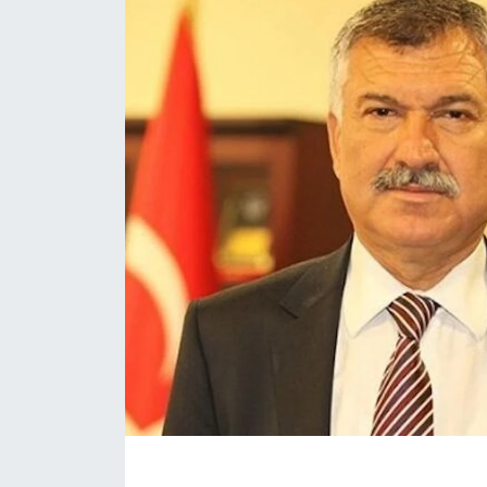
Eğitim
Sağlık
Magazin
Turizm
Çevre
Kültür ve Sanat
Sivil Toplum
Tarım
Bilim ve Teknoloji