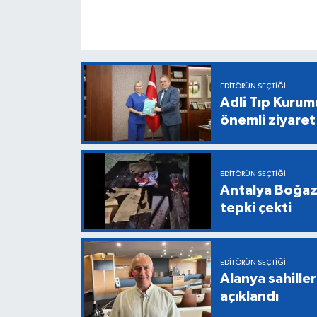
EDITÖRÜN SEÇTIĞI
Adli Tıp Kurum
önemli ziyaret
EDITÖRÜN SEÇTIĞI
Antalya Boğazk
tepki çekti
EDITÖRÜN SEÇTIĞI
Alanya sahiller
açıklandı