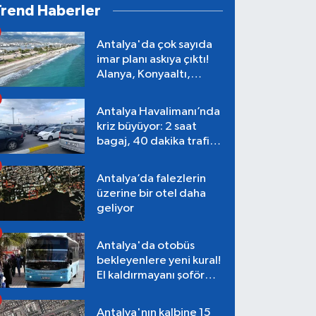
Trend Haberler
Antalya'da çok sayıda
imar planı askıya çıktı!
Alanya, Konyaaltı,
Muratpaşa, Aksu
Antalya Havalimanı’nda
kriz büyüyor: 2 saat
bagaj, 40 dakika trafik,
Terminal 1 tepkisi
Antalya’da falezlerin
üzerine bir otel daha
geliyor
Antalya'da otobüs
bekleyenlere yeni kural!
El kaldırmayanı şoför
almayacak
Antalya'nın kalbine 15