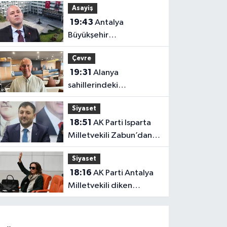
Asayiş
tepki çekti
19:43
Antalya
Büyükşehir
soruşturmasında iki isim
Çevre
hakkında yeni karar
19:31
Alanya
sahillerindeki
mikroplastik kirliliğinin
Siyaset
kaynağı açıklandı
18:51
AK Parti Isparta
Milletvekili Zabun’dan
Antalya mesajı: “Ne
Siyaset
dediysek o”
18:16
AK Parti Antalya
Milletvekili diken
üstünde!