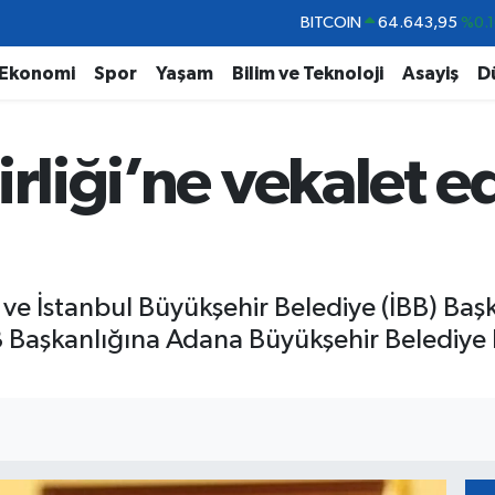
DOLAR
47,6006
%0.0
EURO
55,0250
%0.0
Ekonomi
Spor
Yaşam
Bilim ve Teknoloji
Asayiş
D
STERLİN
64,2398
%0.
GRAM ALTIN
6500.87
%0.1
irliği’ne vekalet e
BİST100
13.799
%7
BITCOIN
64.643,95
%0.1
BB) ve İstanbul Büyükşehir Belediye (İBB) 
 Başkanlığına Adana Büyükşehir Belediye 