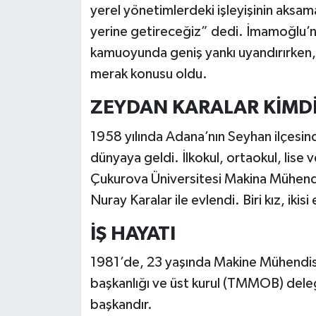
yerel yönetimlerdeki işleyişinin aks
yerine getireceğiz” dedi. İmamoğlu’nun
kamuoyunda geniş yankı uyandırırken, 
merak konusu oldu.
ZEYDAN KARALAR KİMD
1958 yılında Adana’nın Seyhan ilçesind
dünyaya geldi. İlkokul, ortaokul, lise
Çukurova Üniversitesi Makina Mühend
Nuray Karalar ile evlendi. Biri kız, iki
İŞ HAYATI
1981’de, 23 yaşında Makine Mühendisle
başkanlığı ve üst kurul (TMMOB) deleg
başkandır.