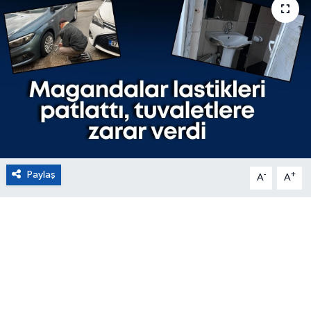
Eğitim
Sağlık
Magazin
Turizm
Çevre
Paylaş
-
+
A
A
Kültür ve Sanat
Sivil Toplum
Tarım
Bilim ve Teknoloji