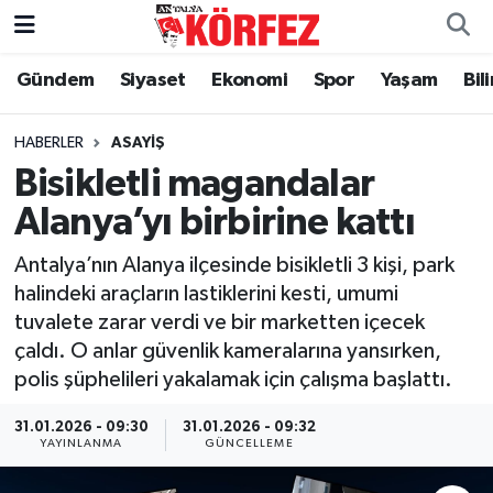
Gündem
Siyaset
Ekonomi
Spor
Yaşam
Bil
Gündem
Nöbetçi Eczaneler
Siyaset
Hava Durumu
HABERLER
ASAYIŞ
Bisikletli magandalar
Yerel Yönetim
Trafik Durumu
Alanya’yı birbirine kattı
Ekonomi
Süper Lig Puan Durumu ve Fikstür
Antalya’nın Alanya ilçesinde bisikletli 3 kişi, park
halindeki araçların lastiklerini kesti, umumi
Spor
Tüm Manşetler
tuvalete zarar verdi ve bir marketten içecek
çaldı. O anlar güvenlik kameralarına yansırken,
Yaşam
Son Dakika Haberleri
polis şüphelileri yakalamak için çalışma başlattı.
Asayiş
Haber Arşivi
31.01.2026 - 09:30
31.01.2026 - 09:32
YAYINLANMA
GÜNCELLEME
Dünya