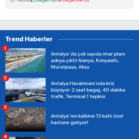
Yanıtla
Beğen (
4
)
Beğenme (
0
)
Trend Haberler
1
Antalya'da çok sayıda imar planı
askıya çıktı! Alanya, Konyaaltı,
Muratpaşa, Aksu
2
Antalya Havalimanı’nda kriz
büyüyor: 2 saat bagaj, 40 dakika
trafik, Terminal 1 tepkisi
3
Antalya'nın kalbine 15 katlı özel
hastane geliyor!
4