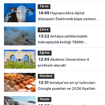
Tarım
14:05
Hayvancılıkta dijital
dönüşüm: Elektronik küpe sistemi
başladı
Çevre
13:22
Antalya sahillerindeki
mikroplastik kirliliği TBMM
gündeminde!
Eğitim
12:55
Akdeniz Üniversitesi 4
profesör alacak!
Gündem
12:31
Antalya’nın en iyi tatlıcıları:
Google puanları ve 2026 fiyatları
Yaşam