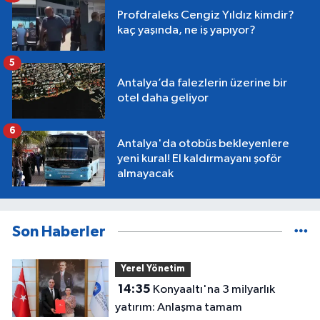
Profdraleks Cengiz Yıldız kimdir?
kaç yaşında, ne iş yapıyor?
5
Antalya’da falezlerin üzerine bir
otel daha geliyor
6
Antalya'da otobüs bekleyenlere
yeni kural! El kaldırmayanı şoför
almayacak
Son Haberler
Yerel Yönetim
14:35
Konyaaltı'na 3 milyarlık
yatırım: Anlaşma tamam