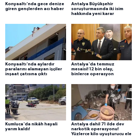
Konyaaltı'nda gece denize
Antalya Büyükşehir
giren gençlerden acı haber
soruşturmasında iki isim
hakkında yeni karar
Konyaaltı'nda aylardır
Antalya'da temmuz
paralarını alamayan işçiler
mesaisi! 12 bin olay,
inşaat çatısına çıktı
binlerce operasyon
Kumluca'da nikâh hayali
Antalya dahil 71 ilde dev
yarım kaldı!
narkotik operasyonu!
Yüzlerce kilo uyuşturucu ele