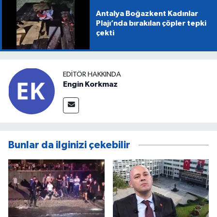
Antalya Boğazkent Kadınlar
Plajı’nda bırakılan çöpler tepki
çekti
EDITÖR HAKKINDA
Engin Korkmaz
Bunlar da ilginizi çekebilir