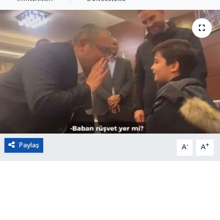
Eğitim
Sağlık
Magazin
Turizm
Çevre
Kültür ve Sanat
Paylaş
-
+
A
A
Sivil Toplum
Tarım
Bilim ve Teknoloji