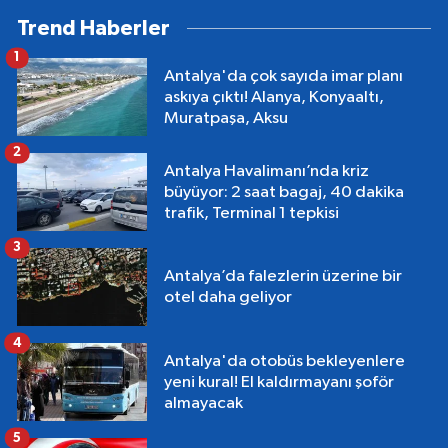
Trend Haberler
1
Antalya'da çok sayıda imar planı
askıya çıktı! Alanya, Konyaaltı,
Muratpaşa, Aksu
2
Antalya Havalimanı’nda kriz
büyüyor: 2 saat bagaj, 40 dakika
trafik, Terminal 1 tepkisi
3
Antalya’da falezlerin üzerine bir
otel daha geliyor
4
Antalya'da otobüs bekleyenlere
yeni kural! El kaldırmayanı şoför
almayacak
5