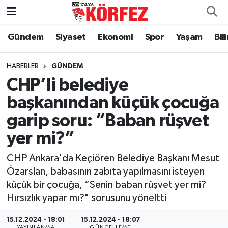
Gündem
Siyaset
Ekonomi
Spor
Yaşam
Bil
Gündem
Nöbetçi Eczaneler
Siyaset
Hava Durumu
HABERLER
GÜNDEM
CHP’li belediye
Yerel Yönetim
Trafik Durumu
başkanından küçük çocuğa
garip soru: “Baban rüşvet
Ekonomi
Süper Lig Puan Durumu ve Fikstür
yer mi?”
Spor
Tüm Manşetler
CHP Ankara'da Keçiören Belediye Başkanı Mesut
Yaşam
Son Dakika Haberleri
Özarslan, babasının zabıta yapılmasını isteyen
küçük bir çocuğa, “Senin baban rüşvet yer mi?
Asayiş
Haber Arşivi
Hırsızlık yapar mı?" sorusunu yöneltti
Dünya
15.12.2024 - 18:01
15.12.2024 - 18:07
YAYINLANMA
GÜNCELLEME