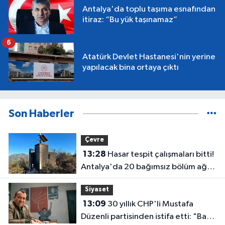
Antalya'da toplu taşıma esnafından
itiraz: “Bu yük taşınamaz”
6
Atatürk Devlet Hastanesi'nin yerine
yapılacak bina ortaya çıktı
Son Haberler
Çevre
13:28
Hasar tespit çalışmaları bitti!
Antalya'da 20 bağımsız bölüm ağır
hasar gördü
Siyaset
13:09
30 yıllık CHP'li Mustafa
Düzenli partisinden istifa etti: "Bazı