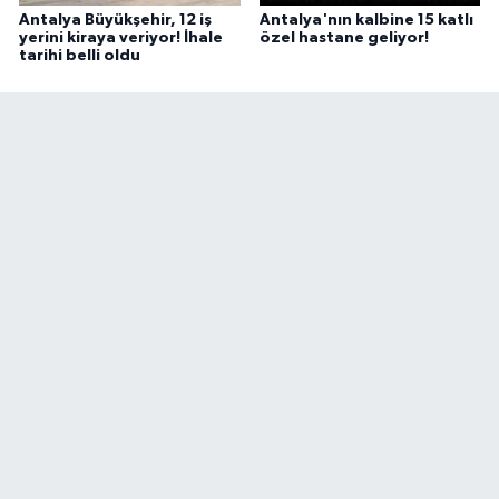
Antalya Büyükşehir, 12 iş
Antalya'nın kalbine 15 katlı
yerini kiraya veriyor! İhale
özel hastane geliyor!
tarihi belli oldu