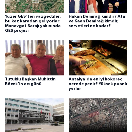
Yüzer GES'ten vazgeçtiler,
Hakan Demirağ kimdir? Ata
bu kez karadan geliyorlar:
ve Kaan Demirağ kimdir,
Manavgat Barajı yakınında
servetleri ne kadar?
GES projesi
Tutuklu Başkan Muhittin
Antalya'da en iyi kokoreç
Böcek'in acı günü
nerede yenir? Yüksek puanlı
yerler