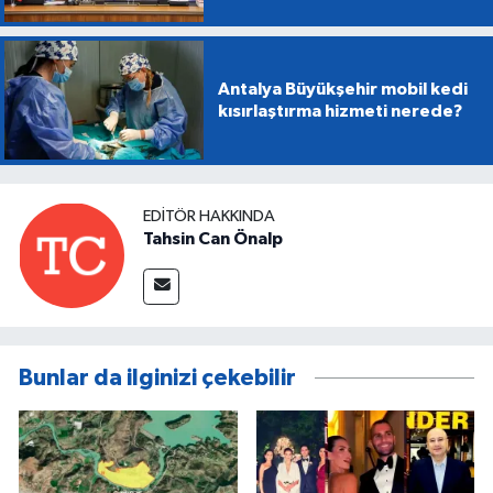
Antalya Büyükşehir mobil kedi
kısırlaştırma hizmeti nerede?
EDITÖR HAKKINDA
Tahsin Can Önalp
Bunlar da ilginizi çekebilir