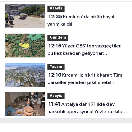
vedalar vicdandan doğar"
Asayiş
12:35
Kumluca'da nikâh hayali
yarım kaldı!
Gündem
12:15
Yüzer GES'ten vazgeçtiler,
bu kez karadan geliyorlar:
Manavgat Barajı yakınında GES
Yaşam
projesi
12:10
Kırcami için kritik karar: Tüm
parseller yeniden şekillenebilir
Asayiş
11:41
Antalya dahil 71 ilde dev
narkotik operasyonu! Yüzlerce kilo
uyuşturucu ele geçirildi