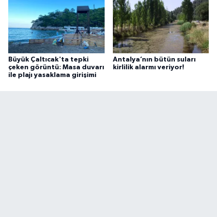
Büyük Çaltıcak'ta tepki
Antalya’nın bütün suları
çeken görüntü: Masa duvarı
kirlilik alarmı veriyor!
ile plajı yasaklama girişimi