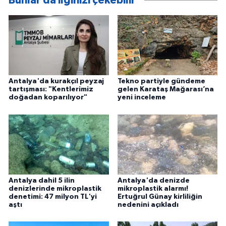
Bunlar da ilginizi çekebilir
Antalya'da kurakçıl peyzaj
Tekno partiyle gündeme
tartışması: "Kentlerimiz
gelen Karataş Mağarası’na
doğadan koparılıyor"
yeni inceleme
Antalya dahil 5 ilin
Antalya'da denizde
denizlerinde mikroplastik
mikroplastik alarmı!
denetimi: 47 milyon TL'yi
Ertuğrul Günay kirliliğin
aştı
nedenini açıkladı