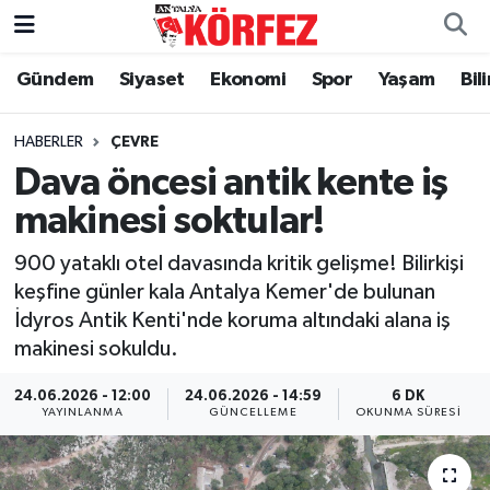
Gündem
Siyaset
Ekonomi
Spor
Yaşam
Bil
Gündem
Nöbetçi Eczaneler
Siyaset
Hava Durumu
HABERLER
ÇEVRE
Dava öncesi antik kente iş
Yerel Yönetim
Trafik Durumu
makinesi soktular!
Ekonomi
Süper Lig Puan Durumu ve Fikstür
900 yataklı otel davasında kritik gelişme! Bilirkişi
keşfine günler kala Antalya Kemer'de bulunan
Spor
Tüm Manşetler
İdyros Antik Kenti'nde koruma altındaki alana iş
makinesi sokuldu.
Yaşam
Son Dakika Haberleri
24.06.2026 - 12:00
24.06.2026 - 14:59
6 DK
YAYINLANMA
GÜNCELLEME
OKUNMA SÜRESI
Asayiş
Haber Arşivi
Dünya