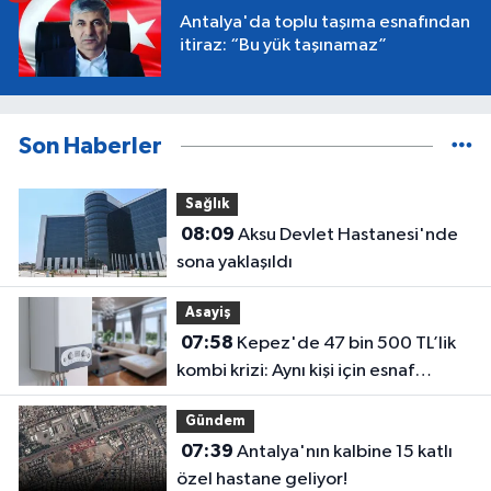
Antalya'da toplu taşıma esnafından
itiraz: “Bu yük taşınamaz”
Son Haberler
Sağlık
08:09
Aksu Devlet Hastanesi'nde
sona yaklaşıldı
Asayiş
07:58
Kepez'de 47 bin 500 TL’lik
kombi krizi: Aynı kişi için esnaf
birbirini uyarıyor
Gündem
07:39
Antalya'nın kalbine 15 katlı
özel hastane geliyor!