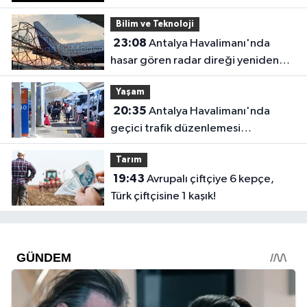
Bilim ve Teknoloji
23:08
Antalya Havalimanı'nda
hasar gören radar direği yeniden
hizmette
Yaşam
20:35
Antalya Havalimanı'nda
geçici trafik düzenlemesi
uygulanacak! Yolculara uyarı
Tarım
19:43
Avrupalı çiftçiye 6 kepçe,
Türk çiftçisine 1 kaşık!