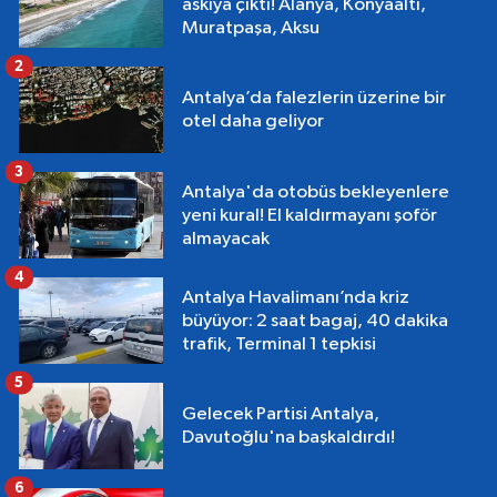
askıya çıktı! Alanya, Konyaaltı,
Muratpaşa, Aksu
2
Antalya’da falezlerin üzerine bir
otel daha geliyor
3
Antalya'da otobüs bekleyenlere
yeni kural! El kaldırmayanı şoför
almayacak
4
Antalya Havalimanı’nda kriz
büyüyor: 2 saat bagaj, 40 dakika
trafik, Terminal 1 tepkisi
5
Gelecek Partisi Antalya,
Davutoğlu'na başkaldırdı!
6