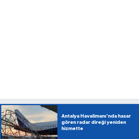
Antalya Havalimanı'nda hasar
gören radar direği yeniden
hizmette