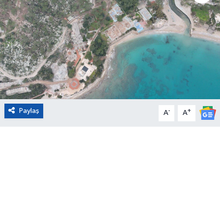
Eğitim
Sağlık
Magazin
Turizm
Paylaş
-
+
A
A
Çevre
Kültür ve Sanat
Sivil Toplum
Tarım
Bilim ve Teknoloji