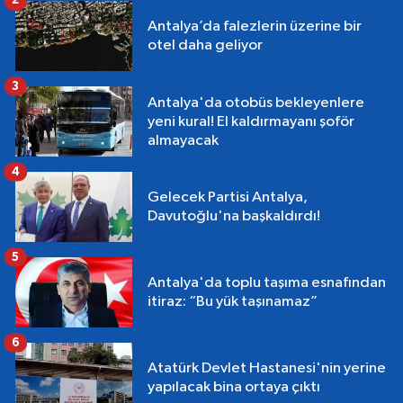
2
Antalya’da falezlerin üzerine bir
otel daha geliyor
3
Antalya'da otobüs bekleyenlere
yeni kural! El kaldırmayanı şoför
almayacak
4
Gelecek Partisi Antalya,
Davutoğlu'na başkaldırdı!
5
Antalya'da toplu taşıma esnafından
itiraz: “Bu yük taşınamaz”
6
Atatürk Devlet Hastanesi'nin yerine
yapılacak bina ortaya çıktı