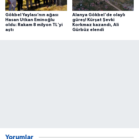
Gökbel Yaylası’nın ağası
Alanya Gökbel'de olaylı
Hasan Utkan Eminoğlu
güreş! Kürşat Şevki
oldu: Rakam 8 milyon TL'yi
Korkmaz kazandı, Ali
aştı
Gürbüz elendi
Yorumlar