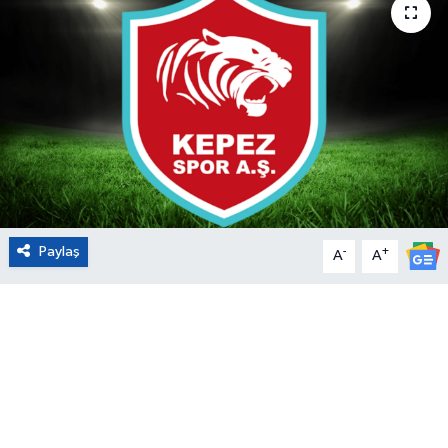
Eğitim
Sağlık
Magazin
Turizm
Çevre
Paylaş
-
+
A
A
Kültür ve Sanat
Sivil Toplum
Tarım
Bilim ve Teknoloji