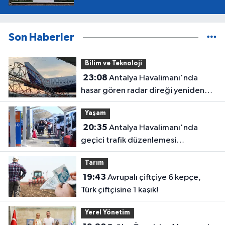
Son Haberler
Bilim ve Teknoloji
23:08
Antalya Havalimanı'nda
hasar gören radar direği yeniden
hizmette
Yaşam
20:35
Antalya Havalimanı'nda
geçici trafik düzenlemesi
uygulanacak! Yolculara uyarı
Tarım
19:43
Avrupalı çiftçiye 6 kepçe,
Türk çiftçisine 1 kaşık!
Yerel Yönetim