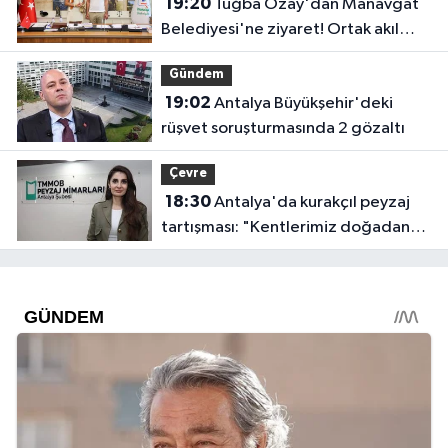
19:20
Tuğba Özay'dan Manavgat
Belediyesi'ne ziyaret! Ortak akıl
sürecine destek verdi
Gündem
19:02
Antalya Büyükşehir'deki
rüşvet soruşturmasında 2 gözaltı
Çevre
18:30
Antalya'da kurakçıl peyzaj
tartışması: "Kentlerimiz doğadan
koparılıyor"