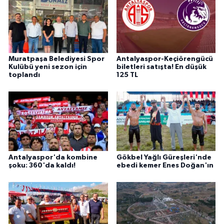
Muratpaşa Belediyesi Spor
Antalyaspor-Keçiörengücü
Kulübü yeni sezon için
biletleri satışta! En düşük
toplandı
125 TL
Antalyaspor'da kombine
Gökbel Yağlı Güreşleri'nde
şoku: 360'da kaldı!
ebedi kemer Enes Doğan'ın