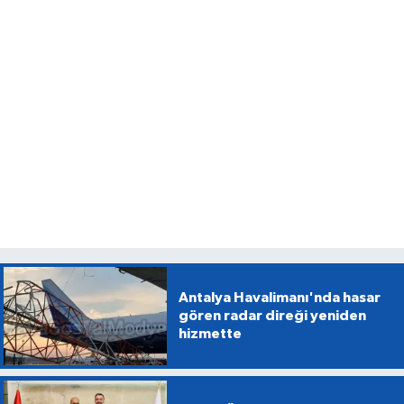
Antalya Havalimanı'nda hasar
gören radar direği yeniden
hizmette