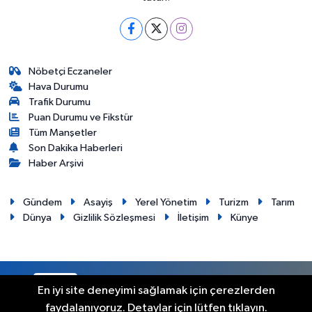
Nöbetçi Eczaneler
Hava Durumu
Trafik Durumu
Puan Durumu ve Fikstür
Tüm Manşetler
Son Dakika Haberleri
Haber Arşivi
Gündem
Asayiş
Yerel Yönetim
Turizm
Tarım
Dünya
Gizlilik Sözleşmesi
İletişim
Künye
RSS
Copyright © 2012. Her hakkı saklıdır.
En iyi site deneyimi sağlamak için çerezlerden
faydalanıyoruz. Detaylar için lütfen tıklayın.