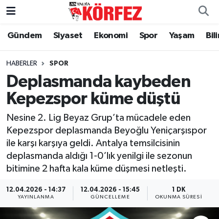
Gündem
Siyaset
Ekonomi
Spor
Yaşam
Bil
Gündem
Nöbetçi Eczaneler
Siyaset
Hava Durumu
HABERLER
SPOR
Deplasmanda kaybeden
Yerel Yönetim
Trafik Durumu
Kepezspor küme düştü
Ekonomi
Süper Lig Puan Durumu ve Fikstür
Nesine 2. Lig Beyaz Grup’ta mücadele eden
Kepezspor deplasmanda Beyoğlu Yeniçarşıspor
Spor
Tüm Manşetler
ile karşı karşıya geldi. Antalya temsilcisinin
deplasmanda aldığı 1-0’lık yenilgi ile sezonun
Yaşam
Son Dakika Haberleri
bitimine 2 hafta kala küme düşmesi netleşti.
Asayiş
Haber Arşivi
12.04.2026 - 14:37
12.04.2026 - 15:45
1 DK
YAYINLANMA
GÜNCELLEME
OKUNMA SÜRESI
Dünya