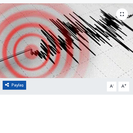
Eğitim
Sağlık
Magazin
Turizm
Çevre
Paylaş
-
+
Kültür ve Sanat
A
A
Sivil Toplum
Tarım
Bilim ve Teknoloji