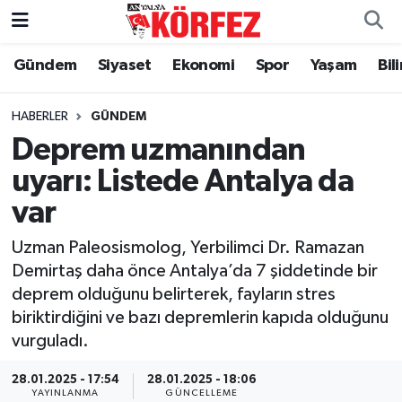
Gündem
Siyaset
Ekonomi
Spor
Yaşam
Bil
Gündem
Nöbetçi Eczaneler
Siyaset
Hava Durumu
HABERLER
GÜNDEM
Deprem uzmanından
Yerel Yönetim
Trafik Durumu
uyarı: Listede Antalya da
var
Ekonomi
Süper Lig Puan Durumu ve Fikstür
Uzman Paleosismolog, Yerbilimci Dr. Ramazan
Spor
Tüm Manşetler
Demirtaş daha önce Antalya’da 7 şiddetinde bir
deprem olduğunu belirterek, fayların stres
Yaşam
Son Dakika Haberleri
biriktirdiğini ve bazı depremlerin kapıda olduğunu
vurguladı.
Asayiş
Haber Arşivi
28.01.2025 - 17:54
28.01.2025 - 18:06
Dünya
YAYINLANMA
GÜNCELLEME