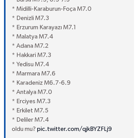
* Midilli-Karaburun-Foça M7.0
* Denizli M7.3
* Erzurum Karayazı M7.1
* Malatya M7.4
* Adana M7.2
* Hakkari M7.3
* Yedisu M7.4
* Marmara M7.6
* Karadeniz M6.7-6.9
* Antalya M7.0
* Erciyes M7.3
* Erkilet M7.5
* Deliler M7.4
oldu mu?
pic.twitter.com/qjkBYZFLj9