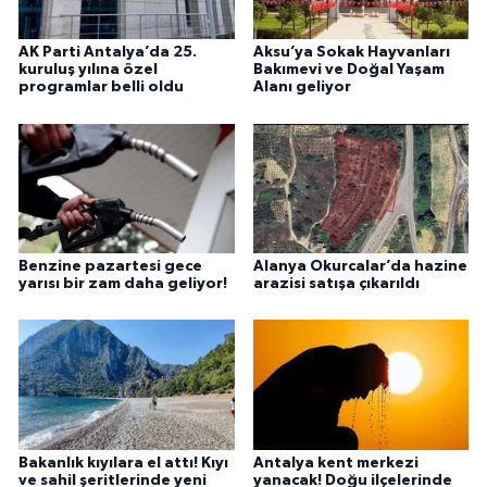
AK Parti Antalya’da 25.
Aksu’ya Sokak Hayvanları
kuruluş yılına özel
Bakımevi ve Doğal Yaşam
programlar belli oldu
Alanı geliyor
Benzine pazartesi gece
Alanya Okurcalar’da hazine
yarısı bir zam daha geliyor!
arazisi satışa çıkarıldı
Bakanlık kıyılara el attı! Kıyı
Antalya kent merkezi
ve sahil şeritlerinde yeni
yanacak! Doğu ilçelerinde