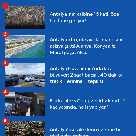
1
Antalya'nın kalbine 15 katlı özel
hastane geliyor!
2
Antalya'da çok sayıda imar planı
askıya çıktı! Alanya, Konyaaltı,
Muratpaşa, Aksu
3
Antalya Havalimanı’nda kriz
büyüyor: 2 saat bagaj, 40 dakika
trafik, Terminal 1 tepkisi
4
Profdraleks Cengiz Yıldız kimdir?
kaç yaşında, ne iş yapıyor?
5
Antalya’da falezlerin üzerine bir