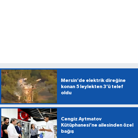
Mersin’de elektrik direğine
konan 5 leylekten 3’ü telef
oldu
Cengiz Aytmatov
Kütüphanesi’ne ailesinden özel
bağış