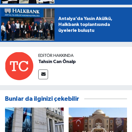
Antalya’da Yasin Akülkü,
Halkbank toplantısında
üyelerle buluştu
EDITÖR HAKKINDA
Tahsin Can Önalp
Bunlar da ilginizi çekebilir