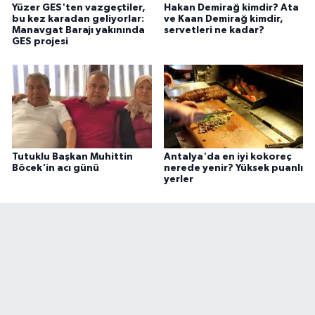
Yüzer GES'ten vazgeçtiler,
Hakan Demirağ kimdir? Ata
bu kez karadan geliyorlar:
ve Kaan Demirağ kimdir,
Manavgat Barajı yakınında
servetleri ne kadar?
GES projesi
Tutuklu Başkan Muhittin
Antalya'da en iyi kokoreç
Böcek'in acı günü
nerede yenir? Yüksek puanlı
yerler