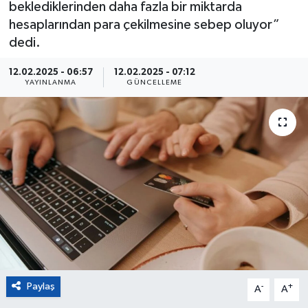
beklediklerinden daha fazla bir miktarda
hesaplarından para çekilmesine sebep oluyor”
Eğitim
dedi.
Sağlık
12.02.2025 - 06:57
12.02.2025 - 07:12
YAYINLANMA
GÜNCELLEME
Magazin
Turizm
Çevre
Kültür ve Sanat
Sivil Toplum
Tarım
Paylaş
-
+
A
A
Bilim ve Teknoloji