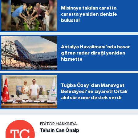
Misinaya takılan caretta
caretta yeniden denizle
buluştu!
Antalya Havalimanı'nda hasar
gören radar direği yeniden
hizmette
Tuğba Özay'dan Manavgat
Belediyesi'ne ziyaret! Ortak
akıl sürecine destek verdi
EDITÖR HAKKINDA
Tahsin Can Önalp