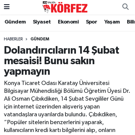
Gündem
Siyaset
Ekonomi
Spor
Yaşam
Bil
Gündem
Nöbetçi Eczaneler
Siyaset
Hava Durumu
HABERLER
GÜNDEM
Dolandırıcıların 14 Şubat
Yerel Yönetim
Trafik Durumu
mesaisi! Bunu sakın
yapmayın
Ekonomi
Süper Lig Puan Durumu ve Fikstür
Konya Ticaret Odası Karatay Üniversitesi
Spor
Tüm Manşetler
Bilgisayar Mühendisliği Bölümü Öğretim Üyesi Dr.
Ali Osman Çıbıkdiken, 14 Şubat Sevgililer Günü
Yaşam
Son Dakika Haberleri
için internet üzerinden alışveriş yapan
vatandaşlara uyarılarda bulundu. Çıbıkdiken,
Asayiş
Haber Arşivi
“Popüler sitelerin benzerlerini yaparak,
kullanıcıların kredi kartı bilgilerini alıp, onların
Dünya