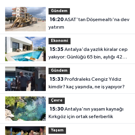
Gündem
16:20
ASAT'tan Döşemealtı'na dev
yatırım
Ekonomi
15:35
Antalya'da yazlık kiralar cep
yakıyor: Günlüğü 65 bin, aylığı 425
bin!
Gündem
15:33
Profdraleks Cengiz Yıldız
kimdir? kaç yaşında, ne iş yapıyor?
Çevre
15:30
Antalya'nın yaşam kaynağı
Kırkgöz için ortak seferberlik
Yaşam