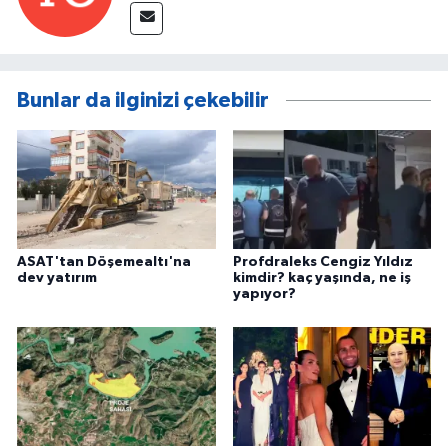
Bunlar da ilginizi çekebilir
ASAT'tan Döşemealtı'na
Profdraleks Cengiz Yıldız
dev yatırım
kimdir? kaç yaşında, ne iş
yapıyor?