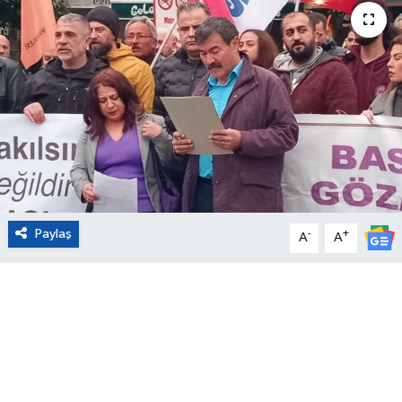
Eğitim
Sağlık
Magazin
Turizm
Çevre
Paylaş
-
+
A
A
Kültür ve Sanat
Sivil Toplum
Tarım
Bilim ve Teknoloji