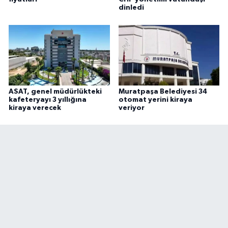
dinledi
ASAT, genel müdürlükteki
Muratpaşa Belediyesi 34
kafeteryayı 3 yıllığına
otomat yerini kiraya
kiraya verecek
veriyor