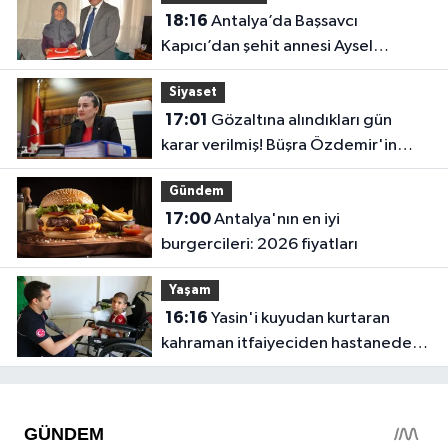
18:16
Antalya’da Başsavcı
Kapıcı’dan şehit annesi Aysel
Belen’e anlamlı ziyaret
Siyaset
17:01
Gözaltına alındıkları gün
karar verilmiş! Büşra Özdemir'in
oluru ortaya çıktı
Gündem
17:00
Antalya'nın en iyi
burgercileri: 2026 fiyatları
Yaşam
16:16
Yasin'i kuyudan kurtaran
kahraman itfaiyeciden hastanede
ziyaret