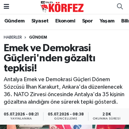
Gündem
Siyaset
Ekonomi
Spor
Yaşam
Bil
Gündem
Nöbetçi Eczaneler
Siyaset
Hava Durumu
HABERLER
GÜNDEM
Emek ve Demokrasi
Yerel Yönetim
Trafik Durumu
Güçleri'nden gözaltı
tepkisi!
Ekonomi
Süper Lig Puan Durumu ve Fikstür
Antalya Emek ve Demokrasi Güçleri Dönem
Spor
Tüm Manşetler
Sözcüsü İlhan Karakurt, Ankara'da düzenlenecek
36. NATO Zirvesi öncesinde Antalya'da 35 kişinin
Yaşam
Son Dakika Haberleri
gözaltına alındığını öne sürerek tepki gösterdi.
Asayiş
Haber Arşivi
05.07.2026 - 08:21
05.07.2026 - 08:38
2 DK
YAYINLANMA
GÜNCELLEME
OKUNMA SÜRESI
Dünya