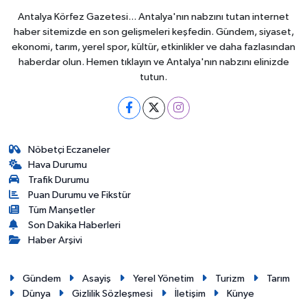
Antalya Körfez Gazetesi... Antalya'nın nabzını tutan internet
haber sitemizde en son gelişmeleri keşfedin. Gündem, siyaset,
ekonomi, tarım, yerel spor, kültür, etkinlikler ve daha fazlasından
haberdar olun. Hemen tıklayın ve Antalya'nın nabzını elinizde
tutun.
Nöbetçi Eczaneler
Hava Durumu
Trafik Durumu
Puan Durumu ve Fikstür
Tüm Manşetler
Son Dakika Haberleri
Haber Arşivi
Gündem
Asayiş
Yerel Yönetim
Turizm
Tarım
Dünya
Gizlilik Sözleşmesi
İletişim
Künye