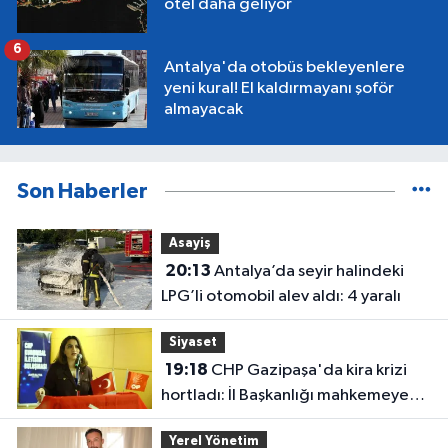
otel daha geliyor
6
Antalya'da otobüs bekleyenlere
yeni kural! El kaldırmayanı şoför
almayacak
Son Haberler
Asayiş
20:13
Antalya’da seyir halindeki
LPG’li otomobil alev aldı: 4 yaralı
Siyaset
19:18
CHP Gazipaşa'da kira krizi
hortladı: İl Başkanlığı mahkemeye
gitti
Yerel Yönetim