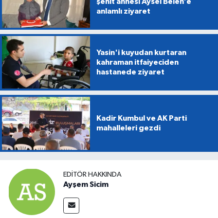
şehit annesi Aysel Belen’e
anlamlı ziyaret
Yasin'i kuyudan kurtaran
kahraman itfaiyeciden
hastanede ziyaret
Kadir Kumbul ve AK Parti
mahalleleri gezdi
EDITÖR HAKKINDA
Ayşem Sicim