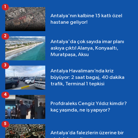
1
Antalya'nın kalbine 15 katlı özel
hastane geliyor!
2
Antalya'da çok sayıda imar planı
askıya çıktı! Alanya, Konyaaltı,
Muratpaşa, Aksu
3
Antalya Havalimanı’nda kriz
büyüyor: 2 saat bagaj, 40 dakika
trafik, Terminal 1 tepkisi
4
Profdraleks Cengiz Yıldız kimdir?
kaç yaşında, ne iş yapıyor?
5
Antalya’da falezlerin üzerine bir