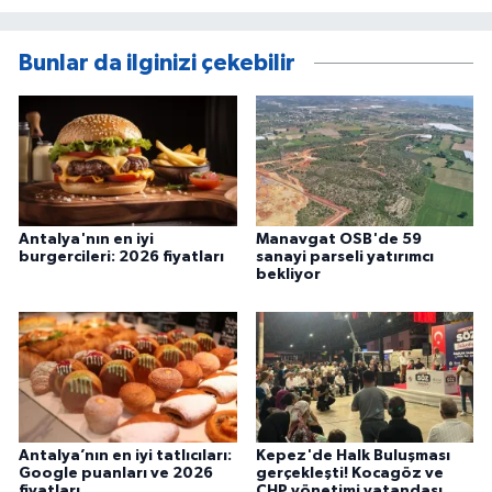
Bunlar da ilginizi çekebilir
Antalya'nın en iyi
Manavgat OSB'de 59
burgercileri: 2026 fiyatları
sanayi parseli yatırımcı
bekliyor
Antalya’nın en iyi tatlıcıları:
Kepez'de Halk Buluşması
Google puanları ve 2026
gerçekleşti! Kocagöz ve
fiyatları
CHP yönetimi vatandaşı