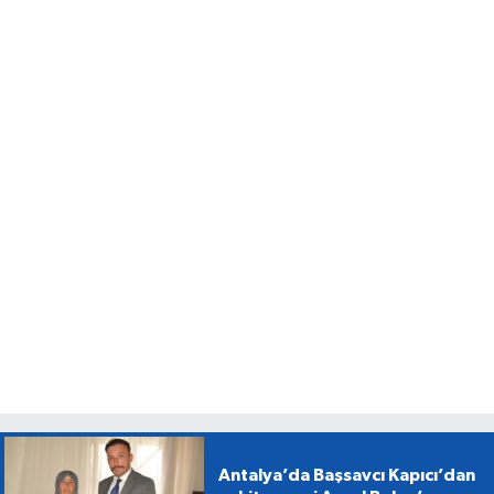
Antalya’da Başsavcı Kapıcı’dan