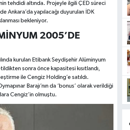
in tehdidi altında. Projeyle ilgili ÇED süreci
de Ankara’da yapılacağı duyurulan İDK
ıklanması bekleniyor.
ÜMİNYUM 2005’DE
ılında kurulan Etibank Seydişehir Alüminyum
letildikten sonra önce kapasitesi kısıtlandı,
eştirme ile Cengiz Holding’e satıldı.
apınar Barajı’nın da ‘bonus’ olarak verildiği
ara Cengiz’in olmuştu.