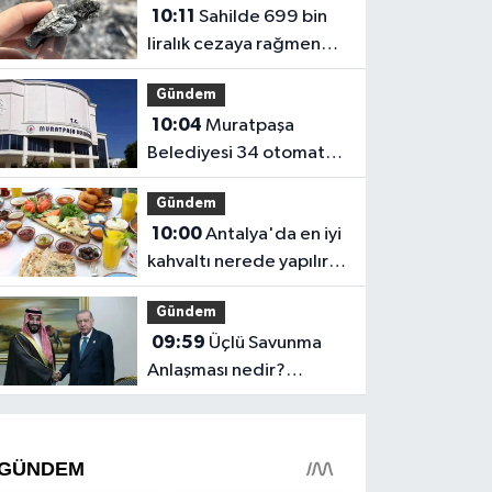
10:11
Sahilde 699 bin
liralık cezaya rağmen
ateş yaktılar, caretta
Gündem
yavrusu öldü
10:04
Muratpaşa
Belediyesi 34 otomat
yerini kiraya veriyor
Gündem
10:00
Antalya'da en iyi
kahvaltı nerede yapılır?
Serpme kahvaltı fiyatları
Gündem
09:59
Üçlü Savunma
Anlaşması nedir?
Maddeleri ne,
imzalanırsa ne olur?