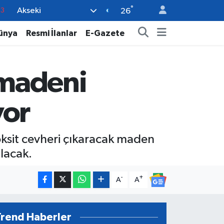
°
Akseki
16
26
02
ünya
Resmi İlanlar
E-Gazete
07
5
 madeni
0
63
yor
oksit cevheri çıkaracak maden
ılacak.
-
+
A
A
Trend Haberler