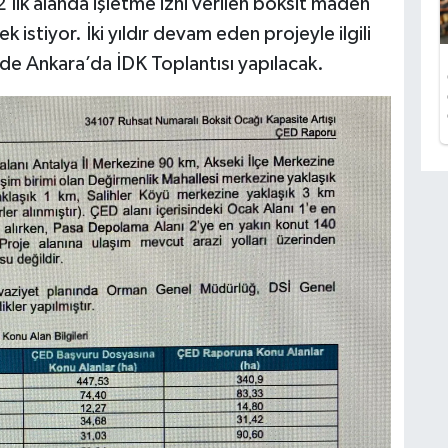
’lik alanda işletme izni verilen boksit maden
k istiyor. İki yıldır devam eden projeyle ilgili
de Ankara’da İDK Toplantısı yapılacak.