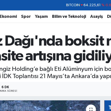
DOLAR
47,7143
%0.
EURO
55,0317
%-0.
Ekonomi
Spor
Yaşam
Bilim ve Teknoloji
Asayiş
D
STERLİN
64,2463
%0.
GRAM ALTIN
6510.40
%0.4
 Dağı'nda boksit
BİST100
13.799
%7
BITCOIN
64.225,61
%-0.
ite artışına gidili
engiz Holding’e bağlı Eti Alüminyum için b
ili İDK Toplantısı 21 Mayıs’ta Ankara’da yap
6 DK
NMA SÜRESI