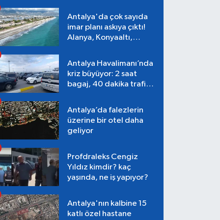
Antalya'da çok sayıda
imar planı askıya çıktı!
Alanya, Konyaaltı,
Muratpaşa, Aksu
Antalya Havalimanı’nda
kriz büyüyor: 2 saat
bagaj, 40 dakika trafik,
Terminal 1 tepkisi
Antalya’da falezlerin
üzerine bir otel daha
geliyor
Profdraleks Cengiz
Yıldız kimdir? kaç
yaşında, ne iş yapıyor?
Antalya'nın kalbine 15
katlı özel hastane