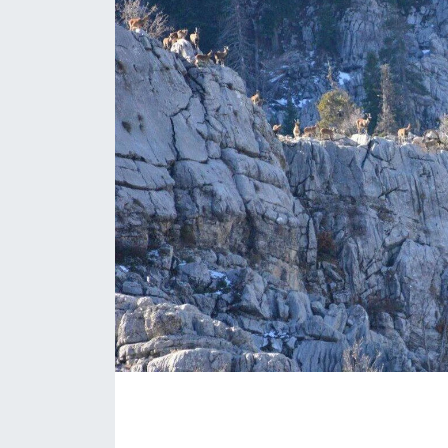
Eğitim
Sağlık
Magazin
Turizm
Çevre
Kültür ve Sanat
Sivil Toplum
Tarım
Bilim ve Teknoloji