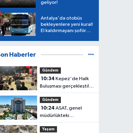
geliyor!
Antalya'da otobüs
bekleyenlere yeni kural!
El kaldırmayanı şoför
almayacak
Son Haberler
Gündem
10:34
Kepez'de Halk
Buluşması gerçekleşti!
Kocagöz ve CHP
Gündem
yönetimi vatandaşı
10:24
ASAT, genel
dinledi
müdürlükteki
kafeteryayı 3 yıllığına
Yaşam
kiraya verecek