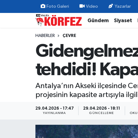
Foto Galeri
Video
Yazarlar
Gündem
Siyaset
Gündem
Nöbetçi Eczaneler
HABERLER
ÇEVRE
Siyaset
Hava Durumu
Gidengelmez
Yerel Yönetim
Trafik Durumu
tehdidi! Kapas
Ekonomi
Süper Lig Puan Durumu ve Fikstür
Antalya’nın Akseki ilçesinde C
Spor
Tüm Manşetler
projesinin kapasite artışıyla ilg
Yaşam
Son Dakika Haberleri
29.04.2026 - 17:47
29.04.2026 - 18:11
YAYINLANMA
GÜNCELLEME
OKU
Asayiş
Haber Arşivi
Dünya