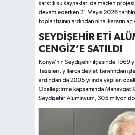
karstik su kaynakları da maden projesin
devam ederken 21 Mayıs 2026 tarihin
toplantısının ardından nihai kararın aç
SEYDİŞEHİR ETİ AL
CENGİZ’E SATILDI
Konya’nın Seydişehir ilçesinde 1969 y
Tesisleri, yıllarca devlet tarafından iş
ardından da 2005 yılında yapılan özell
Özelleştirme kapsamında Manavgat Oym
Seydişehir Alüminyum, 305 milyon dol