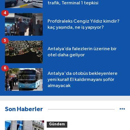
trafik, Terminal 1 tepkisi
4
Profdraleks Cengiz Yıldız kimdir?
kaç yaşında, ne iş yapıyor?
5
Antalya’da falezlerin üzerine bir
otel daha geliyor
6
Antalya'da otobüs bekleyenlere
yeni kural! El kaldırmayanı şoför
almayacak
Son Haberler
Gündem