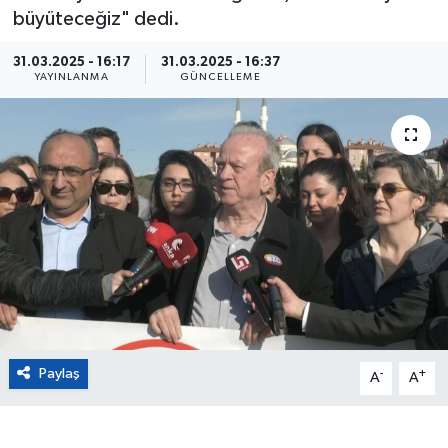
büyüteceğiz" dedi.
Eğitim
31.03.2025 - 16:17
31.03.2025 - 16:37
YAYINLANMA
GÜNCELLEME
Sağlık
Magazin
Turizm
Çevre
Kültür ve Sanat
Sivil Toplum
Paylaş
-
+
A
A
Tarım
Bilim ve Teknoloji