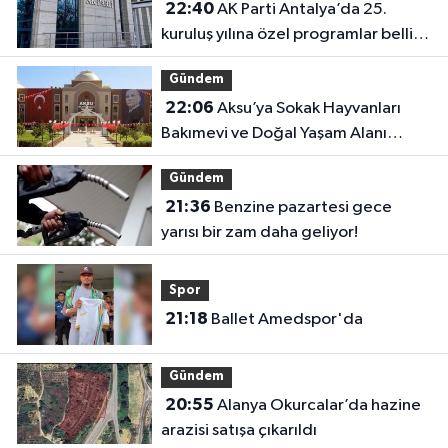
22:40
AK Parti Antalya’da 25.
kuruluş yılına özel programlar belli
oldu
Gündem
22:06
Aksu’ya Sokak Hayvanları
Bakımevi ve Doğal Yaşam Alanı
geliyor
Gündem
21:36
Benzine pazartesi gece
yarısı bir zam daha geliyor!
Spor
21:18
Ballet Amedspor'da
Gündem
20:55
Alanya Okurcalar’da hazine
arazisi satışa çıkarıldı