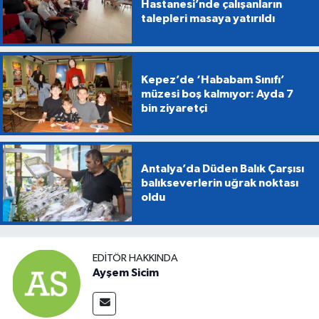
Hastanesi’nde çalışanların
talepleri masaya yatırıldı
Kepez’de ‘Hababam Sınıfı’
müzesi boş kalmıyor: Ayda 7
bin ziyaretçi
Antalya’da Düden Balık Çarşısı
balıkseverlerin uğrak noktası
oldu
EDITÖR HAKKINDA
Ayşem Sicim