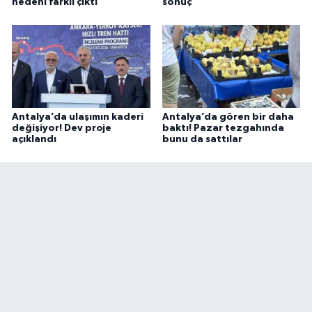
nedeni farklı çıktı
sonuç
Antalya’da ulaşımın kaderi
Antalya’da gören bir daha
değişiyor! Dev proje
baktı! Pazar tezgahında
açıklandı
bunu da sattılar