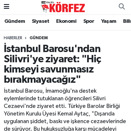
Gündem
Siyaset
Ekonomi
Spor
Yaşam
Bil
Gündem
Nöbetçi Eczaneler
Siyaset
Hava Durumu
HABERLER
GÜNDEM
İstanbul Barosu'ndan
Yerel Yönetim
Trafik Durumu
Silivri'ye ziyaret: "Hiç
kimseyi savunmasız
Ekonomi
Süper Lig Puan Durumu ve Fikstür
bırakmayacağız"
Spor
Tüm Manşetler
İstanbul Barosu, İmamoğlu'na destek
Yaşam
Son Dakika Haberleri
eylemlerinde tutuklanan öğrencileri Silivri
Cezaevi'nde ziyaret etti. Türkiye Barolar Birliği
Asayiş
Haber Arşivi
Yönetim Kurulu Üyesi Kemal Aytaç, "Dışarıda
uygulanan şiddet, baskı ve işkence cezaevlerinde
Dünya
de sürüyor. Bu hukuksuzluğa karşı mücadeleyi