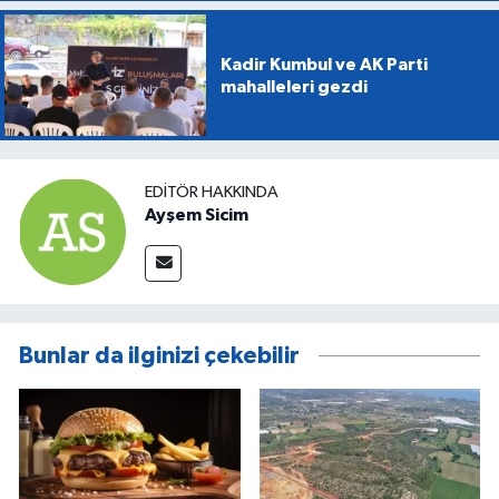
Kadir Kumbul ve AK Parti
mahalleleri gezdi
EDITÖR HAKKINDA
Ayşem Sicim
Bunlar da ilginizi çekebilir