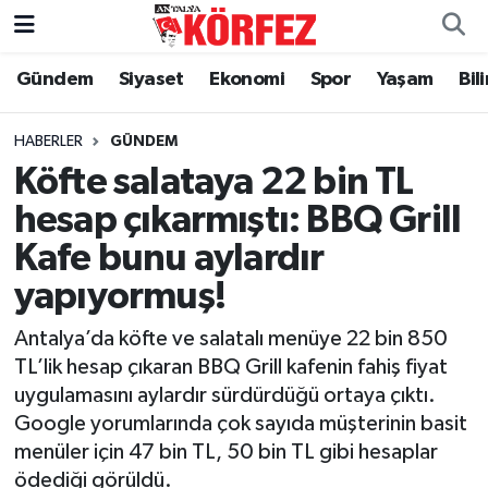
Gündem
Siyaset
Ekonomi
Spor
Yaşam
Bil
Gündem
Nöbetçi Eczaneler
Siyaset
Hava Durumu
HABERLER
GÜNDEM
Köfte salataya 22 bin TL
Yerel Yönetim
Trafik Durumu
hesap çıkarmıştı: BBQ Grill
Kafe bunu aylardır
Ekonomi
Süper Lig Puan Durumu ve Fikstür
yapıyormuş!
Spor
Tüm Manşetler
Antalya’da köfte ve salatalı menüye 22 bin 850
Yaşam
Son Dakika Haberleri
TL’lik hesap çıkaran BBQ Grill kafenin fahiş fiyat
uygulamasını aylardır sürdürdüğü ortaya çıktı.
Asayiş
Haber Arşivi
Google yorumlarında çok sayıda müşterinin basit
menüler için 47 bin TL, 50 bin TL gibi hesaplar
Dünya
ödediği görüldü.