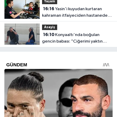
Yaşam
16:16
Yasin'i kuyudan kurtaran
kahraman itfaiyeciden hastanede
ziyaret
Asayiş
16:10
Konyaaltı'nda boğulan
gencin babası: "Ciğerimi yaktın
babam"