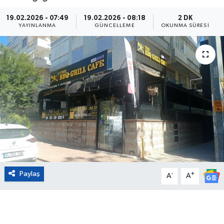
Eğitim
19.02.2026 - 07:49
19.02.2026 - 08:18
2 DK
YAYINLANMA
GÜNCELLEME
OKUNMA SÜRESI
Sağlık
Magazin
Turizm
Çevre
Kültür ve Sanat
Sivil Toplum
Paylaş
-
+
A
A
Tarım
Bilim ve Teknoloji