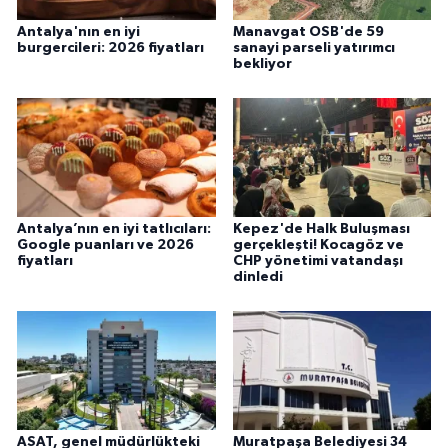
Antalya'nın en iyi
Manavgat OSB'de 59
burgercileri: 2026 fiyatları
sanayi parseli yatırımcı
bekliyor
Antalya’nın en iyi tatlıcıları:
Kepez'de Halk Buluşması
Google puanları ve 2026
gerçekleşti! Kocagöz ve
fiyatları
CHP yönetimi vatandaşı
dinledi
ASAT, genel müdürlükteki
Muratpaşa Belediyesi 34