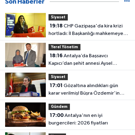
Son Haberler
Siyaset
19:18
CHP Gazipaşa'da kira krizi
hortladı: İl Başkanlığı mahkemeye
gitti
Yerel Yönetim
18:16
Antalya’da Başsavcı
Kapıcı’dan şehit annesi Aysel
Belen’e anlamlı ziyaret
Siyaset
17:01
Gözaltına alındıkları gün
karar verilmiş! Büşra Özdemir'in
oluru ortaya çıktı
Gündem
17:00
Antalya'nın en iyi
burgercileri: 2026 fiyatları