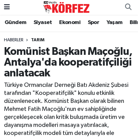
Gündem
Siyaset
Ekonomi
Spor
Yaşam
Bil
Gündem
Nöbetçi Eczaneler
Siyaset
Hava Durumu
HABERLER
TARIM
Komünist Başkan Maçoğlu,
Yerel Yönetim
Trafik Durumu
Antalya'da kooperatifçiliği
anlatacak
Ekonomi
Süper Lig Puan Durumu ve Fikstür
Türkiye Ormancılar Derneği Batı Akdeniz Şubesi
Spor
Tüm Manşetler
tarafından "Kooperatifçilik" konulu etkinlik
düzenlenecek. Komünist Başkan olarak bilinen
Yaşam
Son Dakika Haberleri
Mehmet Fatih Maçoğlu'nun ev sahipliğinde
gerçekleşecek olan kritik buluşmada üretim ve
Asayiş
Haber Arşivi
dayanışma modelleri masaya yatırılacak,
kooperatifçilik modeli tüm detaylarıyla ele
Dünya