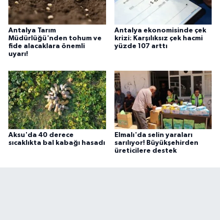
Antalya Tarım
Antalya ekonomisinde çek
Müdürlüğü'nden tohum ve
krizi: Karşılıksız çek hacmi
fide alacaklara önemli
yüzde 107 arttı
uyarı!
Aksu'da 40 derece
Elmalı'da selin yaraları
sıcaklıkta bal kabağı hasadı
sarılıyor! Büyükşehirden
üreticilere destek