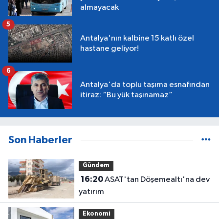
almayacak
5
Antalya'nın kalbine 15 katlı özel
hastane geliyor!
6
Antalya'da toplu taşıma esnafından
itiraz: “Bu yük taşınamaz”
Son Haberler
Gündem
16:20
ASAT'tan Döşemealtı'na dev
yatırım
Ekonomi