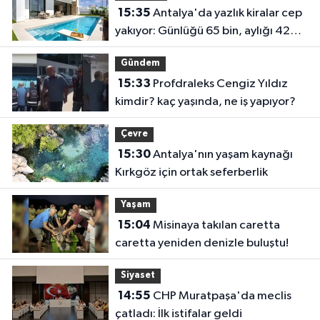
15:35
Antalya'da yazlık kiralar cep
yakıyor: Günlüğü 65 bin, aylığı 425
bin!
Gündem
15:33
Profdraleks Cengiz Yıldız
kimdir? kaç yaşında, ne iş yapıyor?
Çevre
15:30
Antalya'nın yaşam kaynağı
Kırkgöz için ortak seferberlik
Yaşam
15:04
Misinaya takılan caretta
caretta yeniden denizle buluştu!
Siyaset
14:55
CHP Muratpaşa'da meclis
çatladı: İlk istifalar geldi