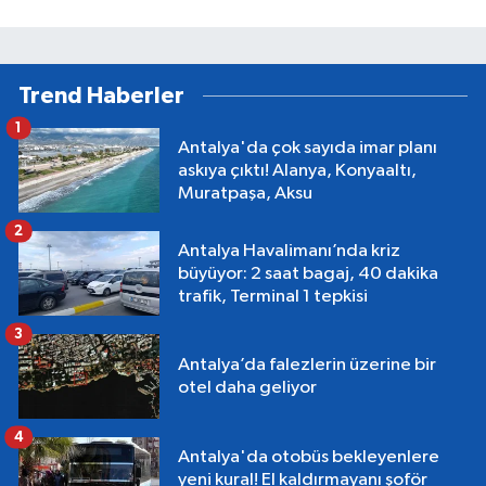
Trend Haberler
1
Antalya'da çok sayıda imar planı
askıya çıktı! Alanya, Konyaaltı,
Muratpaşa, Aksu
2
Antalya Havalimanı’nda kriz
büyüyor: 2 saat bagaj, 40 dakika
trafik, Terminal 1 tepkisi
3
Antalya’da falezlerin üzerine bir
otel daha geliyor
4
Antalya'da otobüs bekleyenlere
yeni kural! El kaldırmayanı şoför