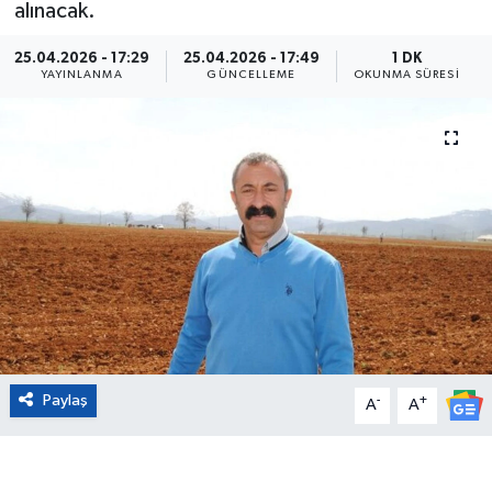
alınacak.
Eğitim
25.04.2026 - 17:29
25.04.2026 - 17:49
1 DK
YAYINLANMA
GÜNCELLEME
OKUNMA SÜRESI
Sağlık
Magazin
Turizm
Çevre
Kültür ve Sanat
Sivil Toplum
Paylaş
-
+
A
A
Tarım
Bilim ve Teknoloji