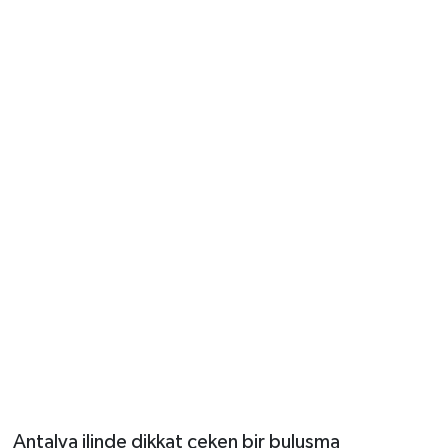
Güvenlik
Resmi İlanlar
Antalya ilinde dikkat çeken bir buluşma