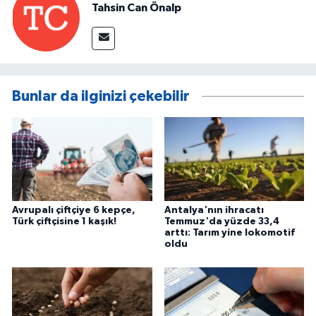
Tahsin Can Önalp
Bunlar da ilginizi çekebilir
Avrupalı çiftçiye 6 kepçe,
Antalya'nın ihracatı
Türk çiftçisine 1 kaşık!
Temmuz'da yüzde 33,4
arttı: Tarım yine lokomotif
oldu