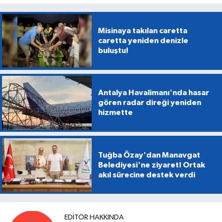
Misinaya takılan caretta
caretta yeniden denizle
buluştu!
Antalya Havalimanı'nda hasar
gören radar direği yeniden
hizmette
Tuğba Özay'dan Manavgat
Belediyesi'ne ziyaret! Ortak
akıl sürecine destek verdi
EDITÖR HAKKINDA