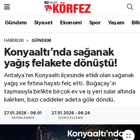
Gündem
Siyaset
Ekonomi
Spor
Yaşam
Bil
Gündem
Nöbetçi Eczaneler
Siyaset
Hava Durumu
HABERLER
GÜNDEM
Konyaaltı’nda sağanak
Yerel Yönetim
Trafik Durumu
yağış felakete dönüştü!
Ekonomi
Süper Lig Puan Durumu ve Fikstür
Antalya’nın Konyaaltı ilçesinde etkili olan sağanak
yağış ve fırtına hayatı felç etti. Boğaçay’ın
Spor
Tüm Manşetler
taşmasıyla birlikte birçok ev ve iş yeri sular altında
kalırken, bazı caddeler adeta göle döndü.
Yaşam
Son Dakika Haberleri
27.01.2026 - 06:01
27.01.2026 - 06:24
YAYINLANMA
GÜNCELLEME
Asayiş
Haber Arşivi
Dünya