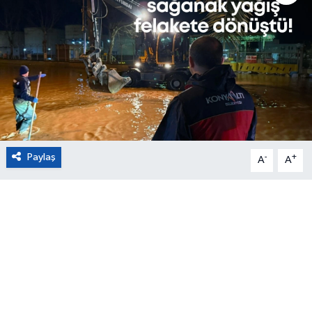
Eğitim
Sağlık
Magazin
Turizm
Paylaş
-
+
A
A
Çevre
Kültür ve Sanat
Sivil Toplum
Tarım
Bilim ve Teknoloji