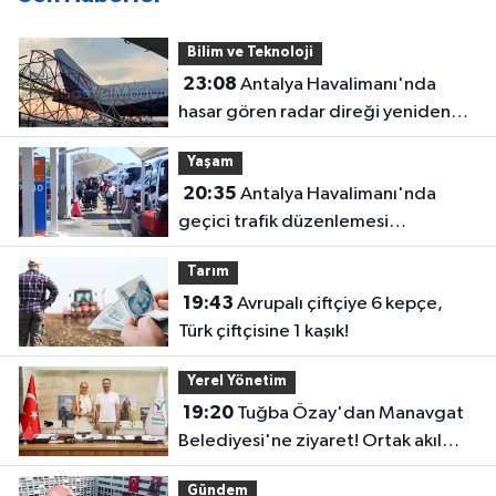
Bilim ve Teknoloji
23:08
Antalya Havalimanı'nda
hasar gören radar direği yeniden
hizmette
Yaşam
20:35
Antalya Havalimanı'nda
geçici trafik düzenlemesi
uygulanacak! Yolculara uyarı
Tarım
19:43
Avrupalı çiftçiye 6 kepçe,
Türk çiftçisine 1 kaşık!
Yerel Yönetim
19:20
Tuğba Özay'dan Manavgat
Belediyesi'ne ziyaret! Ortak akıl
sürecine destek verdi
Gündem