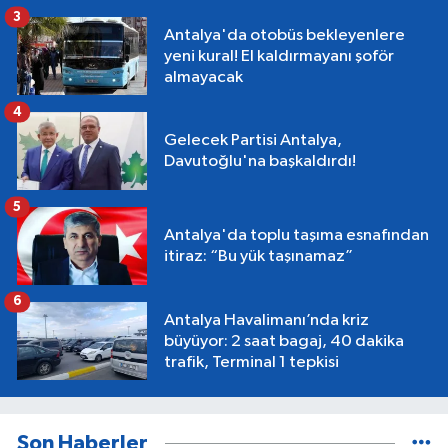
3
Antalya'da otobüs bekleyenlere
yeni kural! El kaldırmayanı şoför
almayacak
4
Gelecek Partisi Antalya,
Davutoğlu'na başkaldırdı!
5
Antalya'da toplu taşıma esnafından
itiraz: “Bu yük taşınamaz”
6
Antalya Havalimanı’nda kriz
büyüyor: 2 saat bagaj, 40 dakika
trafik, Terminal 1 tepkisi
Son Haberler