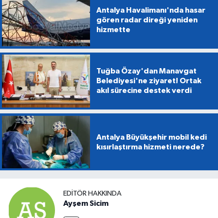
Antalya Havalimanı'nda hasar
gören radar direği yeniden
hizmette
Tuğba Özay'dan Manavgat
Belediyesi'ne ziyaret! Ortak
akıl sürecine destek verdi
Antalya Büyükşehir mobil kedi
kısırlaştırma hizmeti nerede?
EDITÖR HAKKINDA
Ayşem Sicim