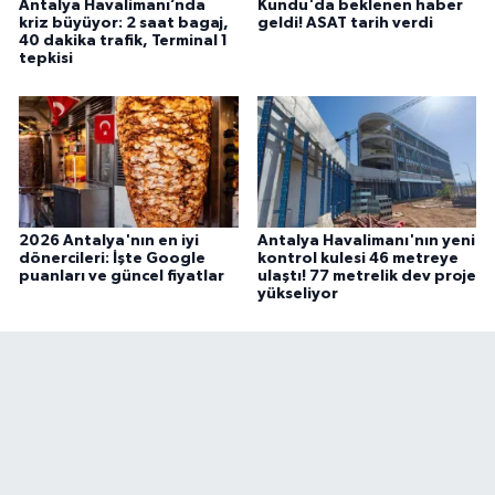
Antalya Havalimanı’nda
Kundu'da beklenen haber
kriz büyüyor: 2 saat bagaj,
geldi! ASAT tarih verdi
40 dakika trafik, Terminal 1
tepkisi
2026 Antalya'nın en iyi
Antalya Havalimanı'nın yeni
dönercileri: İşte Google
kontrol kulesi 46 metreye
puanları ve güncel fiyatlar
ulaştı! 77 metrelik dev proje
yükseliyor