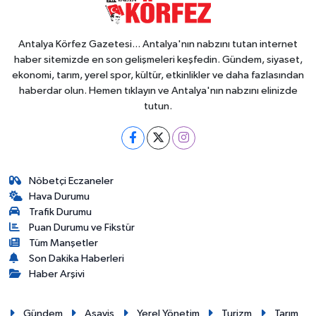
Antalya Körfez Gazetesi... Antalya'nın nabzını tutan internet
haber sitemizde en son gelişmeleri keşfedin. Gündem, siyaset,
ekonomi, tarım, yerel spor, kültür, etkinlikler ve daha fazlasından
haberdar olun. Hemen tıklayın ve Antalya'nın nabzını elinizde
tutun.
Nöbetçi Eczaneler
Hava Durumu
Trafik Durumu
Puan Durumu ve Fikstür
Tüm Manşetler
Son Dakika Haberleri
Haber Arşivi
Gündem
Asayiş
Yerel Yönetim
Turizm
Tarım