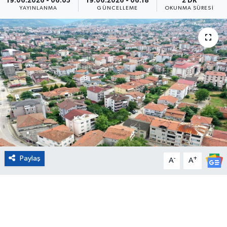
19.06.2026 - 06:05
19.06.2026 - 06:18
2 DK
YAYINLANMA
GÜNCELLEME
OKUNMA SÜRESI
Eğitim
Sağlık
Magazin
Turizm
Çevre
Kültür ve Sanat
Paylaş
-
+
A
A
Sivil Toplum
Tarım
Bilim ve Teknoloji