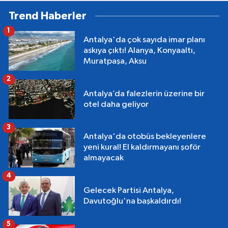
Trend Haberler
1
Antalya'da çok sayıda imar planı
askıya çıktı! Alanya, Konyaaltı,
Muratpaşa, Aksu
2
Antalya’da falezlerin üzerine bir
otel daha geliyor
3
Antalya'da otobüs bekleyenlere
yeni kural! El kaldırmayanı şoför
almayacak
4
Gelecek Partisi Antalya,
Davutoğlu'na başkaldırdı!
5