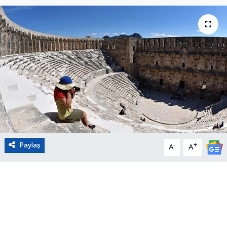
Eğitim
Sağlık
Magazin
Turizm
Çevre
Paylaş
-
+
Kültür ve Sanat
A
A
Sivil Toplum
Tarım
Bilim ve Teknoloji