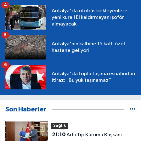
4
Antalya'da otobüs bekleyenlere
yeni kural! El kaldırmayanı şoför
almayacak
5
Antalya'nın kalbine 15 katlı özel
hastane geliyor!
6
Antalya'da toplu taşıma esnafından
itiraz: “Bu yük taşınamaz”
Son Haberler
Sağlık
21:10
Adli Tıp Kurumu Başkanı