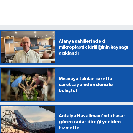
Alanya sahillerindeki
mikroplastik kirliliğinin kaynağı
açıklandı
Misinaya takılan caretta
caretta yeniden denizle
buluştu!
Antalya Havalimanı'nda hasar
gören radar direği yeniden
hizmette