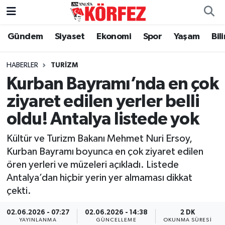
Gündem
Siyaset
Ekonomi
Spor
Yaşam
Bil
Gündem
Nöbetçi Eczaneler
Siyaset
Hava Durumu
HABERLER
TURIZM
Kurban Bayramı’nda en çok
Yerel Yönetim
Trafik Durumu
ziyaret edilen yerler belli
oldu! Antalya listede yok
Ekonomi
Süper Lig Puan Durumu ve Fikstür
Kültür ve Turizm Bakanı Mehmet Nuri Ersoy,
Spor
Tüm Manşetler
Kurban Bayramı boyunca en çok ziyaret edilen
ören yerleri ve müzeleri açıkladı. Listede
Yaşam
Son Dakika Haberleri
Antalya’dan hiçbir yerin yer almaması dikkat
çekti.
Asayiş
Haber Arşivi
02.06.2026 - 07:27
02.06.2026 - 14:38
2 DK
Dünya
YAYINLANMA
GÜNCELLEME
OKUNMA SÜRESI