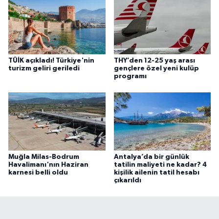
TÜİK açıkladı! Türkiye'nin
THY’den 12-25 yaş arası
turizm geliri geriledi
gençlere özel yeni kulüp
programı
Muğla Milas-Bodrum
Antalya’da bir günlük
Havalimanı'nın Haziran
tatilin maliyeti ne kadar? 4
karnesi belli oldu
kişilik ailenin tatil hesabı
çıkarıldı