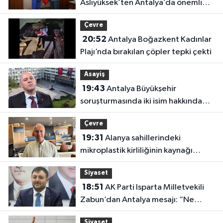
Aslıyüksek’ten Antalya’da önemli
ziyaret
Çevre
20:52
Antalya Boğazkent Kadınlar
Plajı’nda bırakılan çöpler tepki çekti
Asayiş
19:43
Antalya Büyükşehir
soruşturmasında iki isim hakkında
yeni karar
Çevre
19:31
Alanya sahillerindeki
mikroplastik kirliliğinin kaynağı
açıklandı
Siyaset
18:51
AK Parti Isparta Milletvekili
Zabun’dan Antalya mesajı: “Ne
dediysek o”
Siyaset