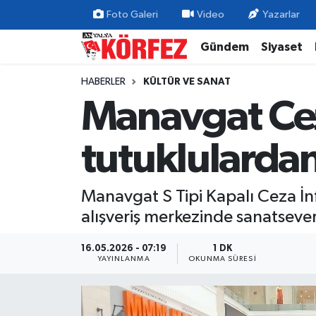
Foto Galeri
Video
Yazarlar
Gündem
Siyaset
Gündem
Nöbetçi Eczaneler
HABERLER
KÜLTÜR VE SANAT
Siyaset
Hava Durumu
Manavgat Ce
Yerel Yönetim
Trafik Durumu
tutuklulardan
Ekonomi
Süper Lig Puan Durumu ve Fikstür
Manavgat S Tipi Kapalı Ceza İn
Spor
Tüm Manşetler
alışveriş merkezinde sanatseverl
Yaşam
Son Dakika Haberleri
16.05.2026 - 07:19
1 DK
YAYINLANMA
OKUNMA SÜRESI
Asayiş
Haber Arşivi
Dünya