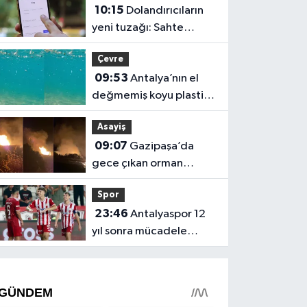
10:15
Dolandırıcıların
yeni tuzağı: Sahte
tebligatla e-Devlet
Çevre
şifrelerini çalıyorlar
09:53
Antalya’nın el
değmemiş koyu plastik
çöplüğüne döndü!
Asayiş
09:07
Gazipaşa’da
gece çıkan orman
yangını söndürüldü, D-
Spor
400 trafiğe açıldı
23:46
Antalyaspor 12
yıl sonra mücadele
ettiği 1. Lig’e galibiyet
ile başladı