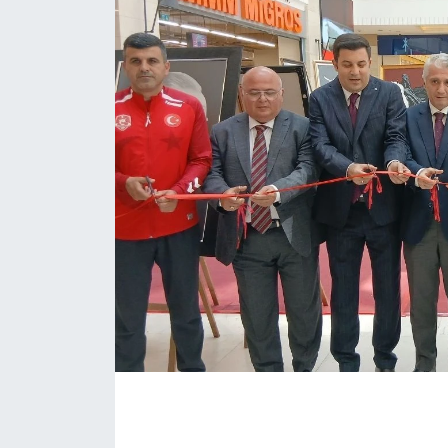
Eğitim
Sağlık
Magazin
Turizm
Çevre
Kültür ve Sanat
Sivil Toplum
Tarım
Bilim ve Teknoloji