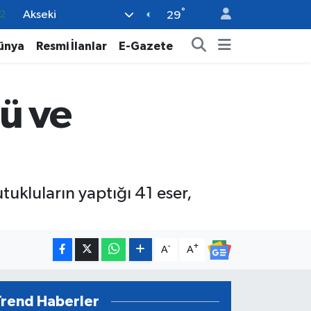
°
Akseki
7
29
7
ünya
Resmi İlanlar
E-Gazete
5
9
ü ve
9
2
ukluların yaptığı 41 eser,
-
+
A
A
Trend Haberler