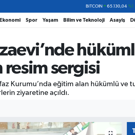
DOLAR
47,7106
%0.1
EURO
55,1652
%0.2
Ekonomi
Spor
Yaşam
Bilim ve Teknoloji
Asayiş
D
STERLİN
64,4046
%0.3
GRAM ALTIN
6648.99
%2.5
zaevi’nde hüküml
BİST100
13.773
%-1
BITCOIN
65.130,04
%1.
 resim sergisi
faz Kurumu’nda eğitim alan hükümlü ve tut
erin ziyaretine açıldı.