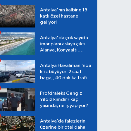
Antalya'nın kalbine 15
katlı özel hastane
geliyor!
Antalya'da çok sayıda
imar planı askıya çıktı!
Alanya, Konyaaltı,
Muratpaşa, Aksu
Antalya Havalimanı’nda
kriz büyüyor: 2 saat
bagaj, 40 dakika trafik,
Terminal 1 tepkisi
Profdraleks Cengiz
Yıldız kimdir? kaç
yaşında, ne iş yapıyor?
Antalya’da falezlerin
üzerine bir otel daha