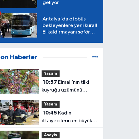
geliyor
Antalya'da otobüs
bekleyenlere yeni kural!
El kaldırmayanı şoför
almayacak
Son Haberler
Yaşam
10:57
Elmalı’nın tilki
kuyruğu üzümünü
mildiyö hastalığı vurdu
Yaşam
10:45
Kadın
itfaiyecilerin en büyük
mücadelesi: Önyargılar
Asayiş