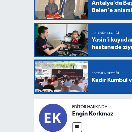
Antalya’da Baş
Belen’e anlaml
EDITÖRÜN SEÇTIĞI
Yasin'i kuyuda
hastanede ziy
EDITÖRÜN SEÇTIĞI
Kadir Kumbul v
EDITÖR HAKKINDA
Engin Korkmaz