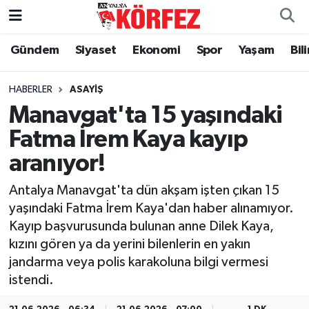
Gündem
Siyaset
Ekonomi
Spor
Yaşam
Bil
Gündem
Nöbetçi Eczaneler
Siyaset
Hava Durumu
HABERLER
ASAYIŞ
Manavgat'ta 15 yaşındaki
Yerel Yönetim
Trafik Durumu
Fatma İrem Kaya kayıp
aranıyor!
Ekonomi
Süper Lig Puan Durumu ve Fikstür
Antalya Manavgat'ta dün akşam işten çıkan 15
Spor
Tüm Manşetler
yaşındaki Fatma İrem Kaya'dan haber alınamıyor.
Kayıp başvurusunda bulunan anne Dilek Kaya,
Yaşam
Son Dakika Haberleri
kızını gören ya da yerini bilenlerin en yakın
jandarma veya polis karakoluna bilgi vermesi
Asayiş
Haber Arşivi
istendi.
Dünya