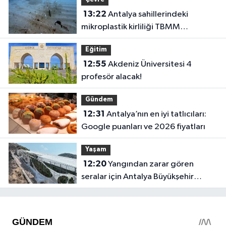
13:22
Antalya sahillerindeki
mikroplastik kirliliği TBMM
gündeminde!
Eğitim
12:55
Akdeniz Üniversitesi 4
profesör alacak!
Gündem
12:31
Antalya’nın en iyi tatlıcıları:
Google puanları ve 2026 fiyatları
Yaşam
12:20
Yangından zarar gören
seralar için Antalya Büyükşehir
harekete geçti