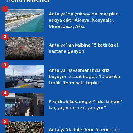
1
Antalya'da çok sayıda imar planı
askıya çıktı! Alanya, Konyaaltı,
Muratpaşa, Aksu
2
Antalya'nın kalbine 15 katlı özel
hastane geliyor!
3
Antalya Havalimanı’nda kriz
büyüyor: 2 saat bagaj, 40 dakika
trafik, Terminal 1 tepkisi
4
Profdraleks Cengiz Yıldız kimdir?
kaç yaşında, ne iş yapıyor?
5
Antalya’da falezlerin üzerine bir