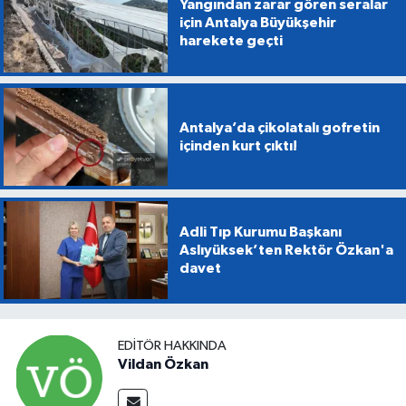
Yangından zarar gören seralar
için Antalya Büyükşehir
harekete geçti
Antalya’da çikolatalı gofretin
içinden kurt çıktı!
Adli Tıp Kurumu Başkanı
Aslıyüksek’ten Rektör Özkan'a
davet
EDITÖR HAKKINDA
Vildan Özkan