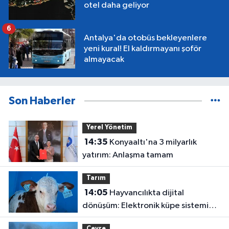
otel daha geliyor
6
Antalya'da otobüs bekleyenlere
yeni kural! El kaldırmayanı şoför
almayacak
Son Haberler
Yerel Yönetim
14:35
Konyaaltı'na 3 milyarlık
yatırım: Anlaşma tamam
Tarım
14:05
Hayvancılıkta dijital
dönüşüm: Elektronik küpe sistemi
başladı
Çevre