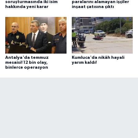
soruşturmasında iki isim
paralarını alamayan işçiler
hakkında yeni karar
inşaat çatısına çıktı
Antalya'da temmuz
Kumluca'da nikâh hayali
mesaisi! 12 bin olay,
yarım kaldı!
binlerce operasyon