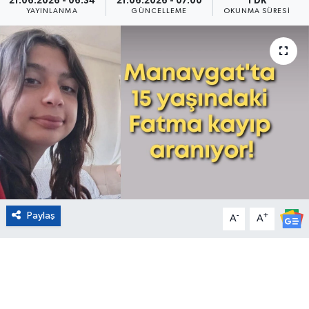
21.06.2026 - 06:34
21.06.2026 - 07:00
1 DK
YAYINLANMA
GÜNCELLEME
OKUNMA SÜRESI
Eğitim
Sağlık
Magazin
Turizm
Çevre
Kültür ve Sanat
Paylaş
-
+
A
A
Sivil Toplum
Tarım
Bilim ve Teknoloji