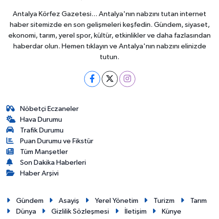
Antalya Körfez Gazetesi... Antalya'nın nabzını tutan internet
haber sitemizde en son gelişmeleri keşfedin. Gündem, siyaset,
ekonomi, tarım, yerel spor, kültür, etkinlikler ve daha fazlasından
haberdar olun. Hemen tıklayın ve Antalya'nın nabzını elinizde
tutun.
Nöbetçi Eczaneler
Hava Durumu
Trafik Durumu
Puan Durumu ve Fikstür
Tüm Manşetler
Son Dakika Haberleri
Haber Arşivi
Gündem
Asayiş
Yerel Yönetim
Turizm
Tarım
Dünya
Gizlilik Sözleşmesi
İletişim
Künye