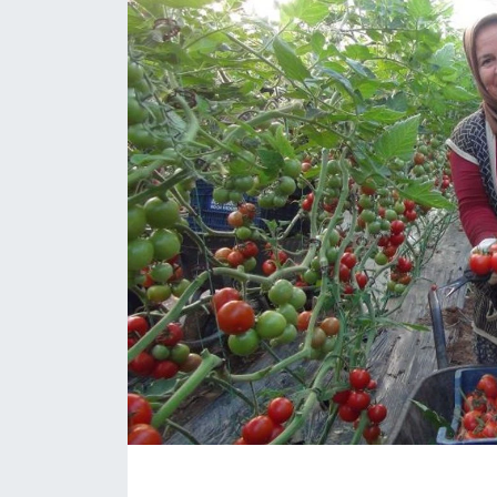
Eğitim
Sağlık
Magazin
Turizm
Çevre
Kültür ve Sanat
Sivil Toplum
Tarım
Bilim ve Teknoloji