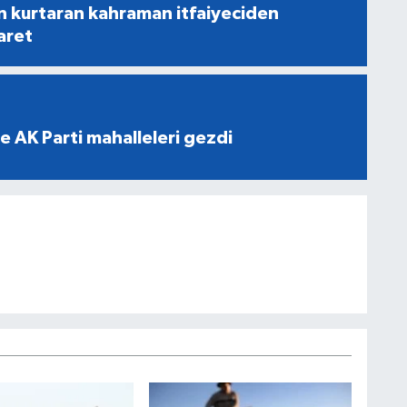
n kurtaran kahraman itfaiyeciden
aret
e AK Parti mahalleleri gezdi