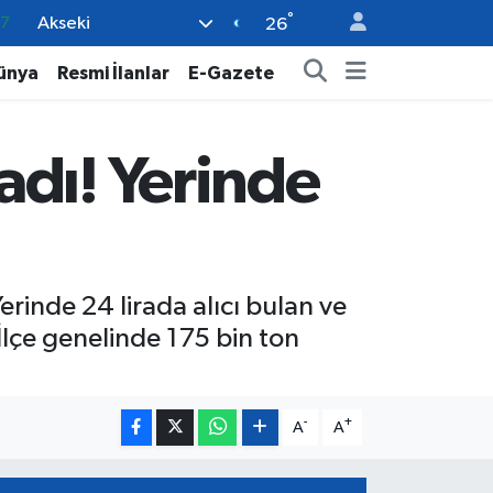
°
Akseki
18
26
32
ünya
Resmi İlanlar
E-Gazete
38
03
adı! Yerinde
14
87
Yerinde 24 lirada alıcı bulan ve
İlçe genelinde 175 bin ton
-
+
A
A