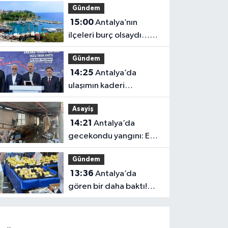
Gündem
15:00
Antalya’nın
ilçeleri burç olsaydı…
İşte ortaya çıkan sonuç
Gündem
14:25
Antalya’da
ulaşımın kaderi
değişiyor! Dev proje
Asayiş
açıklandı
14:21
Antalya’da
gecekondu yangını: Ev
kullanılamaz hale geldi
Gündem
13:36
Antalya’da
gören bir daha baktı!
Pazar tezgahında bunu
da sattılar