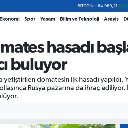
DOLAR
47,7436
%0.
EURO
55,2510
%0.
Ekonomi
Spor
Yaşam
Bilim ve Teknoloji
Asayiş
D
STERLİN
64,4811
%0.
GRAM ALTIN
6660.55
%0.
mates hasadı başl
BİST100
13.779
%-
BITCOIN
64.960,21
%0.
cı buluyor
a yetiştirilen domatesin ilk hasadı yapıldı. 
llaşınca Rusya pazarına da ihraç ediliyor. 
lüyor.