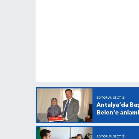
EDITÖRÜN SEÇTIĞI
Antalya’da Baş
Belen’e anlaml
EDITÖRÜN SEÇTIĞI