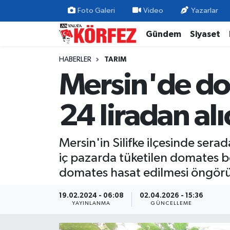
Foto Galeri
Video
Yazarlar
Gündem
Siyaset
Gündem
Nöbetçi Eczaneler
HABERLER
TARIM
Siyaset
Hava Durumu
Mersin'de do
Yerel Yönetim
Trafik Durumu
24 liradan alı
Ekonomi
Süper Lig Puan Durumu ve Fikstür
Mersin'in Silifke ilçesinde serad
Spor
Tüm Manşetler
iç pazarda tüketilen domates bo
Yaşam
Son Dakika Haberleri
domates hasat edilmesi öngörü
Asayiş
Haber Arşivi
19.02.2024 - 06:08
02.04.2026 - 15:36
YAYINLANMA
GÜNCELLEME
Dünya