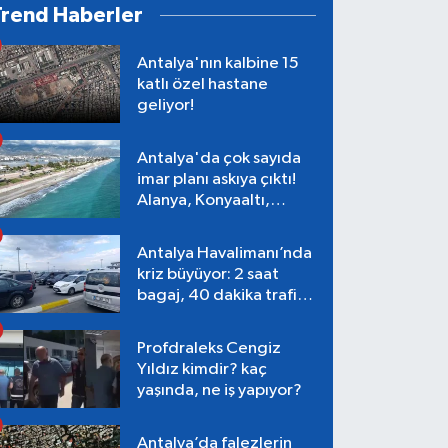
Trend Haberler
Antalya'nın kalbine 15
katlı özel hastane
geliyor!
Antalya'da çok sayıda
imar planı askıya çıktı!
Alanya, Konyaaltı,
Muratpaşa, Aksu
Antalya Havalimanı’nda
kriz büyüyor: 2 saat
bagaj, 40 dakika trafik,
Terminal 1 tepkisi
Profdraleks Cengiz
Yıldız kimdir? kaç
yaşında, ne iş yapıyor?
Antalya’da falezlerin