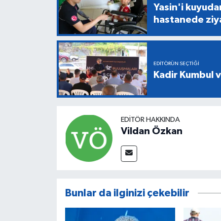
Yasin'i kuyuda
hastanede ziy
EDITÖRÜN SEÇTIĞI
Kadir Kumbul v
EDITÖR HAKKINDA
Vildan Özkan
Bunlar da ilginizi çekebilir