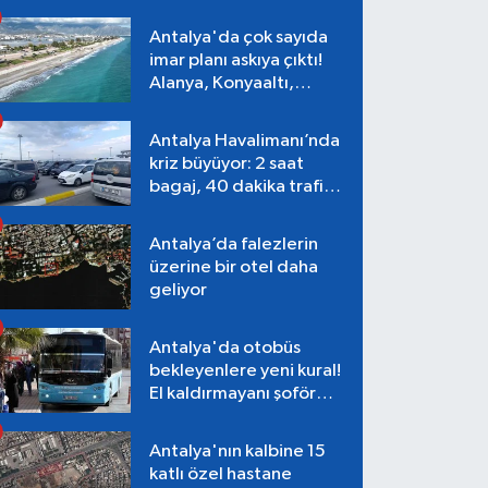
Antalya'da çok sayıda
imar planı askıya çıktı!
Alanya, Konyaaltı,
Muratpaşa, Aksu
Antalya Havalimanı’nda
kriz büyüyor: 2 saat
bagaj, 40 dakika trafik,
Terminal 1 tepkisi
Antalya’da falezlerin
üzerine bir otel daha
geliyor
Antalya'da otobüs
bekleyenlere yeni kural!
El kaldırmayanı şoför
almayacak
Antalya'nın kalbine 15
katlı özel hastane