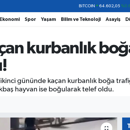
DOLAR
47,6006
%0.
Ekonomi
Spor
Yaşam
Bilim ve Teknoloji
Asayiş
D
EURO
55,0250
%0.
STERLİN
64,2398
%0
GRAM ALTIN
6513.94
%0.
an kurbanlık boğa
BİST100
13.768
%
ı!
nci gününde kaçan kurbanlık boğa trafiği ka
kbaş hayvan ise boğularak telef oldu.