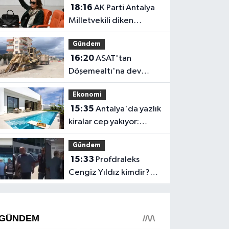
18:16
AK Parti Antalya
Milletvekili diken
üstünde!
Gündem
16:20
ASAT'tan
Döşemealtı'na dev
yatırım
Ekonomi
15:35
Antalya'da yazlık
kiralar cep yakıyor:
Günlüğü 65 bin, aylığı
Gündem
425 bin!
15:33
Profdraleks
Cengiz Yıldız kimdir?
kaç yaşında, ne iş
yapıyor?