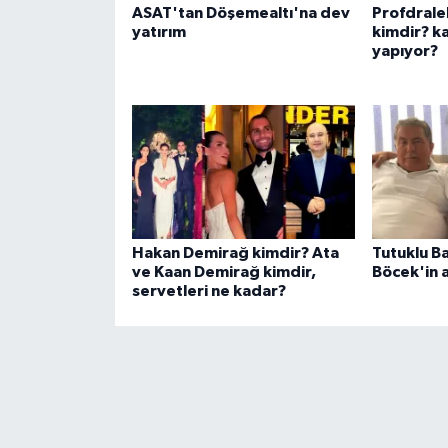
ASAT'tan Döşemealtı'na dev
Profdrale
yatırım
kimdir? ka
yapıyor?
Hakan Demirağ kimdir? Ata
Tutuklu B
ve Kaan Demirağ kimdir,
Böcek'in 
servetleri ne kadar?