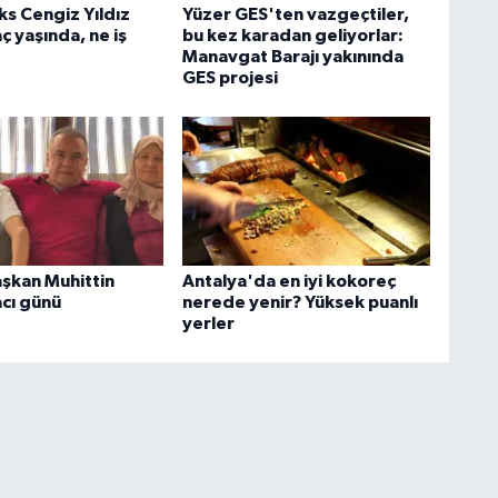
ks Cengiz Yıldız
Yüzer GES'ten vazgeçtiler,
ç yaşında, ne iş
bu kez karadan geliyorlar:
Manavgat Barajı yakınında
GES projesi
aşkan Muhittin
Antalya'da en iyi kokoreç
acı günü
nerede yenir? Yüksek puanlı
yerler