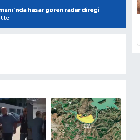
manı'nda hasar gören radar direği
tte