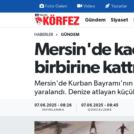
Foto Galeri
Video
Yazarlar
Gündem
Siyaset
Gündem
Nöbetçi Eczaneler
HABERLER
GÜNDEM
Siyaset
Hava Durumu
Mersin'de kaç
Yerel Yönetim
Trafik Durumu
birbirine katt
Ekonomi
Süper Lig Puan Durumu ve Fikstür
Mersin'de Kurban Bayramı'nın iki
Spor
Tüm Manşetler
yaralandı. Denize atlayan küçü
Yaşam
Son Dakika Haberleri
07.06.2025 - 08:26
07.06.2025 - 08:45
YAYINLANMA
GÜNCELLEME
Asayiş
Haber Arşivi
Dünya