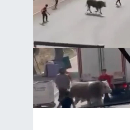
Eğitim
Sağlık
Magazin
Turizm
Çevre
Kültür ve Sanat
Sivil Toplum
Tarım
Bilim ve Teknoloji