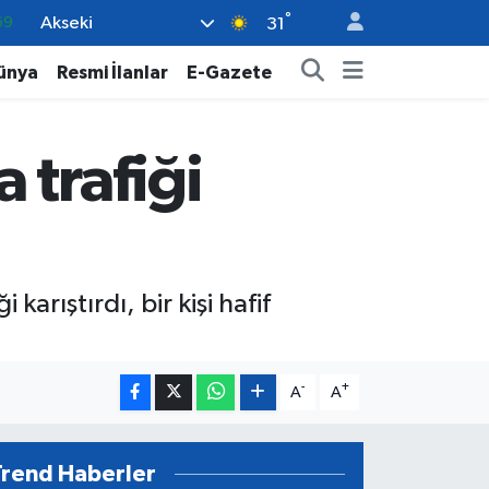
°
Akseki
31
06
ünya
Resmi İlanlar
E-Gazete
02
.2
32
 trafiği
48
rıştırdı, bir kişi hafif
-
+
A
A
Trend Haberler