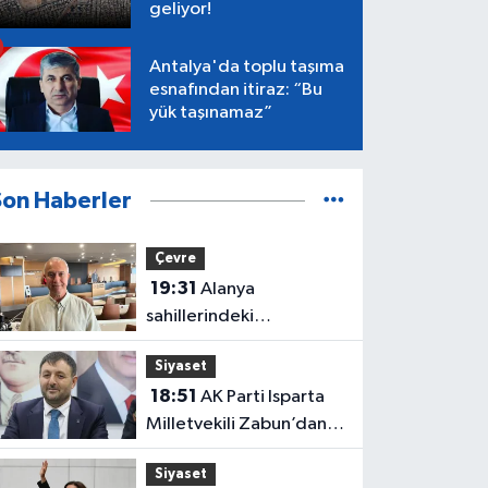
geliyor!
Antalya'da toplu taşıma
esnafından itiraz: “Bu
yük taşınamaz”
Son Haberler
Çevre
19:31
Alanya
sahillerindeki
mikroplastik kirliliğinin
Siyaset
kaynağı açıklandı
18:51
AK Parti Isparta
Milletvekili Zabun’dan
Antalya mesajı: “Ne
Siyaset
dediysek o”