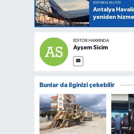
EDITÖRÜN SEÇTIĞI
Antalya Havali
yeniden hizme
EDITÖR HAKKINDA
Ayşem Sicim
Bunlar da ilginizi çekebilir