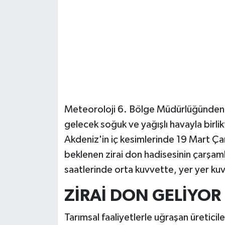
Güvenlik
Resmi İlanlar
Meteoroloji 6. Bölge Müdürlüğünden y
gelecek soğuk ve yağışlı havayla birlikt
Akdeniz'in iç kesimlerinde 19 Mart Ç
beklenen zirai don hadisesinin çarş
saatlerinde orta kuvvette, yer yer kuvv
ZİRAİ DON GELİYOR
Tarımsal faaliyetlerle uğraşan üreticil