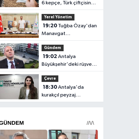
6 kepçe, Türk çiftçisine 1
kaşık!
Yerel Yönetim
19:20
Tuğba Özay'dan
Manavgat
Belediyesi'ne ziyaret!
Gündem
Ortak akıl sürecine
19:02
Antalya
destek verdi
Büyükşehir'deki rüşvet
soruşturmasında 2
Çevre
gözaltı
18:30
Antalya'da
kurakçıl peyzaj
tartışması: "Kentlerimiz
doğadan koparılıyor"