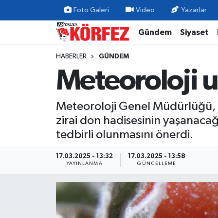
Foto Galeri
Video
Yazarlar
Gündem
Siyaset
Gündem
Nöbetçi Eczaneler
HABERLER
GÜNDEM
Siyaset
Hava Durumu
Meteoroloji u
Yerel Yönetim
Trafik Durumu
Meteoroloji Genel Müdürlüğü, 
Ekonomi
Süper Lig Puan Durumu ve Fikstür
zirai don hadisesinin yaşanaca
tedbirli olunmasını önerdi.
Spor
Tüm Manşetler
17.03.2025 - 13:32
17.03.2025 - 13:58
Yaşam
Son Dakika Haberleri
YAYINLANMA
GÜNCELLEME
Asayiş
Haber Arşivi
Dünya