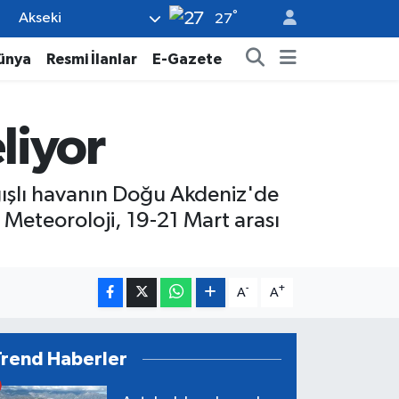
°
Akseki
27
ünya
Resmi İlanlar
E-Gazete
liyor
ışlı havanın Doğu Akdeniz'de
Meteoroloji, 19-21 Mart arası
-
+
A
A
Trend Haberler