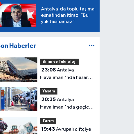
Antalya'da toplu taşıma
esnafından itiraz: “Bu
yük taşınamaz”
Son Haberler
Bilim ve Teknoloji
23:08
Antalya
Havalimanı'nda hasar
gören radar direği
Yaşam
yeniden hizmette
20:35
Antalya
Havalimanı'nda geçici
trafik düzenlemesi
Tarım
uygulanacak! Yolculara
19:43
Avrupalı çiftçiye
uyarı