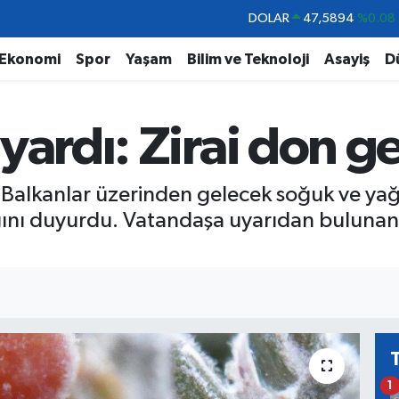
DOLAR
47,5894
%0.08
EURO
55,0398
%-0.02
Ekonomi
Spor
Yaşam
Bilim ve Teknoloji
Asayiş
D
STERLİN
64,1581
%0.16
GRAM ALTIN
6527.85
%0.54
yardı: Zirai don ge
BİST100
13.703
%11
BITCOIN
64.927,78
%1.32
Balkanlar üzerinden gelecek soğuk ve yağ
ğını duyurdu. Vatandaşa uyarıdan bulunan 
1