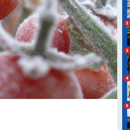
2
3
4
5