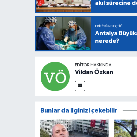
akıl sürecine 
EDITÖRÜN SEÇTIĞI
Antalya Büyükş
nerede?
EDITÖR HAKKINDA
Vildan Özkan
Bunlar da ilginizi çekebilir