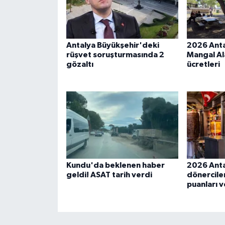
Antalya Büyükşehir'deki
2026 Anta
rüşvet soruşturmasında 2
Mangal Ala
gözaltı
ücretleri
Kundu'da beklenen haber
2026 Antal
geldi! ASAT tarih verdi
dönerciler
puanları v