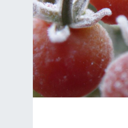
Eğitim
Sağlık
Magazin
Turizm
Çevre
Kültür ve Sanat
Sivil Toplum
Tarım
Bilim ve Teknoloji