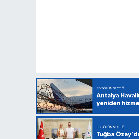
EDITÖRÜN SEÇTIĞI
Antalya Havali
yeniden hizme
EDITÖRÜN SEÇTIĞI
Tuğba Özay'da