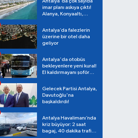
Antalya'da çok sayıda
imar planı askıya çıktı!
Alanya, Konyaaltı,
Muratpaşa, Aksu
Antalya’da falezlerin
üzerine bir otel daha
geliyor
Antalya'da otobüs
bekleyenlere yeni kural!
El kaldırmayanı şoför
almayacak
Gelecek Partisi Antalya,
Davutoğlu'na
başkaldırdı!
Antalya Havalimanı’nda
kriz büyüyor: 2 saat
bagaj, 40 dakika trafik,
Terminal 1 tepkisi