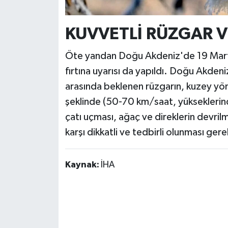
KUVVETLİ RÜZGAR V
Öte yandan Doğu Akdeniz'de 19 Mart 
fırtına uyarısı da yapıldı. Doğu Akde
arasında beklenen rüzgarın, kuzey yönle
şeklinde (50-70 km/saat, yükseklerin
çatı uçması, ağaç ve direklerin devril
karşı dikkatli ve tedbirli olu
Kaynak:
İHA