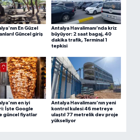
lya'nın En Güzel
Antalya Havalimanı’nda kriz
nları! Güncel giriş
büyüyor: 2 saat bagaj, 40
dakika trafik, Terminal 1
tepkisi
ya'nın en iyi
Antalya Havalimanı'nın yeni
i: İşte Google
kontrol kulesi 46 metreye
e güncel fiyatlar
ulaştı! 77 metrelik dev proje
yükseliyor