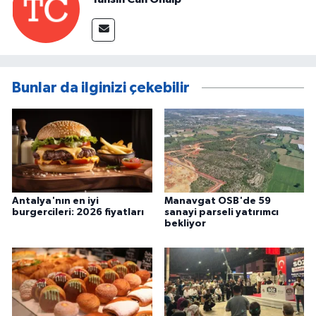
Bunlar da ilginizi çekebilir
Antalya'nın en iyi
Manavgat OSB'de 59
burgercileri: 2026 fiyatları
sanayi parseli yatırımcı
bekliyor