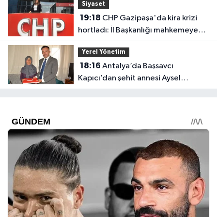
Siyaset
19:18
CHP Gazipaşa'da kira krizi
hortladı: İl Başkanlığı mahkemeye
gitti
Yerel Yönetim
18:16
Antalya’da Başsavcı
Kapıcı’dan şehit annesi Aysel
Belen’e anlamlı ziyaret