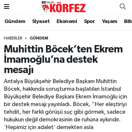
Gündem
Siyaset
Ekonomi
Spor
Yaşam
Bil
Gündem
Nöbetçi Eczaneler
Siyaset
Hava Durumu
HABERLER
GÜNDEM
Muhittin Böcek’ten Ekrem
Yerel Yönetim
Trafik Durumu
İmamoğlu’na destek
mesajı
Ekonomi
Süper Lig Puan Durumu ve Fikstür
Antalya Büyükşehir Belediye Başkanı Muhittin
Spor
Tüm Manşetler
Böcek, hakkında soruşturma başlatılan İstanbul
Büyükşehir Belediye Başkanı Ekrem İmamoğlu için
Yaşam
Son Dakika Haberleri
bir destek mesajı yayınladı. Böcek, “Her eleştiriyi
tehdit, her farklı görüşü suç gibi görmek, sadece
Asayiş
Haber Arşivi
hukukun değil demokrasinin de ruhuna aykırıdır.
‘Hepimiz için adalet’ demekten asla
Dünya