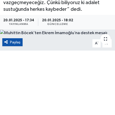
vazgeçmeyeceğiz. Çünkü biliyoruz ki adalet
sustuğunda herkes kaybeder” dedi.
Eğitim
20.01.2025 - 17:34
20.01.2025 - 18:02
Sağlık
YAYINLANMA
GÜNCELLEME
Magazin
Paylaş
-
+
A
A
Turizm
Çevre
Kültür ve Sanat
Sivil Toplum
Tarım
Bilim ve Teknoloji