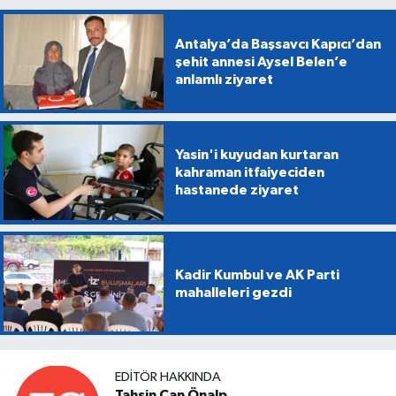
Antalya’da Başsavcı Kapıcı’dan
şehit annesi Aysel Belen’e
anlamlı ziyaret
Yasin'i kuyudan kurtaran
kahraman itfaiyeciden
hastanede ziyaret
Kadir Kumbul ve AK Parti
mahalleleri gezdi
EDITÖR HAKKINDA
Tahsin Can Önalp