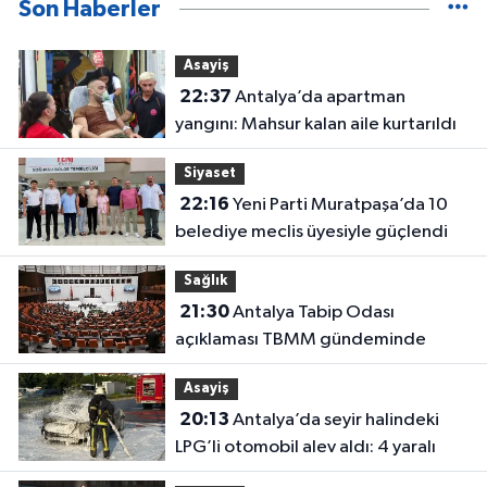
Son Haberler
Asayiş
22:37
Antalya’da apartman
yangını: Mahsur kalan aile kurtarıldı
Siyaset
22:16
Yeni Parti Muratpaşa’da 10
belediye meclis üyesiyle güçlendi
Sağlık
21:30
Antalya Tabip Odası
açıklaması TBMM gündeminde
Asayiş
20:13
Antalya’da seyir halindeki
LPG’li otomobil alev aldı: 4 yaralı