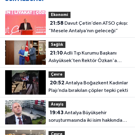
Ekonomi
21:58
Davut Çetin’den ATSO çıkışı:
“Mesele Antalya’nın geleceği”
Sağlık
21:10
Adli Tıp Kurumu Başkanı
Aslıyüksek’ten Rektör Özkan'a
davet
Çevre
20:52
Antalya Boğazkent Kadınlar
Plajı’nda bırakılan çöpler tepki çekti
Asayiş
19:43
Antalya Büyükşehir
soruşturmasında iki isim hakkında
yeni karar
Çevre