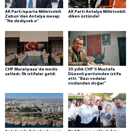
AK Parti Isparta Milletvekili
AK Parti Antalya Milletvekili
Zabun’dan Antalya mesajı:
diken üstünde!
“Ne dediysek o”
CHP Muratpaşa'da meclis
30 yıllık CHP'li Mustafa
çatladı: İlk istifalar geldi
Düzenli partisinden istifa
etti: "Bazı vedalar
vicdandan doğar"