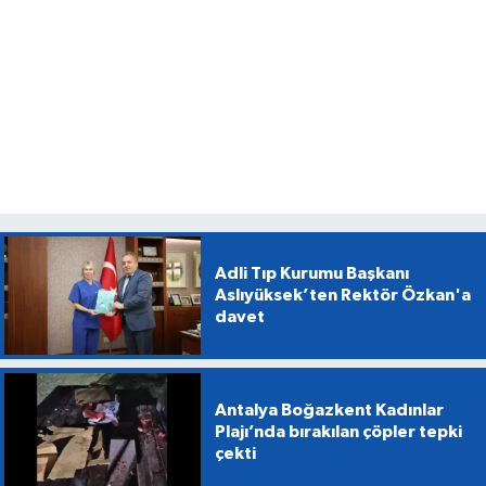
Adli Tıp Kurumu Başkanı
Aslıyüksek’ten Rektör Özkan'a
davet
Antalya Boğazkent Kadınlar
Plajı’nda bırakılan çöpler tepki
çekti