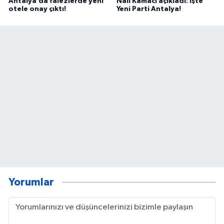
Antalya’da falezlerde yeni
Nail Kamacı açıkladı: İşte
otele onay çıktı!
Yeni Parti Antalya!
Yorumlar