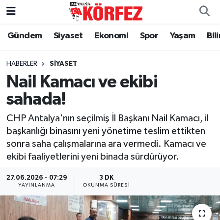
Gündem
Siyaset
Ekonomi
Spor
Yaşam
Bil
Gündem
Nöbetçi Eczaneler
Siyaset
Hava Durumu
HABERLER
SIYASET
Nail Kamacı ve ekibi
Yerel Yönetim
Trafik Durumu
sahada!
Ekonomi
Süper Lig Puan Durumu ve Fikstür
CHP Antalya'nın seçilmiş İl Başkanı Nail Kamacı, il
başkanlığı binasını yeni yönetime teslim ettikten
Spor
Tüm Manşetler
sonra saha çalışmalarına ara vermedi. Kamacı ve
ekibi faaliyetlerini yeni binada sürdürüyor.
Yaşam
Son Dakika Haberleri
27.06.2026 - 07:29
3 DK
YAYINLANMA
OKUNMA SÜRESI
Asayiş
Haber Arşivi
Dünya