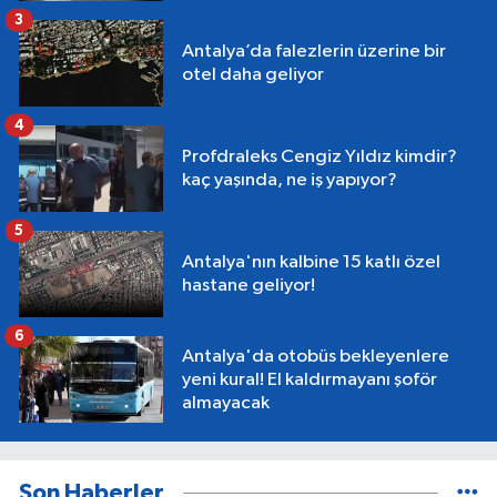
3
Antalya’da falezlerin üzerine bir
otel daha geliyor
4
Profdraleks Cengiz Yıldız kimdir?
kaç yaşında, ne iş yapıyor?
5
Antalya'nın kalbine 15 katlı özel
hastane geliyor!
6
Antalya'da otobüs bekleyenlere
yeni kural! El kaldırmayanı şoför
almayacak
Son Haberler