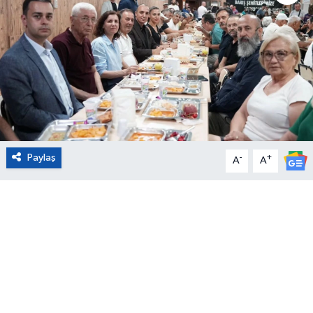
Eğitim
Sağlık
Magazin
Turizm
Paylaş
-
+
A
A
Çevre
Kültür ve Sanat
Sivil Toplum
Tarım
Bilim ve Teknoloji