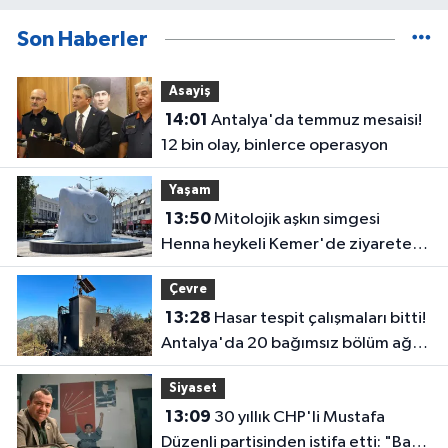
Son Haberler
Asayiş
14:01
Antalya'da temmuz mesaisi!
12 bin olay, binlerce operasyon
Yaşam
13:50
Mitolojik aşkın simgesi
Henna heykeli Kemer'de ziyarete
açıldı
Çevre
13:28
Hasar tespit çalışmaları bitti!
Antalya'da 20 bağımsız bölüm ağır
hasar gördü
Siyaset
13:09
30 yıllık CHP'li Mustafa
Düzenli partisinden istifa etti: "Bazı