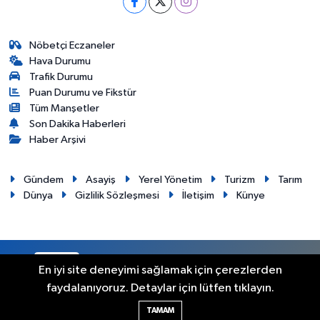
Nöbetçi Eczaneler
Hava Durumu
Trafik Durumu
Puan Durumu ve Fikstür
Tüm Manşetler
Son Dakika Haberleri
Haber Arşivi
Gündem
Asayiş
Yerel Yönetim
Turizm
Tarım
Dünya
Gizlilik Sözleşmesi
İletişim
Künye
RSS
Copyright © 2012. Her hakkı saklıdır.
En iyi site deneyimi sağlamak için çerezlerden
faydalanıyoruz. Detaylar için lütfen tıklayın.
Haber Yazılımı:
TE Bilişim
TAMAM