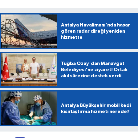
Antalya Havalimanı'nda hasar
gören radar direği yeniden
hizmette
Tuğba Özay'dan Manavgat
Belediyesi'ne ziyaret! Ortak
akıl sürecine destek verdi
Antalya Büyükşehir mobil kedi
kısırlaştırma hizmeti nerede?