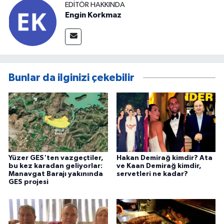
EDITÖR HAKKINDA
Engin Korkmaz
Bunlar da ilginizi çekebilir
Yüzer GES'ten vazgeçtiler,
Hakan Demirağ kimdir? Ata
bu kez karadan geliyorlar:
ve Kaan Demirağ kimdir,
Manavgat Barajı yakınında
servetleri ne kadar?
GES projesi