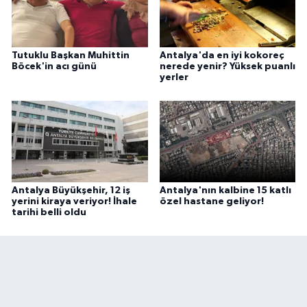
Tutuklu Başkan Muhittin
Antalya'da en iyi kokoreç
Böcek'in acı günü
nerede yenir? Yüksek puanlı
yerler
Antalya Büyükşehir, 12 iş
Antalya'nın kalbine 15 katlı
yerini kiraya veriyor! İhale
özel hastane geliyor!
tarihi belli oldu