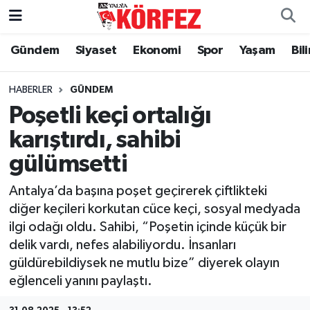
Gündem
Siyaset
Ekonomi
Spor
Yaşam
Bil
Gündem
Nöbetçi Eczaneler
Siyaset
Hava Durumu
HABERLER
GÜNDEM
Poşetli keçi ortalığı
Yerel Yönetim
Trafik Durumu
karıştırdı, sahibi
gülümsetti
Ekonomi
Süper Lig Puan Durumu ve Fikstür
Antalya’da başına poşet geçirerek çiftlikteki
Spor
Tüm Manşetler
diğer keçileri korkutan cüce keçi, sosyal medyada
ilgi odağı oldu. Sahibi, “Poşetin içinde küçük bir
Yaşam
Son Dakika Haberleri
delik vardı, nefes alabiliyordu. İnsanları
güldürebildiysek ne mutlu bize” diyerek olayın
Asayiş
Haber Arşivi
eğlenceli yanını paylaştı.
Dünya