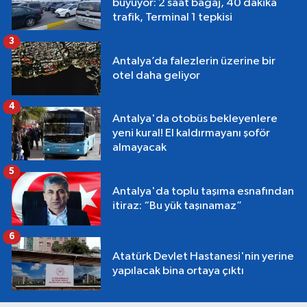
büyüyor: 2 saat bagaj, 40 dakika
trafik, Terminal 1 tepkisi
3
Antalya’da falezlerin üzerine bir
otel daha geliyor
4
Antalya'da otobüs bekleyenlere
yeni kural! El kaldırmayanı şoför
almayacak
5
Antalya'da toplu taşıma esnafından
itiraz: “Bu yük taşınamaz”
6
Atatürk Devlet Hastanesi'nin yerine
yapılacak bina ortaya çıktı