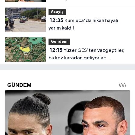
vedalar vicdandan doğar"
Asayiş
12:35
Kumluca'da nikâh hayali
yarım kaldı!
Gündem
12:15
Yüzer GES'ten vazgeçtiler,
bu kez karadan geliyorlar:
Manavgat Barajı yakınında GES
projesi