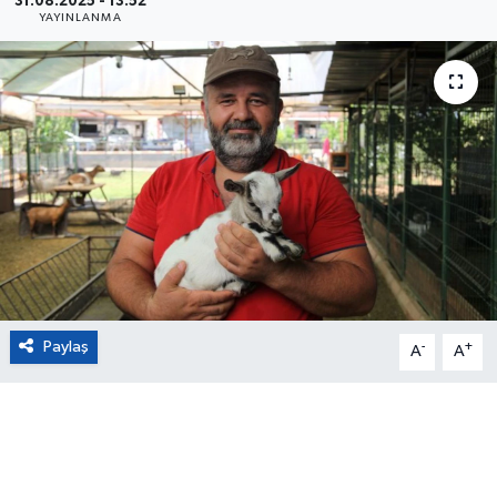
31.08.2025 - 13:52
YAYINLANMA
Eğitim
Sağlık
Magazin
Turizm
Çevre
Kültür ve Sanat
Paylaş
-
+
A
A
Sivil Toplum
Tarım
Bilim ve Teknoloji