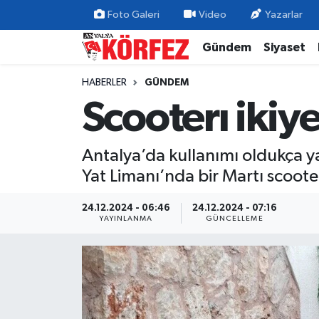
Foto Galeri
Video
Yazarlar
Gündem
Siyaset
Gündem
Nöbetçi Eczaneler
HABERLER
GÜNDEM
Siyaset
Hava Durumu
Scooterı ikiye
Yerel Yönetim
Trafik Durumu
Antalya’da kullanımı oldukça yay
Ekonomi
Süper Lig Puan Durumu ve Fikstür
Yat Limanı’nda bir Martı scoote
Spor
Tüm Manşetler
24.12.2024 - 06:46
24.12.2024 - 07:16
YAYINLANMA
GÜNCELLEME
Yaşam
Son Dakika Haberleri
Asayiş
Haber Arşivi
Dünya