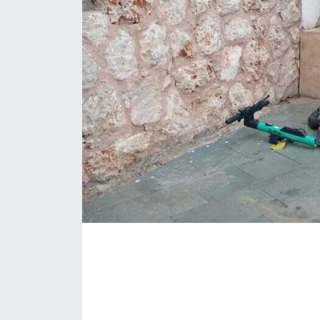
Eğitim
Sağlık
Magazin
Turizm
Çevre
Kültür ve Sanat
Sivil Toplum
Tarım
Bilim ve Teknoloji