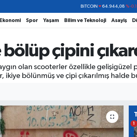
DOLAR
47,7436
%0.1
EURO
55,2510
%0.3
Ekonomi
Spor
Yaşam
Bilim ve Teknoloji
Asayiş
D
STERLİN
64,4811
%0.3
GRAM ALTIN
6660.55
%0.0
 bölüp çipini çıkar
BİST100
13.779
%-1
BITCOIN
64.944,08
%-0.
gın olan scooterler özellikle gelişigüzel p
r, ikiye bölünmüş ve çipi çıkarılmış halde 
1