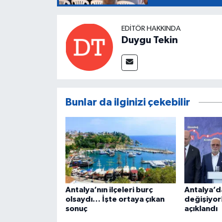
EDITÖR HAKKINDA
Duygu Tekin
Bunlar da ilginizi çekebilir
Antalya’nın ilçeleri burç
Antalya’d
olsaydı… İşte ortaya çıkan
değişiyor
sonuç
açıklandı