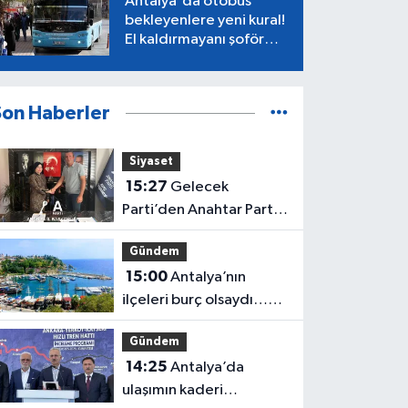
Antalya'da otobüs
bekleyenlere yeni kural!
El kaldırmayanı şoför
almayacak
Son Haberler
Siyaset
15:27
Gelecek
Parti’den Anahtar Parti
Antalya’ya geçiş
Gündem
15:00
Antalya’nın
ilçeleri burç olsaydı…
İşte ortaya çıkan sonuç
Gündem
14:25
Antalya’da
ulaşımın kaderi