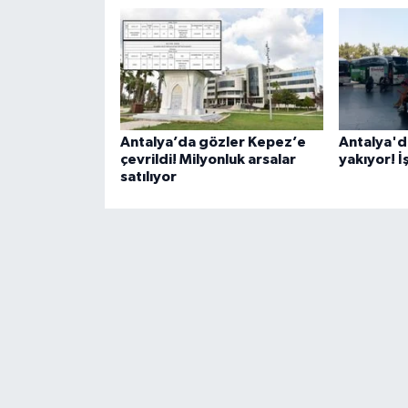
Antalya’da gözler Kepez’e
Antalya'da
çevrildi! Milyonluk arsalar
yakıyor! İ
satılıyor