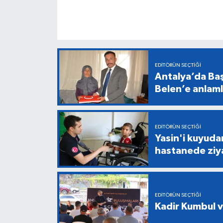
EDITÖRÜN SEÇTIĞI
Antalya’da Baş
Belen’e anlaml
EDITÖRÜN SEÇTIĞI
Yasin'i kuyuda
hastanede ziy
EDITÖRÜN SEÇTIĞI
Kadir Kumbul v