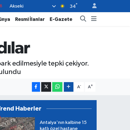
°
Akseki
8
34
2
ünya
Resmi İlanlar
E-Gazete
8
3
dılar
4
18
ark edilmesiyle tepki çekiyor.
bulundu
-
+
A
A
Trend Haberler
Antalya'nın kalbine 15
katlı özel hastane