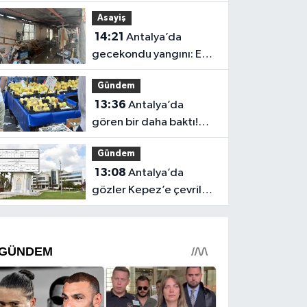
değişiyor! Dev proje
Asayiş
açıklandı
14:21
Antalya’da
gecekondu yangını: Ev
kullanılamaz hale geldi
Gündem
13:36
Antalya’da
gören bir daha baktı!
Pazar tezgahında bunu
Gündem
da sattılar
13:08
Antalya’da
gözler Kepez’e çevrildi!
Milyonluk arsalar
satılıyor