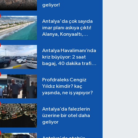
geliyor!
Antalya'da çok sayıda
imar planı askıya çıktı!
Alanya, Konyaaltı,
Muratpaşa, Aksu
Antalya Havalimanı’nda
kriz büyüyor: 2 saat
bagaj, 40 dakika trafik,
Terminal 1 tepkisi
Profdraleks Cengiz
Yıldız kimdir? kaç
yaşında, ne iş yapıyor?
Antalya’da falezlerin
üzerine bir otel daha
geliyor