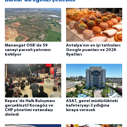
Manavgat OSB'de 59
Antalya’nın en iyi tatlıcıları:
sanayi parseli yatırımcı
Google puanları ve 2026
bekliyor
fiyatları
Kepez'de Halk Buluşması
ASAT, genel müdürlükteki
gerçekleşti! Kocagöz ve
kafeteryayı 3 yıllığına
CHP yönetimi vatandaşı
kiraya verecek
dinledi