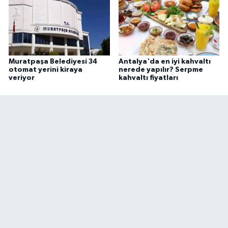
Muratpaşa Belediyesi 34
Antalya'da en iyi kahvaltı
otomat yerini kiraya
nerede yapılır? Serpme
veriyor
kahvaltı fiyatları