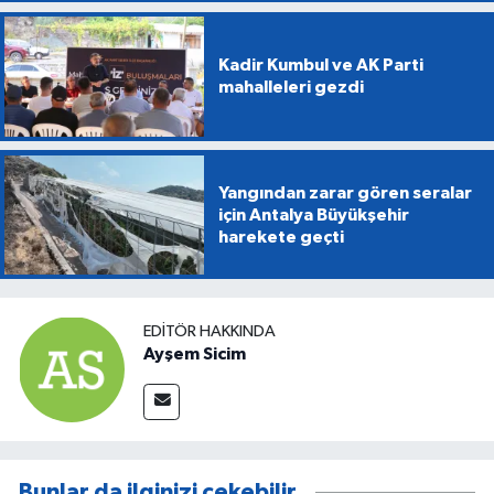
Kadir Kumbul ve AK Parti
mahalleleri gezdi
Yangından zarar gören seralar
için Antalya Büyükşehir
harekete geçti
EDITÖR HAKKINDA
Ayşem Sicim
Bunlar da ilginizi çekebilir