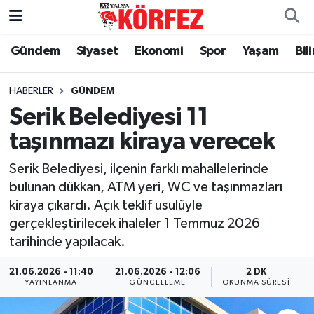
Gündem
Siyaset
Ekonomi
Spor
Yaşam
Bil
Gündem
Nöbetçi Eczaneler
Siyaset
Hava Durumu
HABERLER
GÜNDEM
Serik Belediyesi 11
Yerel Yönetim
Trafik Durumu
taşınmazı kiraya verecek
Ekonomi
Süper Lig Puan Durumu ve Fikstür
Serik Belediyesi, ilçenin farklı mahallelerinde
bulunan dükkan, ATM yeri, WC ve taşınmazları
Spor
Tüm Manşetler
kiraya çıkardı. Açık teklif usulüyle
gerçekleştirilecek ihaleler 1 Temmuz 2026
Yaşam
Son Dakika Haberleri
tarihinde yapılacak.
Asayiş
Haber Arşivi
21.06.2026 - 11:40
21.06.2026 - 12:06
2 DK
YAYINLANMA
GÜNCELLEME
OKUNMA SÜRESI
Dünya