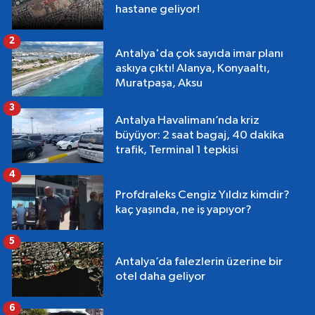
hastane geliyor!
2
Antalya'da çok sayıda imar planı
askıya çıktı! Alanya, Konyaaltı,
Muratpaşa, Aksu
3
Antalya Havalimanı’nda kriz
büyüyor: 2 saat bagaj, 40 dakika
trafik, Terminal 1 tepkisi
4
Profdraleks Cengiz Yıldız kimdir?
kaç yaşında, ne iş yapıyor?
5
Antalya’da falezlerin üzerine bir
otel daha geliyor
6