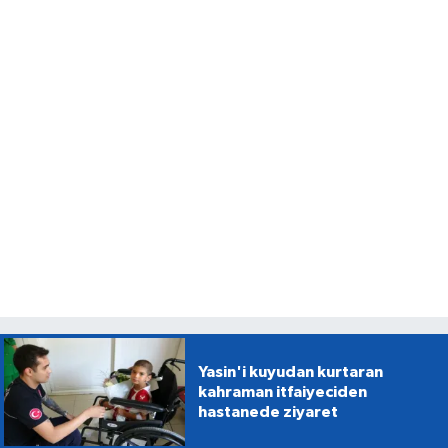
Yasin'i kuyudan kurtaran
kahraman itfaiyeciden
hastanede ziyaret