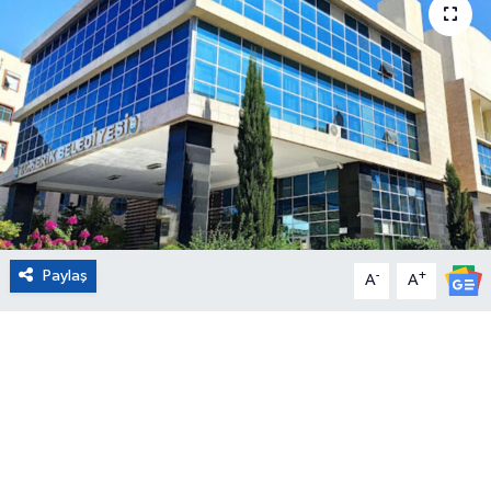
Eğitim
Sağlık
Magazin
Turizm
Çevre
Paylaş
-
+
A
A
Kültür ve Sanat
Sivil Toplum
Tarım
Bilim ve Teknoloji