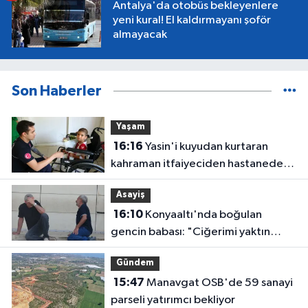
Antalya'da otobüs bekleyenlere
yeni kural! El kaldırmayanı şoför
almayacak
Son Haberler
Yaşam
16:16
Yasin'i kuyudan kurtaran
kahraman itfaiyeciden hastanede
ziyaret
Asayiş
16:10
Konyaaltı'nda boğulan
gencin babası: "Ciğerimi yaktın
babam"
Gündem
15:47
Manavgat OSB'de 59 sanayi
parseli yatırımcı bekliyor