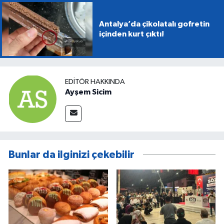
Antalya’da çikolatalı gofretin
içinden kurt çıktı!
EDITÖR HAKKINDA
Ayşem Sicim
Bunlar da ilginizi çekebilir