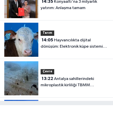
14:35
Konyaaltı'na 3 milyarlık
yatırım: Anlaşma tamam
Tarım
14:05
Hayvancılıkta dijital
dönüşüm: Elektronik küpe sistemi
başladı
Çevre
13:22
Antalya sahillerindeki
mikroplastik kirliliği TBMM
gündeminde!
Eğitim