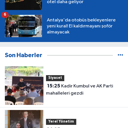
otel daha geliyor
6
Antalya'da otobüs bekleyenlere
yeni kural! El kaldırmayanı şoför
almayacak
Son Haberler
Siyaset
15:25
Kadir Kumbul ve AK Parti
mahalleleri gezdi
Yerel Yönetim