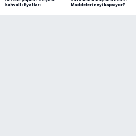
nerede yapılır? Serpme
Savunma Anlaşması nedir?
kahvaltı fiyatları
Maddeleri neyi kapsıyor?