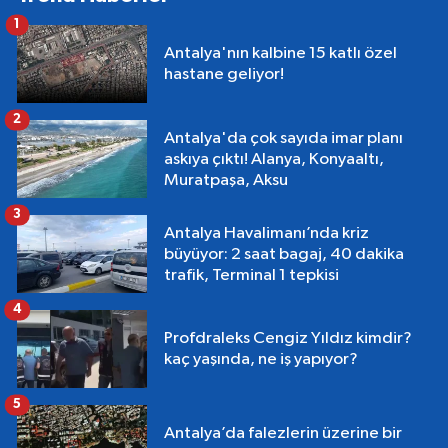
1
Antalya'nın kalbine 15 katlı özel
hastane geliyor!
2
Antalya'da çok sayıda imar planı
askıya çıktı! Alanya, Konyaaltı,
Muratpaşa, Aksu
3
Antalya Havalimanı’nda kriz
büyüyor: 2 saat bagaj, 40 dakika
trafik, Terminal 1 tepkisi
4
Profdraleks Cengiz Yıldız kimdir?
kaç yaşında, ne iş yapıyor?
5
Antalya’da falezlerin üzerine bir