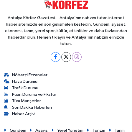
Antalya Körfez Gazetesi... Antalya'nın nabzını tutan internet
haber sitemizde en son gelişmeleri keşfedin. Gündem, siyaset,
ekonomi, tarım, yerel spor, kültür, etkinlikler ve daha fazlasından
haberdar olun. Hemen tıklayın ve Antalya'nın nabzını elinizde
tutun.
Nöbetçi Eczaneler
Hava Durumu
Trafik Durumu
Puan Durumu ve Fikstür
Tüm Manşetler
Son Dakika Haberleri
Haber Arşivi
Gündem
Asayiş
Yerel Yönetim
Turizm
Tarım