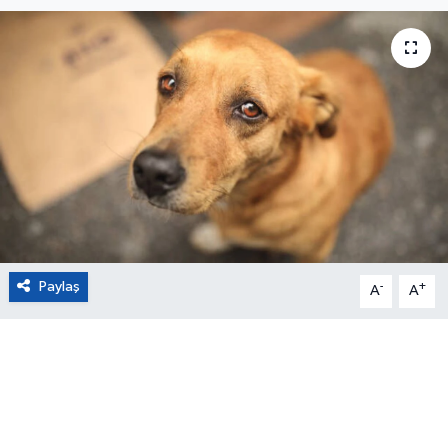
Eğitim
Sağlık
Magazin
Turizm
Çevre
Paylaş
-
+
Kültür ve Sanat
A
A
Sivil Toplum
Tarım
Bilim ve Teknoloji