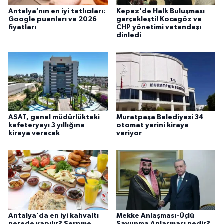
Antalya’nın en iyi tatlıcıları:
Kepez'de Halk Buluşması
Google puanları ve 2026
gerçekleşti! Kocagöz ve
fiyatları
CHP yönetimi vatandaşı
dinledi
ASAT, genel müdürlükteki
Muratpaşa Belediyesi 34
kafeteryayı 3 yıllığına
otomat yerini kiraya
kiraya verecek
veriyor
Antalya'da en iyi kahvaltı
Mekke Anlaşması-Üçlü