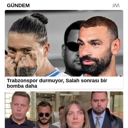
12:55
Akdeniz Üniversitesi 4
profesör alacak!
Gündem
12:31
Antalya’nın en iyi tatlıcıları:
Google puanları ve 2026 fiyatları