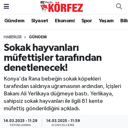
Gündem
Siyaset
Ekonomi
Spor
Yaşam
Bil
Gündem
Nöbetçi Eczaneler
Siyaset
Hava Durumu
HABERLER
GÜNDEM
Sokak hayvanları
Yerel Yönetim
Trafik Durumu
müfettişler tarafından
denetlenecek!
Ekonomi
Süper Lig Puan Durumu ve Fikstür
Konya'da Rana bebeğin sokak köpekleri
Spor
Tüm Manşetler
tarafından saldırıya uğramasının ardından, İçişleri
Bakanı Ali Yerlikaya düğmeye bastı. Yerlikaya,
Yaşam
Son Dakika Haberleri
sahipsiz sokak hayvanları ile ilgili 81 kente
müfettiş gönderildiğini açıkladı.
Asayiş
Haber Arşivi
14.03.2025 - 11:29
14.03.2025 - 11:59
Dünya
YAYINLANMA
GÜNCELLEME