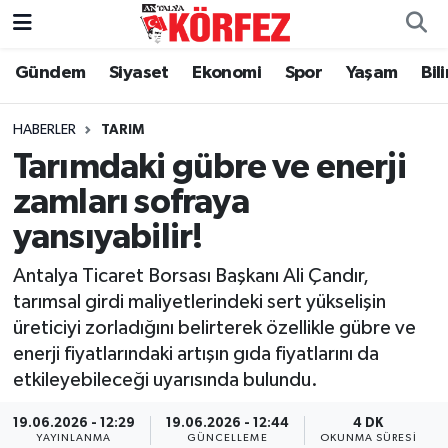
Gündem
Siyaset
Ekonomi
Spor
Yaşam
Bil
Gündem
Nöbetçi Eczaneler
Siyaset
Hava Durumu
HABERLER
TARIM
Tarımdaki gübre ve enerji
Yerel Yönetim
Trafik Durumu
zamları sofraya
yansıyabilir!
Ekonomi
Süper Lig Puan Durumu ve Fikstür
Antalya Ticaret Borsası Başkanı Ali Çandır,
Spor
Tüm Manşetler
tarımsal girdi maliyetlerindeki sert yükselişin
üreticiyi zorladığını belirterek özellikle gübre ve
Yaşam
Son Dakika Haberleri
enerji fiyatlarındaki artışın gıda fiyatlarını da
etkileyebileceği uyarısında bulundu.
Asayiş
Haber Arşivi
19.06.2026 - 12:29
19.06.2026 - 12:44
4 DK
Dünya
YAYINLANMA
GÜNCELLEME
OKUNMA SÜRESI