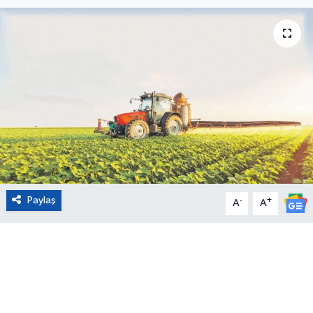
Eğitim
Sağlık
Magazin
Turizm
Çevre
Paylaş
-
+
Kültür ve Sanat
A
A
Sivil Toplum
Tarım
Bilim ve Teknoloji