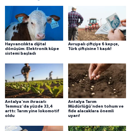
Hayvancılıkta dijital
Avrupalı çiftçiye 6 kepçe,
dönüşüm: Elektronik küpe
Türk çiftçisine 1 kaşık!
sistemi başladı
Antalya'nın ihracatı
Antalya Tarım
Temmuz'da yüzde 33,4
Müdürlüğü'nden tohum ve
arttı: Tarım yine lokomotif
fide alacaklara önemli
oldu
uyarı!