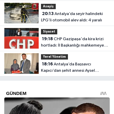
Asayiş
20:13
Antalya’da seyir halindeki
LPG’li otomobil alev aldı: 4 yaralı
Siyaset
19:18
CHP Gazipaşa'da kira krizi
hortladı: İl Başkanlığı mahkemeye
gitti
Yerel Yönetim
18:16
Antalya’da Başsavcı
Kapıcı’dan şehit annesi Aysel
Belen’e anlamlı ziyaret