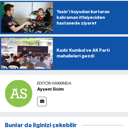
Yasin'i kuyudan kurtaran
kahraman itfaiyeciden
hastanede ziyaret
Kadir Kumbul ve AK Parti
mahalleleri gezdi
EDITÖR HAKKINDA
Ayşem Sicim
Bunlar da ilginizi çekebilir