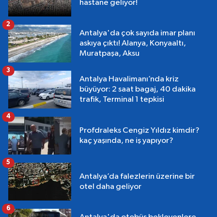
hastane geliyor!
2
Antalya'da çok sayıda imar planı
askıya çıktı! Alanya, Konyaaltı,
Muratpaşa, Aksu
3
Antalya Havalimanı’nda kriz
büyüyor: 2 saat bagaj, 40 dakika
trafik, Terminal 1 tepkisi
4
Profdraleks Cengiz Yıldız kimdir?
kaç yaşında, ne iş yapıyor?
5
Antalya’da falezlerin üzerine bir
otel daha geliyor
6