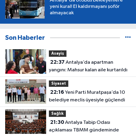
Antalya'da otobüs bekleyenlere
yeni kural! El kaldırmayanı şoför
almayacak
Son Haberler
Asayiş
22:37
Antalya’da apartman
yangını: Mahsur kalan aile kurtarıldı
Siyaset
22:16
Yeni Parti Muratpaşa’da 10
belediye meclis üyesiyle güçlendi
Sağlık
21:30
Antalya Tabip Odası
açıklaması TBMM gündeminde