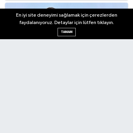
En iyi site deneyimi sağlamak için çerezlerden
faydalanıyoruz. Detaylar için lütfen tıklayın.
TAMAM
Antalya Körfez Gazetesi... Antalya'nın nabzını tutan internet
haber sitemizde en son gelişmeleri keşfedin. Gündem, siyaset,