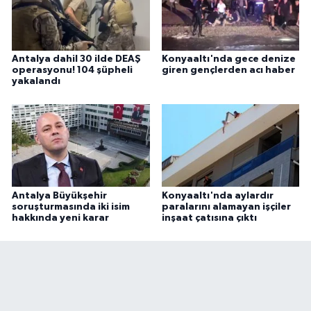
Antalya dahil 30 ilde DEAŞ
Konyaaltı'nda gece denize
operasyonu! 104 şüpheli
giren gençlerden acı haber
yakalandı
Antalya Büyükşehir
Konyaaltı'nda aylardır
soruşturmasında iki isim
paralarını alamayan işçiler
hakkında yeni karar
inşaat çatısına çıktı