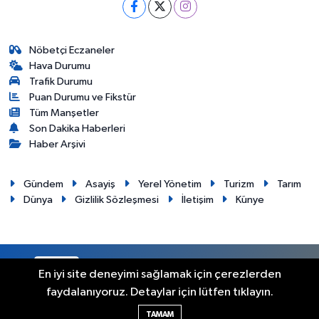
Nöbetçi Eczaneler
Hava Durumu
Trafik Durumu
Puan Durumu ve Fikstür
Tüm Manşetler
Son Dakika Haberleri
Haber Arşivi
Gündem
Asayiş
Yerel Yönetim
Turizm
Tarım
Dünya
Gizlilik Sözleşmesi
İletişim
Künye
RSS
Copyright © 2012. Her hakkı saklıdır.
En iyi site deneyimi sağlamak için çerezlerden
faydalanıyoruz. Detaylar için lütfen tıklayın.
Haber Yazılımı:
TE Bilişim
TAMAM