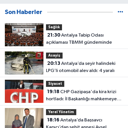
Son Haberler
Sağlık
21:30
Antalya Tabip Odası
açıklaması TBMM gündeminde
Asayiş
20:13
Antalya’da seyir halindeki
LPG’li otomobil alev aldı: 4 yaralı
Siyaset
19:18
CHP Gazipaşa'da kira krizi
hortladı: İl Başkanlığı mahkemeye
gitti
Yerel Yönetim
18:16
Antalya’da Başsavcı
Kapıcı’dan şehit annesi Aysel