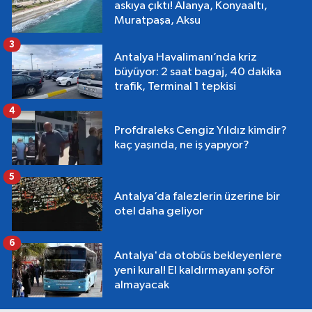
askıya çıktı! Alanya, Konyaaltı,
Muratpaşa, Aksu
3
Antalya Havalimanı’nda kriz
büyüyor: 2 saat bagaj, 40 dakika
trafik, Terminal 1 tepkisi
4
Profdraleks Cengiz Yıldız kimdir?
kaç yaşında, ne iş yapıyor?
5
Antalya’da falezlerin üzerine bir
otel daha geliyor
6
Antalya'da otobüs bekleyenlere
yeni kural! El kaldırmayanı şoför
almayacak