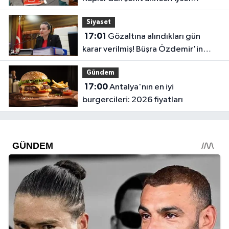
Belen’e anlamlı ziyaret
Siyaset
17:01
Gözaltına alındıkları gün
karar verilmiş! Büşra Özdemir'in
oluru ortaya çıktı
Gündem
17:00
Antalya'nın en iyi
burgercileri: 2026 fiyatları