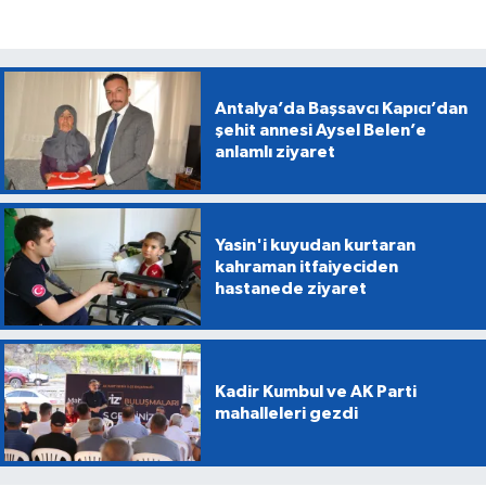
Antalya’da Başsavcı Kapıcı’dan
şehit annesi Aysel Belen’e
anlamlı ziyaret
Yasin'i kuyudan kurtaran
kahraman itfaiyeciden
hastanede ziyaret
Kadir Kumbul ve AK Parti
mahalleleri gezdi