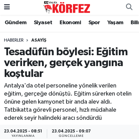
Gündem
Siyaset
Ekonomi
Spor
Yaşam
Bil
Gündem
Nöbetçi Eczaneler
Siyaset
Hava Durumu
HABERLER
ASAYIŞ
Tesadüfün böylesi: Eğitim
Yerel Yönetim
Trafik Durumu
verirken, gerçek yangına
koştular
Ekonomi
Süper Lig Puan Durumu ve Fikstür
Antalya'da otel personeline yönelik verilen
Spor
Tüm Manşetler
eğitim, gerçeğe dönüştü. Eğitim sürerken otelin
önüne gelen kamyonet bir anda alev aldı.
Yaşam
Son Dakika Haberleri
Tatbikatta görevli personel, hızlı müdahale
ederek seyir halindeki aracı söndürdü
Asayiş
Haber Arşivi
23.04.2025 - 08:51
23.04.2025 - 09:07
Dünya
YAYINLANMA
GÜNCELLEME