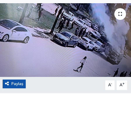
Eğitim
Sağlık
Magazin
Turizm
Çevre
Paylaş
-
+
Kültür ve Sanat
A
A
Sivil Toplum
Tarım
Bilim ve Teknoloji