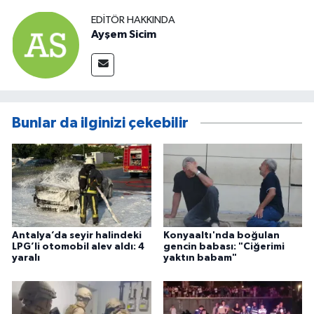
EDITÖR HAKKINDA
Ayşem Sicim
Bunlar da ilginizi çekebilir
Antalya’da seyir halindeki
Konyaaltı'nda boğulan
LPG’li otomobil alev aldı: 4
gencin babası: "Ciğerimi
yaralı
yaktın babam"