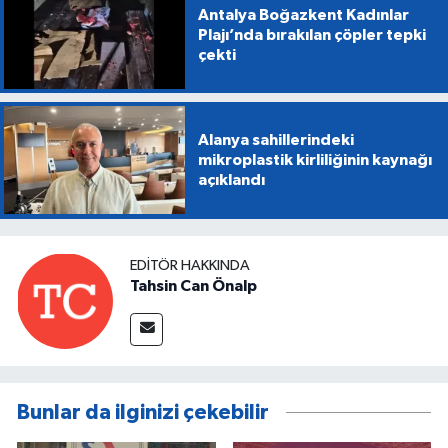
Antalya Boğazkent Kadınlar
Plajı’nda bırakılan çöpler tepki
çekti
Alanya sahillerindeki
mikroplastik kirliliğinin kaynağı
açıklandı
EDITÖR HAKKINDA
Tahsin Can Önalp
Bunlar da ilginizi çekebilir