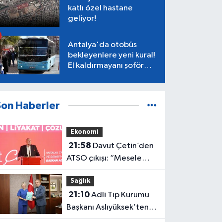
katlı özel hastane
geliyor!
Antalya'da otobüs
bekleyenlere yeni kural!
El kaldırmayanı şoför
almayacak
Son Haberler
Ekonomi
21:58
Davut Çetin’den
ATSO çıkışı: “Mesele
Antalya’nın geleceği”
Sağlık
21:10
Adli Tıp Kurumu
Başkanı Aslıyüksek’ten
Rektör Özkan'a davet