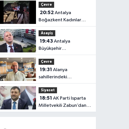
Çevre
20:52
Antalya
Boğazkent Kadınlar
Plajı’nda bırakılan çöpler
Asayiş
tepki çekti
19:43
Antalya
Büyükşehir
soruşturmasında iki isim
Çevre
hakkında yeni karar
19:31
Alanya
sahillerindeki
mikroplastik kirliliğinin
Siyaset
kaynağı açıklandı
18:51
AK Parti Isparta
Milletvekili Zabun’dan
Antalya mesajı: “Ne
dediysek o”