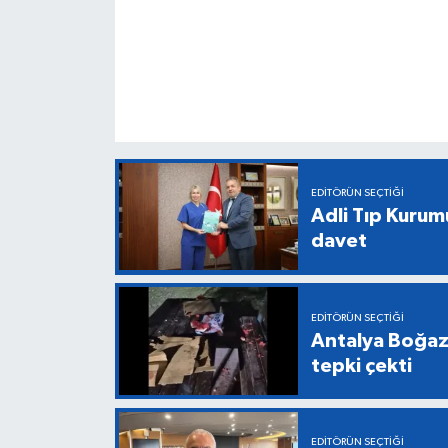
EDITÖRÜN SEÇTIĞI
Adli Tıp Kurum
davet
EDITÖRÜN SEÇTIĞI
Antalya Boğazk
tepki çekti
EDITÖRÜN SEÇTIĞI