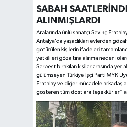
SABAH SAATLERİND
ALINMIŞLARDI
Aralarında ünlü sanatçı Sevinç Eratalay
Antalya’da yaşadıkları evlerden gözal
götürülen kişilerin ifadeleri tamamlandı.
yetkilileri gözaltına alınma nedeni ol
Serbest bırakılan kişiler arasında yer 
gülümseyen Türkiye İşçi Parti MYK Üy
Eratalay ve diğer mücadele arkadaşlar
gösteren tüm dostlara teşekkürler” 