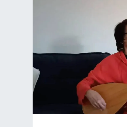
Eğitim
Sağlık
Magazin
Turizm
Çevre
Kültür ve Sanat
Sivil Toplum
Tarım
Bilim ve Teknoloji