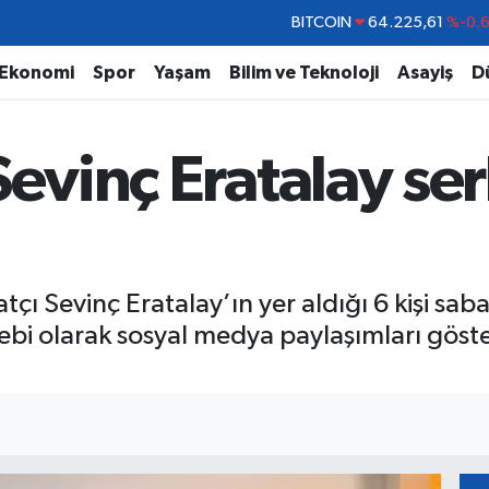
DOLAR
47,7143
%0.
EURO
55,0317
%-0.
Ekonomi
Spor
Yaşam
Bilim ve Teknoloji
Asayiş
D
STERLİN
64,2463
%0.
GRAM ALTIN
6510.40
%0.4
Sevinç Eratalay se
BİST100
13.799
%7
BITCOIN
64.225,61
%-0.
çı Sevinç Eratalay’ın yer aldığı 6 kişi sab
bi olarak sosyal medya paylaşımları gösteril