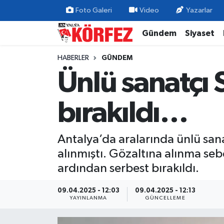
Foto Galeri
Video
Yazarlar
Gündem
Siyaset
Gündem
Nöbetçi Eczaneler
HABERLER
GÜNDEM
Siyaset
Hava Durumu
Ünlü sanatçı 
Yerel Yönetim
Trafik Durumu
bırakıldı…
Ekonomi
Süper Lig Puan Durumu ve Fikstür
Antalya’da aralarında ünlü sanat
Spor
Tüm Manşetler
alınmıştı. Gözaltına alınma sebe
Yaşam
Son Dakika Haberleri
ardından serbest bırakıldı.
Asayiş
Haber Arşivi
09.04.2025 - 12:03
09.04.2025 - 12:13
YAYINLANMA
GÜNCELLEME
Dünya