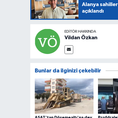
Alanya sahiller
açıklandı
EDITÖR HAKKINDA
Vildan Özkan
Bunlar da ilginizi çekebilir
ASAT'tan Döşemealtı'na dev
Profdrale