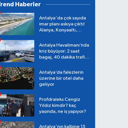
Trend Haberler
Antalya'da çok sayıda
imar planı askıya çıktı!
Alanya, Konyaaltı,
Muratpaşa, Aksu
Antalya Havalimanı’nda
kriz büyüyor: 2 saat
bagaj, 40 dakika trafik,
Terminal 1 tepkisi
Antalya’da falezlerin
üzerine bir otel daha
geliyor
Profdraleks Cengiz
Yıldız kimdir? kaç
yaşında, ne iş yapıyor?
Antalya'nın kalbine 15