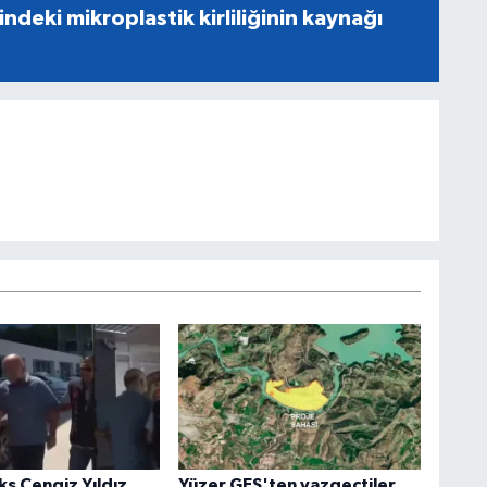
indeki mikroplastik kirliliğinin kaynağı
ks Cengiz Yıldız
Yüzer GES'ten vazgeçtiler,