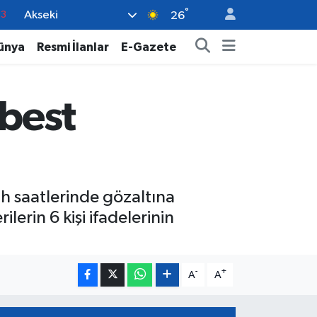
°
Akseki
16
26
02
ünya
Resmi İlanlar
E-Gazete
07
5
rbest
0
63
ah saatlerinde gözaltına
erin 6 kişi ifadelerinin
-
+
A
A