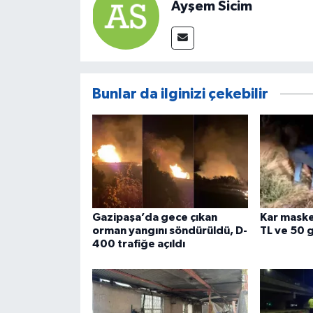
Ayşem Sicim
Bunlar da ilginizi çekebilir
Gazipaşa’da gece çıkan
Kar maskel
orman yangını söndürüldü, D-
TL ve 50 g
400 trafiğe açıldı