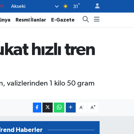
.1
°
Akseki
31
18
ünya
Resmi İlanlar
E-Gazete
32
38
at hızlı tren
%0
14
n, valizlerinden 1 kilo 50 gram
-
+
A
A
Trend Haberler