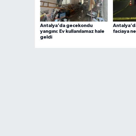
Antalya’da gecekondu
Antalya’d
yangını: Ev kullanılamaz hale
faciaya n
geldi