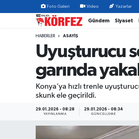
Foto Galeri
Video
Yazarlar
Gündem
Siyaset
Gündem
Nöbetçi Eczaneler
HABERLER
ASAYIŞ
Siyaset
Hava Durumu
Uyuşturucu se
Yerel Yönetim
Trafik Durumu
garında yaka
Ekonomi
Süper Lig Puan Durumu ve Fikstür
Konya’ya hızlı trenle uyuşturuc
Spor
Tüm Manşetler
skunk ele geçirildi.
Yaşam
Son Dakika Haberleri
29.01.2026 - 08:28
29.01.2026 - 08:34
YAYINLANMA
GÜNCELLEME
Asayiş
Haber Arşivi
Dünya