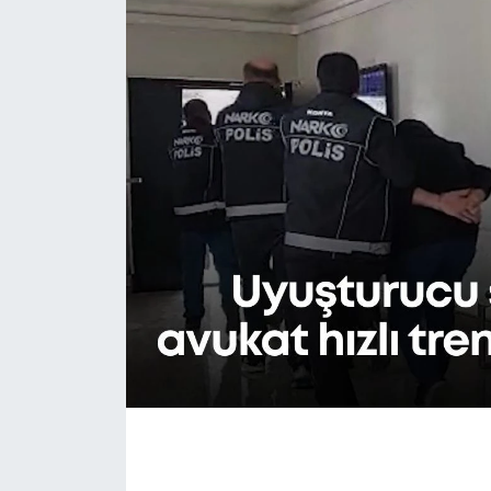
Eğitim
Sağlık
Magazin
Turizm
Çevre
Kültür ve Sanat
Sivil Toplum
Tarım
Bilim ve Teknoloji