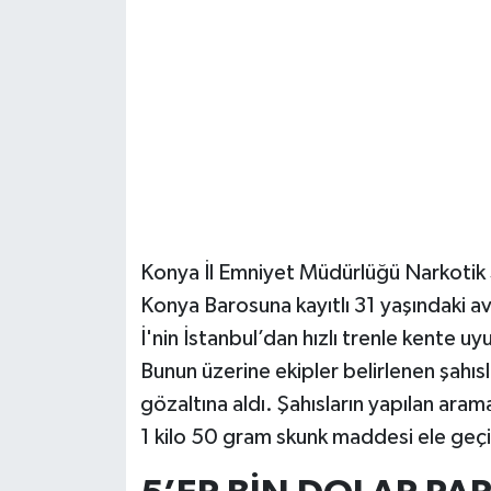
Güvenlik
Resmi İlanlar
Konya İl Emniyet Müdürlüğü Narkotik 
Konya Barosuna kayıtlı 31 yaşındaki av
İ'nin İstanbul’dan hızlı trenle kente u
Bunun üzerine ekipler belirlenen şahıs
gözaltına aldı. Şahısların yapılan aram
1 kilo 50 gram skunk maddesi ele geçir