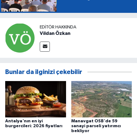
EDITÖR HAKKINDA
Vildan Özkan
Bunlar da ilginizi çekebilir
Antalya'nın en iyi
Manavgat OSB'de 59
burgercileri: 2026 fiyatları
sanayi parseli yatırımcı
bekliyor