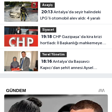
Asayiş
20:13
Antalya’da seyir halindeki
LPG’li otomobil alev aldı: 4 yaralı
Siyaset
19:18
CHP Gazipaşa'da kira krizi
hortladı: İl Başkanlığı mahkemeye
gitti
Yerel Yönetim
18:16
Antalya’da Başsavcı
Kapıcı’dan şehit annesi Aysel
Belen’e anlamlı ziyaret