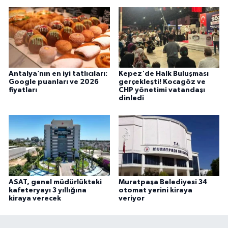
Antalya’nın en iyi tatlıcıları:
Kepez'de Halk Buluşması
Google puanları ve 2026
gerçekleşti! Kocagöz ve
fiyatları
CHP yönetimi vatandaşı
dinledi
ASAT, genel müdürlükteki
Muratpaşa Belediyesi 34
kafeteryayı 3 yıllığına
otomat yerini kiraya
kiraya verecek
veriyor