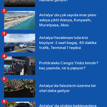
hastane geliyor!
2
Antalya'da çok sayıda imar planı
askıya çıktı! Alanya, Konyaaltı,
Muratpaşa, Aksu
3
Antalya Havalimanı’nda kriz
büyüyor: 2 saat bagaj, 40 dakika
trafik, Terminal 1 tepkisi
4
Profdraleks Cengiz Yıldız kimdir?
kaç yaşında, ne iş yapıyor?
5
Antalya’da falezlerin üzerine bir
otel daha geliyor
6
Antalya'da otobüs bekleyenlere