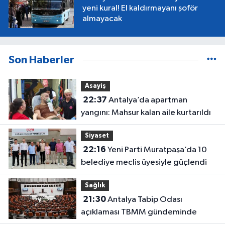
yeni kural! El kaldırmayanı şoför
almayacak
Son Haberler
Asayiş
22:37
Antalya’da apartman
yangını: Mahsur kalan aile kurtarıldı
Siyaset
22:16
Yeni Parti Muratpaşa’da 10
belediye meclis üyesiyle güçlendi
Sağlık
21:30
Antalya Tabip Odası
açıklaması TBMM gündeminde