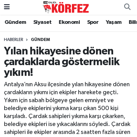
Gündem
Siyaset
Ekonomi
Spor
Yaşam
Bil
Gündem
Nöbetçi Eczaneler
Siyaset
Hava Durumu
HABERLER
GÜNDEM
Yılan hikayesine dönen
Yerel Yönetim
Trafik Durumu
çardaklarda göstermelik
yıkım!
Ekonomi
Süper Lig Puan Durumu ve Fikstür
Antalya’nın Aksu ilçesinde yılan hikayesine dönen
Spor
Tüm Manşetler
çardakların yıkımı için ekipler harekete geçti.
Yıkım için sabah bölgeye gelen emniyet ve
Yaşam
Son Dakika Haberleri
belediye ekiplerini yıkıma karşı çıkan 500 kişi
karşıladı. Çardak sahipleri yıkıma karşı çıkarken,
Asayiş
Haber Arşivi
belediye ekipleri ise yıkacaklarını söyledi. Çardak
sahipleri ile ekipler arasında 2 saatten fazla süren
Dünya