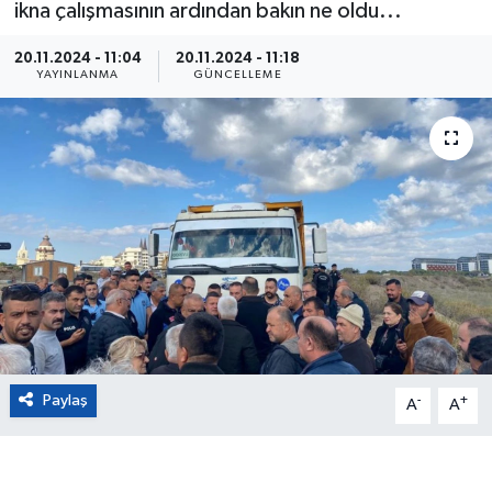
ikna çalışmasının ardından bakın ne oldu...
Eğitim
20.11.2024 - 11:04
20.11.2024 - 11:18
YAYINLANMA
GÜNCELLEME
Sağlık
Magazin
Turizm
Çevre
Kültür ve Sanat
Sivil Toplum
Paylaş
-
+
A
A
Tarım
Bilim ve Teknoloji