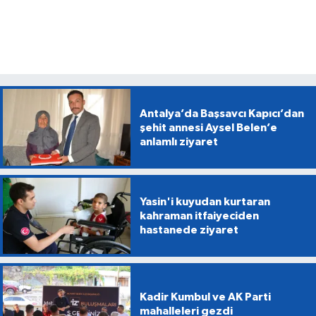
Antalya’da Başsavcı Kapıcı’dan
şehit annesi Aysel Belen’e
anlamlı ziyaret
Yasin'i kuyudan kurtaran
kahraman itfaiyeciden
hastanede ziyaret
Kadir Kumbul ve AK Parti
mahalleleri gezdi