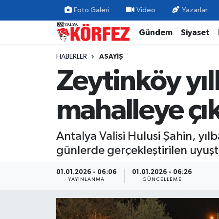
Foto Galeri
Video
Yazarlar
Gündem
Siyaset
Gündem
Nöbetçi Eczaneler
HABERLER
ASAYIŞ
Siyaset
Hava Durumu
Zeytinköy yıl
Yerel Yönetim
Trafik Durumu
mahalleye çı
Ekonomi
Süper Lig Puan Durumu ve Fikstür
Antalya Valisi Hulusi Şahin, yıl
Spor
Tüm Manşetler
günlerde gerçekleştirilen uyuş
Yaşam
Son Dakika Haberleri
01.01.2026 - 06:06
01.01.2026 - 06:26
YAYINLANMA
GÜNCELLEME
Asayiş
Haber Arşivi
Dünya