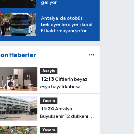
geliyor
Antalya'da otobüs
bekleyenlere yeni kural!
El kaldırmayanı şoför
almayacak
Son Haberler
Asayiş
12:13
Çiftlerin beyaz
eşya hayali kabusa
döndü! Antalya’da
Yaşam
milyonluk dolandırıcılık
11:24
Antalya
iddiası
Büyükşehir 12 dükkanı 3
yıllığına kiraya veriyor
Yaşam