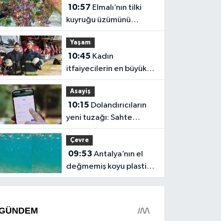
10:57
Elmalı’nın tilki
kuyruğu üzümünü
mildiyö hastalığı vurdu
Yaşam
10:45
Kadın
itfaiyecilerin en büyük
mücadelesi: Önyargılar
Asayiş
10:15
Dolandırıcıların
yeni tuzağı: Sahte
tebligatla e-Devlet
Çevre
şifrelerini çalıyorlar
09:53
Antalya’nın el
değmemiş koyu plastik
çöplüğüne döndü!