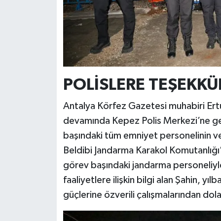
POLİSLERE TEŞEKKÜ
Antalya Körfez Gazetesi muhabiri Ertu
devamında Kepez Polis Merkezi’ne geçe
başındaki tüm emniyet personelinin ve a
Beldibi Jandarma Karakol Komutanlığı’n
görev başındaki jandarma personeliyle 
faaliyetlere ilişkin bilgi alan Şahin, 
güçlerine özverili çalışmalarından dola