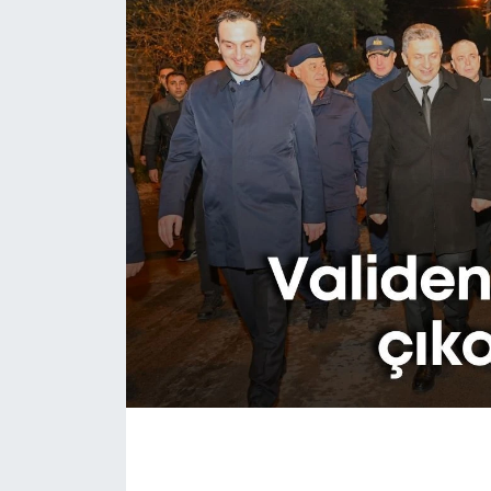
Eğitim
Sağlık
Magazin
Turizm
Çevre
Kültür ve Sanat
Sivil Toplum
Tarım
Bilim ve Teknoloji