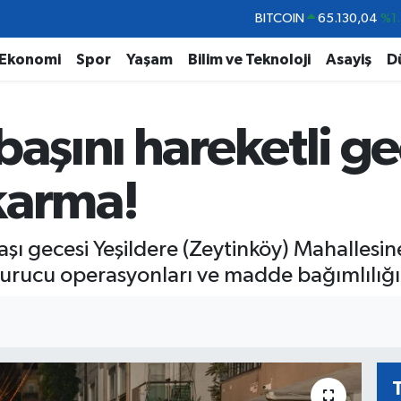
DOLAR
47,7106
%0.1
EURO
55,1652
%0.2
Ekonomi
Spor
Yaşam
Bilim ve Teknoloji
Asayiş
D
STERLİN
64,4046
%0.3
GRAM ALTIN
6648.99
%2.5
başını hareketli ge
BİST100
13.773
%-1
BITCOIN
65.130,04
%1.
karma!
başı gecesi Yeşildere (Zeytinköy) Mahallesi
turucu operasyonları ve madde bağımlılığı