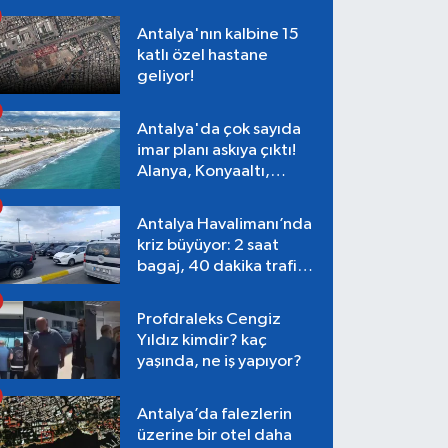
Antalya'nın kalbine 15
katlı özel hastane
geliyor!
Antalya'da çok sayıda
imar planı askıya çıktı!
Alanya, Konyaaltı,
Muratpaşa, Aksu
Antalya Havalimanı’nda
kriz büyüyor: 2 saat
bagaj, 40 dakika trafik,
Terminal 1 tepkisi
Profdraleks Cengiz
Yıldız kimdir? kaç
yaşında, ne iş yapıyor?
Antalya’da falezlerin
üzerine bir otel daha