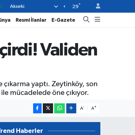
°
Akseki
7
29
7
ünya
Resmi İlanlar
E-Gazete
5
9
çirdi! Validen
9
2
ne çıkarma yaptı. Zeytinköy, son
 ile mücadelede öne çıkıyor.
-
+
A
A
Trend Haberler