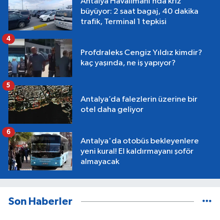
Antalya Havalimanı’nda kriz
büyüyor: 2 saat bagaj, 40 dakika
trafik, Terminal 1 tepkisi
4
Profdraleks Cengiz Yıldız kimdir?
kaç yaşında, ne iş yapıyor?
5
Antalya’da falezlerin üzerine bir
otel daha geliyor
6
Antalya'da otobüs bekleyenlere
yeni kural! El kaldırmayanı şoför
almayacak
Son Haberler