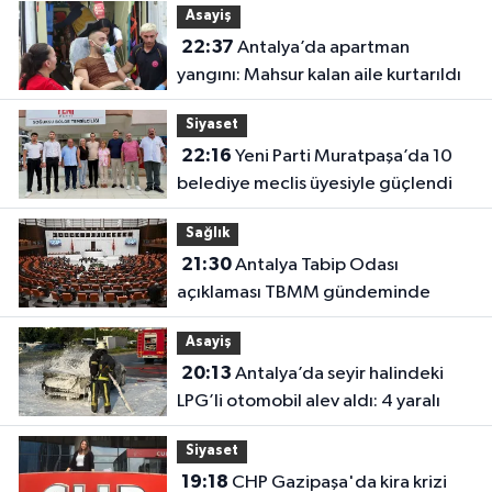
Asayiş
22:37
Antalya’da apartman
yangını: Mahsur kalan aile kurtarıldı
Siyaset
22:16
Yeni Parti Muratpaşa’da 10
belediye meclis üyesiyle güçlendi
Sağlık
21:30
Antalya Tabip Odası
açıklaması TBMM gündeminde
Asayiş
20:13
Antalya’da seyir halindeki
LPG’li otomobil alev aldı: 4 yaralı
Siyaset
19:18
CHP Gazipaşa'da kira krizi