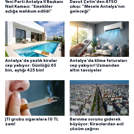
Yeni Parti Antalya İl Başkanı
Davut Çetin’den ATSO
Nail Kamacı: "Emekliler
çıkışı: “Mesele Antalya’nın
açlığa mahkum edildi"
geleceği”
Antalya'da yazlık kiralar
Antalya'da klima faturaları
cep yakıyor: Günlüğü 65
cep yakıyor! Uzmandan
bin, aylığı 425 bin!
altın tavsiyeler
JTI grubu sigaralara 10 TL
Barınma sorunu giderek
zam!
büyüyor: Kiracılardan acil
çözüm çağrısı