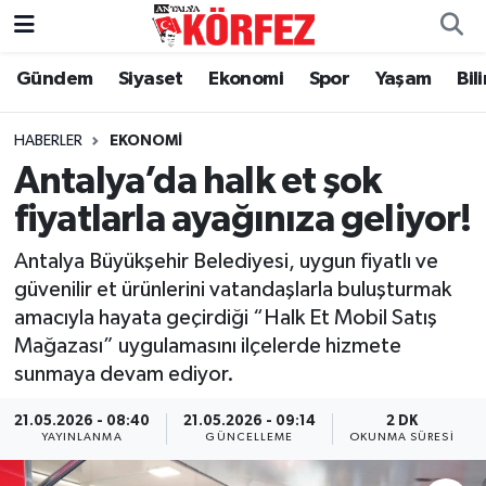
Gündem
Siyaset
Ekonomi
Spor
Yaşam
Bil
Gündem
Nöbetçi Eczaneler
Siyaset
Hava Durumu
HABERLER
EKONOMI
Antalya’da halk et şok
Yerel Yönetim
Trafik Durumu
fiyatlarla ayağınıza geliyor!
Ekonomi
Süper Lig Puan Durumu ve Fikstür
Antalya Büyükşehir Belediyesi, uygun fiyatlı ve
güvenilir et ürünlerini vatandaşlarla buluşturmak
Spor
Tüm Manşetler
amacıyla hayata geçirdiği “Halk Et Mobil Satış
Mağazası” uygulamasını ilçelerde hizmete
Yaşam
Son Dakika Haberleri
sunmaya devam ediyor.
Asayiş
Haber Arşivi
21.05.2026 - 08:40
21.05.2026 - 09:14
2 DK
YAYINLANMA
GÜNCELLEME
OKUNMA SÜRESI
Dünya