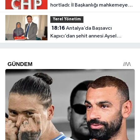
hortladı: İl Başkanlığı mahkemeye
gitti
Yerel Yönetim
18:16
Antalya’da Başsavcı
Kapıcı’dan şehit annesi Aysel
Belen’e anlamlı ziyaret