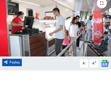
Eğitim
Sağlık
Magazin
Turizm
Çevre
Paylaş
-
+
A
A
Kültür ve Sanat
Sivil Toplum
Tarım
Bilim ve Teknoloji