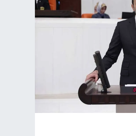
Eğitim
Sağlık
Magazin
Turizm
Çevre
Kültür ve Sanat
Sivil Toplum
Tarım
Bilim ve Teknoloji