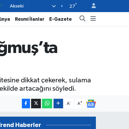
°
Akseki
18
27
32
ünya
Resmi İlanlar
E-Gazete
38
59
oğmuş’ta
14
87
itesine dikkat çekerek, sulama
kilde artacağını söyledi.
-
+
A
A
Trend Haberler