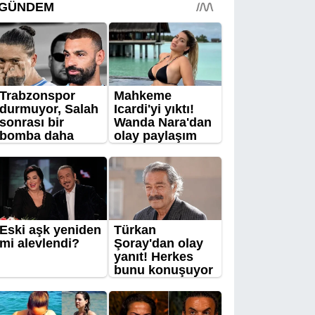
12:05
Antalya’da 30
yıllık Zafer Pazarı taşındı
Çevre
11:44
Kırkgöz’de
temizlik yapan dalgıçlar
gördüklerine inanamadı