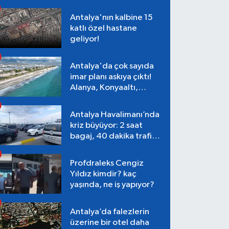
Antalya'nın kalbine 15
katlı özel hastane
geliyor!
Antalya'da çok sayıda
imar planı askıya çıktı!
Alanya, Konyaaltı,
Muratpaşa, Aksu
Antalya Havalimanı’nda
kriz büyüyor: 2 saat
bagaj, 40 dakika trafik,
Terminal 1 tepkisi
Profdraleks Cengiz
Yıldız kimdir? kaç
yaşında, ne iş yapıyor?
Antalya’da falezlerin
üzerine bir otel daha