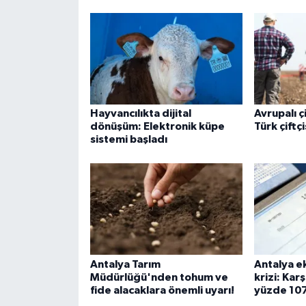
Hayvancılıkta dijital
Avrupalı ç
dönüşüm: Elektronik küpe
Türk çiftçi
sistemi başladı
Antalya Tarım
Antalya e
Müdürlüğü'nden tohum ve
krizi: Kar
fide alacaklara önemli uyarı!
yüzde 107