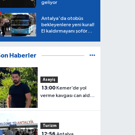
geliyor
Antalya'da otobüs
bekleyenlere yeni kural!
El kaldırmayanı şoför
almayacak
Son Haberler
Asayiş
13:00
Kemer’de yol
verme kavgası can aldı:
32 yaşındaki motosiklet
tamircisi öldü
Turizm
12:56
Antalya