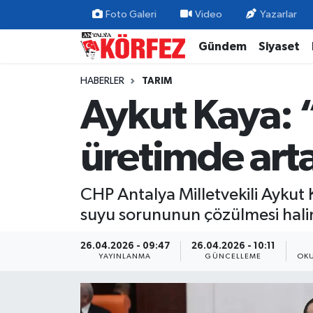
Foto Galeri
Video
Yazarlar
Gündem
Siyaset
Gündem
Nöbetçi Eczaneler
HABERLER
TARIM
Siyaset
Hava Durumu
Aykut Kaya: 
Yerel Yönetim
Trafik Durumu
üretimde art
Ekonomi
Süper Lig Puan Durumu ve Fikstür
CHP Antalya Milletvekili Aykut
Spor
Tüm Manşetler
suyu sorununun çözülmesi halin
Yaşam
Son Dakika Haberleri
26.04.2026 - 09:47
26.04.2026 - 10:11
YAYINLANMA
GÜNCELLEME
OKU
Asayiş
Haber Arşivi
Dünya