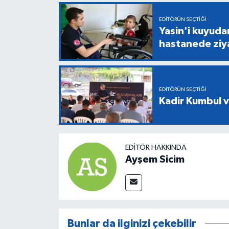
EDITÖRÜN SEÇTIĞI
Yasin'i kuyuda
hastanede ziy
EDITÖRÜN SEÇTIĞI
Kadir Kumbul v
EDITÖR HAKKINDA
Ayşem Sicim
Bunlar da ilginizi çekebilir