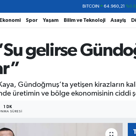
DOLAR
47,7436
%0.
EURO
55,2510
%0.
Ekonomi
Spor
Yaşam
Bilim ve Teknoloji
Asayiş
D
STERLİN
64,4811
%0.
GRAM ALTIN
6648.99
%2.
“Su gelirse Günd
BİST100
13.779
%-
BITCOIN
64.960,21
%0.
ar”
 Kaya, Gündoğmuş’ta yetişen kirazların kal
de üretimin ve bölge ekonomisinin ciddi şe
1 DK
NMA SÜRESI