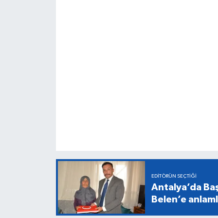
EDITÖRÜN SEÇTIĞI
Antalya’da Baş
Belen’e anlaml