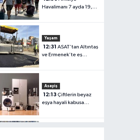
Havalimanı 7 ayda 19,2
milyon yolcu ağırladı
Yaşam
12:31
ASAT’tan Altıntaş
ve Ermenek’te eş
zamanlı altyapı
seferberliği
Asayiş
12:13
Çiftlerin beyaz
eşya hayali kabusa
döndü! Antalya’da
milyonluk dolandırıcılık
iddiası
Yaşam