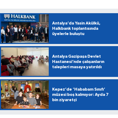
Antalya’da Yasin Akülkü,
Halkbank toplantısında
üyelerle buluştu
Antalya Gazipaşa Devlet
Hastanesi’nde çalışanların
talepleri masaya yatırıldı
Kepez’de ‘Hababam Sınıfı’
müzesi boş kalmıyor: Ayda 7
bin ziyaretçi