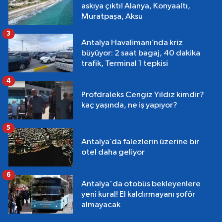
askıya çıktı! Alanya, Konyaaltı,
Muratpaşa, Aksu
3
Antalya Havalimanı’nda kriz
büyüyor: 2 saat bagaj, 40 dakika
trafik, Terminal 1 tepkisi
4
Profdraleks Cengiz Yıldız kimdir?
kaç yaşında, ne iş yapıyor?
5
Antalya’da falezlerin üzerine bir
otel daha geliyor
6
Antalya'da otobüs bekleyenlere
yeni kural! El kaldırmayanı şoför
almayacak