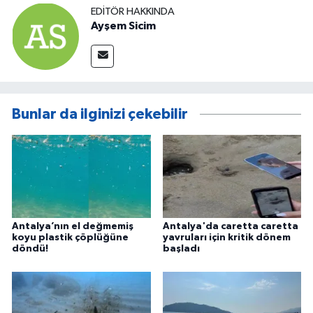
EDITÖR HAKKINDA
Ayşem Sicim
Bunlar da ilginizi çekebilir
Antalya’nın el değmemiş
Antalya'da caretta caretta
koyu plastik çöplüğüne
yavruları için kritik dönem
döndü!
başladı