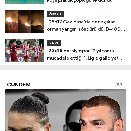
koyu plastik çöplüğüne döndü!
Asayiş
09:07
Gazipaşa’da gece çıkan
orman yangını söndürüldü, D-400
trafiğe açıldı
Spor
23:46
Antalyaspor 12 yıl sonra
mücadele ettiği 1. Lig’e galibiyet ile
başladı