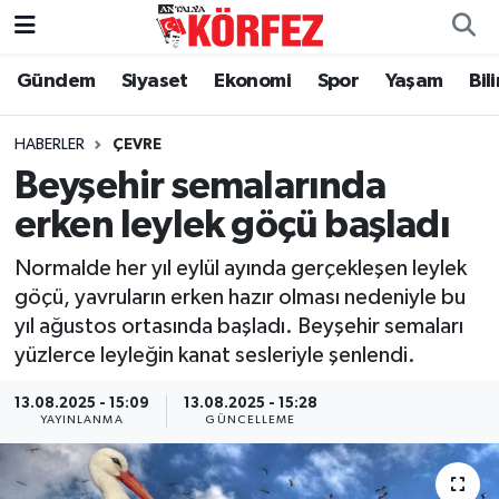
Gündem
Siyaset
Ekonomi
Spor
Yaşam
Bil
Gündem
Nöbetçi Eczaneler
Siyaset
Hava Durumu
HABERLER
ÇEVRE
Beyşehir semalarında
Yerel Yönetim
Trafik Durumu
erken leylek göçü başladı
Ekonomi
Süper Lig Puan Durumu ve Fikstür
Normalde her yıl eylül ayında gerçekleşen leylek
göçü, yavruların erken hazır olması nedeniyle bu
Spor
Tüm Manşetler
yıl ağustos ortasında başladı. Beyşehir semaları
yüzlerce leyleğin kanat sesleriyle şenlendi.
Yaşam
Son Dakika Haberleri
13.08.2025 - 15:09
13.08.2025 - 15:28
YAYINLANMA
GÜNCELLEME
Asayiş
Haber Arşivi
Dünya