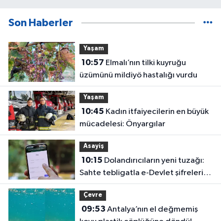
Son Haberler
Yaşam
10:57
Elmalı’nın tilki kuyruğu
üzümünü mildiyö hastalığı vurdu
Yaşam
10:45
Kadın itfaiyecilerin en büyük
mücadelesi: Önyargılar
Asayiş
10:15
Dolandırıcıların yeni tuzağı:
Sahte tebligatla e-Devlet şifrelerini
çalıyorlar
Çevre
09:53
Antalya’nın el değmemiş