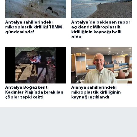
Antalya sahillerindeki
Antalya’da beklenen rapor
mikroplastik kirliliği TBMM
açıklandı: Mikroplastik
gündeminde!
kirliliğinin kaynağı belli
oldu
Antalya Boğazkent
Alanya sahillerindeki
Kadınlar Plajı’nda bırakılan
mikroplastik kirliliğinin
çöpler tepki çekti
kaynağı açıklandı