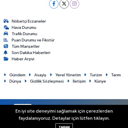
Nöbetçi Eczaneler
Hava Durumu
Trafik Durumu
Puan Durumu ve Fikstür
Tüm Manşetler
Son Dakika Haberleri
Haber Arşivi
Gündem
Asayiş
Yerel Yönetim
Turizm
Tarım
Dünya
Gizlilik Sözleşmesi
İletişim
Künye
RSS
Copyright © 2012. Her hakkı saklıdır.
En iyi site deneyimi sağlamak için çerezlerden
faydalanıyoruz. Detaylar için lütfen tıklayın.
Haber Yazılımı:
TE Bilişim
TAMAM