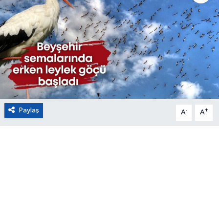
Eğitim
Sağlık
Magazin
Turizm
Paylaş
-
+
A
A
Çevre
Kültür ve Sanat
Sivil Toplum
Tarım
Bilim ve Teknoloji